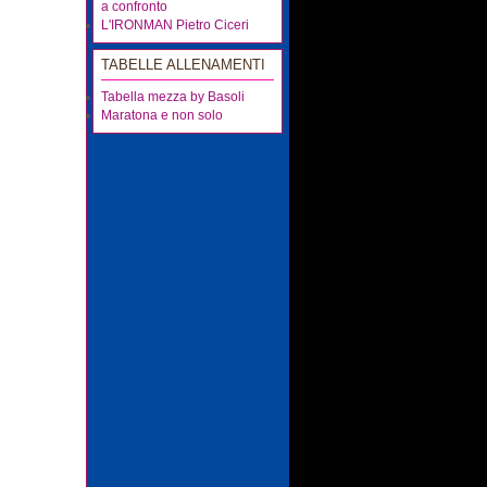
a confronto
L'IRONMAN Pietro Ciceri
TABELLE ALLENAMENTI
Tabella mezza by Basoli
Maratona e non solo