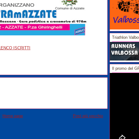
Triathlon Valb
LENCO ISCRITTI
Il promo del 
Home page
Post più vecchio