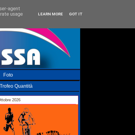
user-agent
erate usage
LEARN MORE
GOT IT
Foto
Trofeo Quantità
ttobre 2026