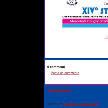
E
0 commenti
Posta un commento
Post più recente
Iscriviti a:
Commenti sul post (Atom)