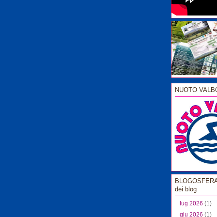
NUOTO VALB
BLOGOSFERA l
dei blog
lug 2026
(1)
giu 2026
(1)