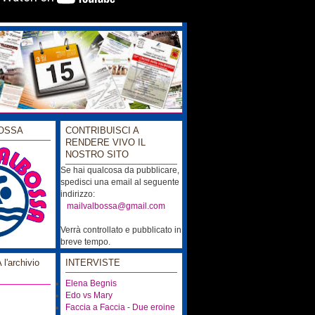
OSSA
CONTRIBUISCI A
RENDERE VIVO IL
NOSTRO SITO
Se hai qualcosa da pubblicare,
spedisci una email al seguente
indirizzo:
...
mailvalbossa@gmail.com
Verrà controllato e pubblicato in
breve tempo.
'archivio
INTERVISTE
Elena Begnis
Edo vs Mary
Faccia a Faccia - Due eroine