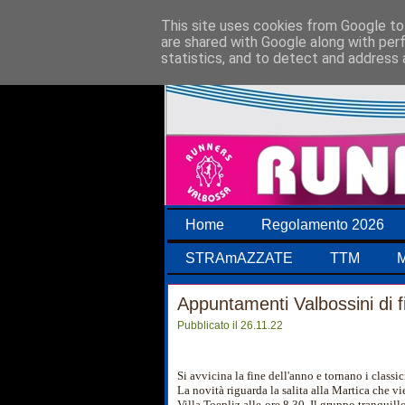
This site uses cookies from Google to 
are shared with Google along with per
statistics, and to detect and address 
Home
Regolamento 2026
STRAmAZZATE
TTM
M
Appuntamenti Valbossini di 
Pubblicato il 26.11.22
Si avvicina la fine dell'anno e tornano i classi
La novità riguarda la salita alla Martica che v
Villa Toepliz alle ore 8,30. Il gruppo tranquillo