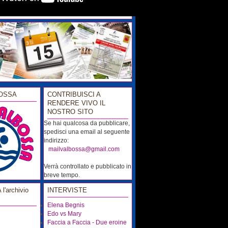
OSSA
CONTRIBUISCI A
RENDERE VIVO IL
NOSTRO SITO
Se hai qualcosa da pubblicare,
spedisci una email al seguente
indirizzo:
...
mailvalbossa@gmail.com
Verrà controllato e pubblicato in
breve tempo.
'archivio
INTERVISTE
Elena Begnis
Edo vs Mary
Faccia a Faccia - Due eroine