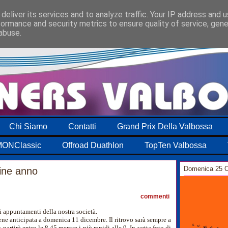
deliver its services and to analyze traffic. Your IP address and 
formance and security metrics to ensure quality of service, gen
abuse.
Chi Siamo
Contatti
Grand Prix Della Valbossa
ONClassic
Offroad Duathlon
TopTen Valbossa
Domenica 25 O
fine anno
0
commenti
ci appuntamenti della nostra società.
iene anticipata a domenica 11 dicembre. Il ritrovo sarà sempre a
 partirà entro le 8,45 mentre i più rapidi alle 9. In vetta foto di