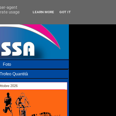
user-agent
erate usage
LEARN MORE
GOT IT
Foto
Trofeo Quantità
ttobre 2026