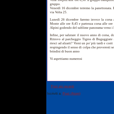
gruppo.
Venerdì 16 dicembre terremo la panettonata. R
via Volta 25.
Lunedì 26 dicembre faremo invece la corsa a
Monte alle ore 8,45 e partenza corsa alle ore
Alpini godendo del sublime panorama verso i l
Infine, per salutare il nuovo anno di corsa, d
Ritrovo al parcheggio Tigros di Buguggiate al
riesci ad alzarti? Vieni un po' più tardi e corr
respingendo il senso di colpa che proveresti s
brindisi di buon anno
Vi aspettiamo numerosi
Post più recenti
Iscriviti a:
Post (Atom)