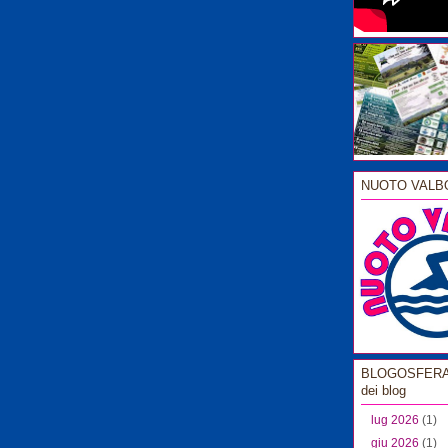
NUOTO VALB
BLOGOSFERA l
dei blog
lug 2026
(1)
giu 2026
(1)