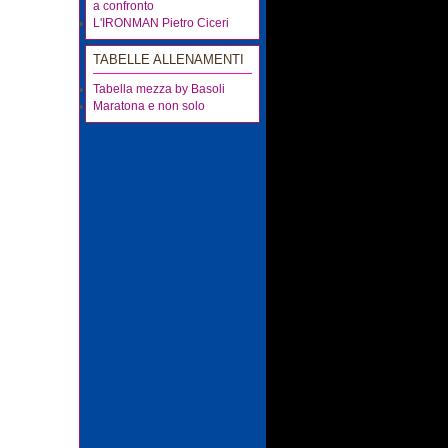
a confronto
L'IRONMAN Pietro Ciceri
TABELLE ALLENAMENTI
Tabella mezza by Basoli
Maratona e non solo