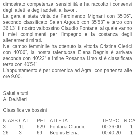
dimostrato competenza, sensibilità e ha raccolto i consensi
degli atleti e degli addetti ai lavori.
La gara è stata vinta da Ferdinando Mignani con 35'06",
secondo classificato Salah Argoub con 35'53" e terzo con
36'13" il nostro valbossino Claudio Fontana, al quale vanno
i miei complimenti per l'impegno e la costanza degli
allenamenti mirati.
Nel campo femminile ha ottenuto la vittoria Cristina Clerici
con 40'06", la nostra talentuosa Elena Begnis è arrivata
seconda con 40’22” e infine Rosanna Urso si è classificata
terza con 40'54".
L'appuntamento è per domenica ad Agra con partenza alle
ore 9.00.
Saluti a tutti
A. De.Mieri
Classifica valbossini
N.ASS.
CAT.
PET.
ATLETA
TEMPO
N.CA
3
11
629
Fontana Claudio
00:36:00
1
26
3
69
Begnis Elena
00:40:20
1