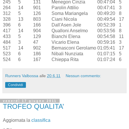
245
5
131
Menegon Cinzia
00:47:04
5
264
14
901
Parolin Attilio
00:47:41
3
312
5
126
Soma Mariangela
00:49:20
8
328
13
803
Ciani Nicola
00:49:54
17
396
6
166
Dall'Asen Jole
00:52:39
1
417
14
904
Qualloni Anselmo
00:53:56
8
433
5
129
Bianchi Elena
00:54:58
11
484
3
47
Vicario Elena
00:59:16
3
517
14
902
Bernasconi Gerolamo
01:05:41
17
523
6
186
Nibali Nunziata
01:07:15
5
524
6
167
Chieppa Rita
01:07:24
6
Runners Valbossa
alle
20.6.11
Nessun commento:
Condividi
venerdì 17 giugno 2011
TROFEO QUALITA’
Aggiornata la
classifica