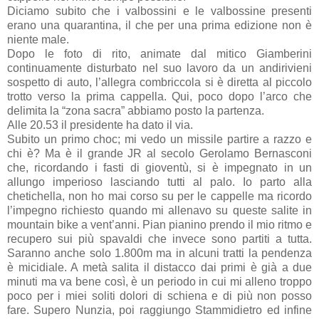
Diciamo subito che i valbossini e le valbossine presenti
erano una quarantina, il che per una prima edizione non è
niente male.
Dopo le foto di rito, animate dal mitico Giamberini
continuamente disturbato nel suo lavoro da un andirivieni
sospetto di auto, l’allegra combriccola si è diretta al piccolo
trotto verso la prima cappella. Qui, poco dopo l’arco che
delimita la “zona sacra” abbiamo posto la partenza.
Alle 20.53 il presidente ha dato il via.
Subito un primo choc; mi vedo un missile partire a razzo e
chi è? Ma è il grande JR al secolo Gerolamo Bernasconi
che, ricordando i fasti di gioventù, si è impegnato in un
allungo imperioso lasciando tutti al palo. Io parto alla
chetichella, non ho mai corso su per le cappelle ma ricordo
l’impegno richiesto quando mi allenavo su queste salite in
mountain bike a vent’anni. Pian pianino prendo il mio ritmo e
recupero sui più spavaldi che invece sono partiti a tutta.
Saranno anche solo 1.800m ma in alcuni tratti la pendenza
è micidiale. A metà salita il distacco dai primi è già a due
minuti ma va bene così, è un periodo in cui mi alleno troppo
poco per i miei soliti dolori di schiena e di più non posso
fare. Supero Nunzia, poi raggiungo Stammidietro ed infine