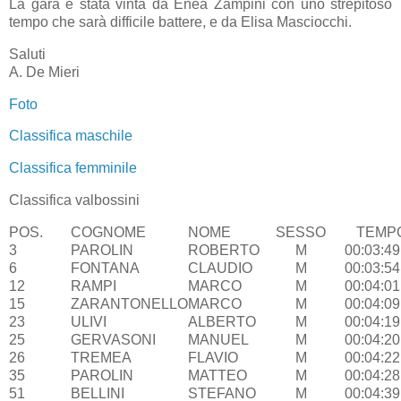
La gara è stata vinta da Enea Zampini con uno strepitoso
tempo che sarà difficile battere, e da Elisa Masciocchi.
Saluti
A. De Mieri
Foto
Classifica maschile
Classifica femminile
Classifica valbossini
POS.
COGNOME
NOME
SESSO
TEMP
3
PAROLIN
ROBERTO
M
00:03:49
6
FONTANA
CLAUDIO
M
00:03:54
12
RAMPI
MARCO
M
00:04:01
15
ZARANTONELLO
MARCO
M
00:04:09
23
ULIVI
ALBERTO
M
00:04:19
25
GERVASONI
MANUEL
M
00:04:20
26
TREMEA
FLAVIO
M
00:04:22
35
PAROLIN
MATTEO
M
00:04:28
51
BELLINI
STEFANO
M
00:04:39