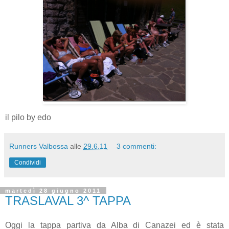
il pilo by edo
Runners Valbossa
alle
29.6.11
3 commenti:
Condividi
martedì 28 giugno 2011
TRASLAVAL 3^ TAPPA
Oggi la tappa partiva da Alba di Canazei ed è stata