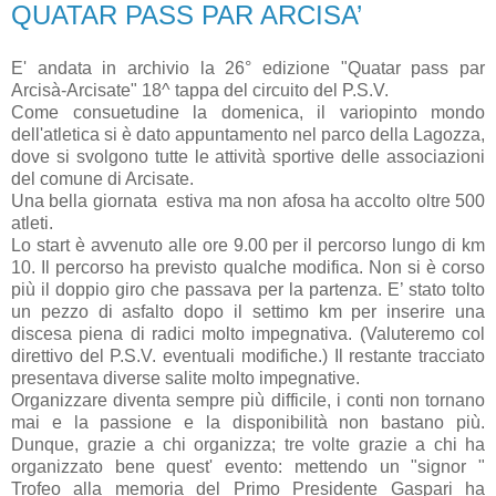
QUATAR PASS PAR ARCISA’
E' andata in archivio la 26° edizione "Quatar pass par
Arcisà-Arcisate" 18^ tappa del circuito del P.S.V.
Come consuetudine la domenica, il variopinto mondo
dell'atletica si è dato appuntamento nel parco della Lagozza,
dove si svolgono tutte le attività sportive delle associazioni
del comune di Arcisate.
Una bella giornata estiva ma non afosa ha accolto oltre 500
atleti.
Lo start è avvenuto alle ore 9.00 per il percorso lungo di km
10. Il percorso ha previsto qualche modifica. Non si è corso
più il doppio giro che passava per la partenza. E’ stato tolto
un pezzo di asfalto dopo il settimo km per inserire una
discesa piena di radici molto impegnativa. (Valuteremo col
direttivo del P.S.V. eventuali modifiche.) Il restante tracciato
presentava diverse salite molto impegnative.
Organizzare diventa sempre più difficile, i conti non tornano
mai e la passione e la disponibilità non bastano più.
Dunque, grazie a chi organizza; tre volte grazie a chi ha
organizzato bene quest' evento: mettendo un "signor "
Trofeo alla memoria del Primo Presidente Gaspari ha