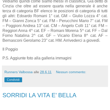
Vediamo quindi come siamo messi in classifica. Già detto di
Cinzia che oltre ad essere quarta nella generale è anche
terza di categoria BF elenco le posizioni di categoria di tutti
gli altri: Edoardo Romani 1° cat. GM – Giulio Lozza 4° cat.
FM – Gianni Zonca 5° cat. FM – Perucchini Mario 7° cat. FM
– Poggioni Andrea 13° cat. CM – Angelo Colli 11° cat. FM –
Reggiori Anna 4^ cat. EF – Romani Morena 5^ cat. FF – Dal
Forno Natalina 2^ cat. GF – Vicario Elena 8^ cat. AF –
Bernasconi Gerolamo 23° cat. HM. Arrivederci a giovedì.
Il Poggio
P.S. Aggiunte foto alla galleria immagini
Runners Valbossa
alle
28.6.11
Nessun commento:
Condividi
SORRIDI LA VITA E’ BELLA