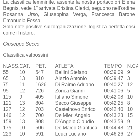
La classifica femminile, assente la nostra portacolori Elena
Begnis, vede 1° arrivata Cristina Clerici, seguono nell'ordine
Rosanna Urso, Giuseppina Verga, Francesca Barone
Emanuela Fossa.
Solo note positive sull'organizzazione, logistica perfetta così
come il ristoro.
Giuseppe Secco
Classifica valbossini
N.ASS.
CAT.
PET.
ATLETA
TEMPO
N.CA
55
10
547
Bellini Stefano
00:39:09
9
65
13
810
Alezio Antonio
00:39:47
3
75
11
1626
Di Raimo Adriano
00:40:27
12
95
12
726
Zonca Gianni
00:41:06
5
115
9
405
Iuliano Simone
00:42:08
10
121
13
804
Secco Giuseppe
00:42:25
8
127
12
703
Castelnovo Enrico
00:42:40
10
146
12
700
De Mieri Angelo
00:43:23
15
159
13
808
D'Angelo Claudio
00:43:59
9
175
10
506
De Marco Gianluca
00:44:48
21
223
10
591
Leuci Luciano
00:46:26
27