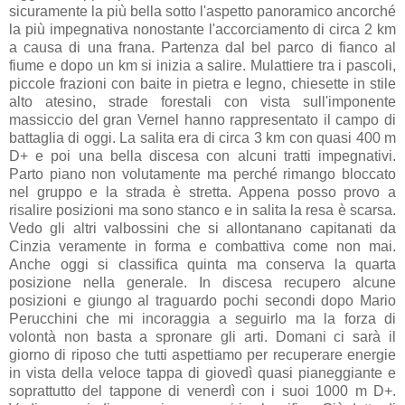
sicuramente la più bella sotto l'aspetto panoramico ancorché
la più impegnativa nonostante l'accorciamento di circa 2 km
a causa di una frana. Partenza dal bel parco di fianco al
fiume e dopo un km si inizia a salire. Mulattiere tra i pascoli,
piccole frazioni con baite in pietra e legno, chiesette in stile
alto atesino, strade forestali con vista sull'imponente
massiccio del gran Vernel hanno rappresentato il campo di
battaglia di oggi. La salita era di circa 3 km con quasi 400 m
D+ e poi una bella discesa con alcuni tratti impegnativi.
Parto piano non volutamente ma perché rimango bloccato
nel gruppo e la strada è stretta. Appena posso provo a
risalire posizioni ma sono stanco e in salita la resa è scarsa.
Vedo gli altri valbossini che si allontanano capitanati da
Cinzia veramente in forma e combattiva come non mai.
Anche oggi si classifica quinta ma conserva la quarta
posizione nella generale. In discesa recupero alcune
posizioni e giungo al traguardo pochi secondi dopo Mario
Perucchini che mi incoraggia a seguirlo ma la forza di
volontà non basta a spronare gli arti. Domani ci sarà il
giorno di riposo che tutti aspettiamo per recuperare energie
in vista della veloce tappa di giovedì quasi pianeggiante e
soprattutto del tappone di venerdì con i suoi 1000 m D+.