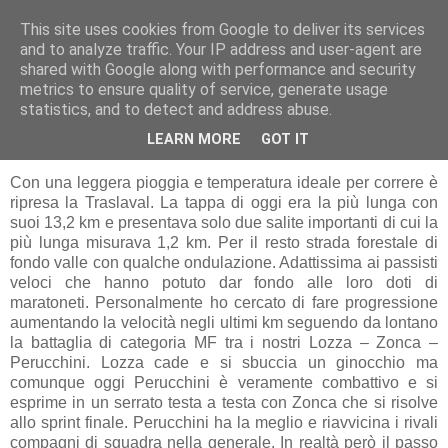
This site uses cookies from Google to deliver its services
RUNNERS VALBOSSA
and to analyze traffic. Your IP address and user-agent are
shared with Google along with performance and security
metrics to ensure quality of service, generate usage
statistics, and to detect and address abuse.
giovedì 30 giugno 2011
TRASLAVAL 4^ TAPPA
LEARN MORE
GOT IT
Con una leggera pioggia e temperatura ideale per correre è
ripresa la Traslaval. La tappa di oggi era la più lunga con
suoi 13,2 km e presentava solo due salite importanti di cui la
più lunga misurava 1,2 km. Per il resto strada forestale di
fondo valle con qualche ondulazione. Adattissima ai passisti
veloci che hanno potuto dar fondo alle loro doti di
maratoneti. Personalmente ho cercato di fare progressione
aumentando la velocità negli ultimi km seguendo da lontano
la battaglia di categoria MF tra i nostri Lozza – Zonca –
Perucchini. Lozza cade e si sbuccia un ginocchio ma
comunque oggi Perucchini è veramente combattivo e si
esprime in un serrato testa a testa con Zonca che si risolve
allo sprint finale. Perucchini ha la meglio e riavvicina i rivali
compagni di squadra nella generale. In realtà però il passo