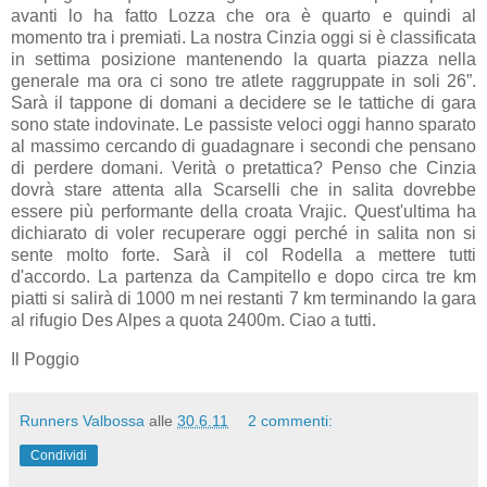
avanti lo ha fatto Lozza che ora è quarto e quindi al
momento tra i premiati. La nostra Cinzia oggi si è classificata
in settima posizione mantenendo la quarta piazza nella
generale ma ora ci sono tre atlete raggruppate in soli 26”.
Sarà il tappone di domani a decidere se le tattiche di gara
sono state indovinate. Le passiste veloci oggi hanno sparato
al massimo cercando di guadagnare i secondi che pensano
di perdere domani. Verità o pretattica? Penso che Cinzia
dovrà stare attenta alla Scarselli che in salita dovrebbe
essere più performante della croata Vrajic. Quest'ultima ha
dichiarato di voler recuperare oggi perché in salita non si
sente molto forte. Sarà il col Rodella a mettere tutti
d'accordo. La partenza da Campitello e dopo circa tre km
piatti si salirà di 1000 m nei restanti 7 km terminando la gara
al rifugio Des Alpes a quota 2400m. Ciao a tutti.
Il Poggio
Runners Valbossa
alle
30.6.11
2 commenti:
Condividi