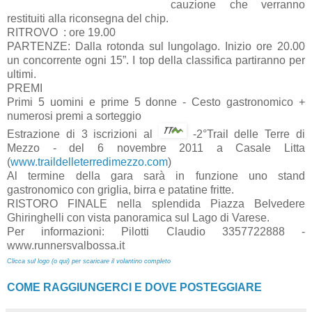
cauzione che verranno
restituiti alla riconsegna del chip.
RITROVO : ore 19.00
PARTENZE: Dalla rotonda sul lungolago. Inizio ore 20.00
un concorrente ogni 15”. I top della classifica partiranno per
ultimi.
PREMI
Primi 5 uomini e prime 5 donne - Cesto gastronomico +
numerosi premi a sorteggio
Estrazione di 3 iscrizioni al
-2°Trail delle Terre di
Mezzo - del 6 novembre 2011 a Casale Litta
(
www.traildelleterredimezzo.com
)
Al termine della gara sarà in funzione uno stand
gastronomico con griglia, birra e patatine fritte.
RISTORO FINALE nella splendida Piazza Belvedere
Ghiringhelli con vista panoramica sul Lago di Varese.
Per informazioni: Pilotti Claudio 3357722888 -
www.runnersvalbossa.it
Clicca sul logo (o qui) per scaricare il volantino completo
COME RAGGIUNGERCI E DOVE POSTEGGIARE