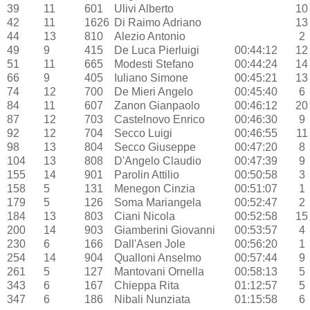
39
11
601
Ulivi Alberto
10
42
11
1626
Di Raimo Adriano
13
44
13
810
Alezio Antonio
2
49
9
415
De Luca Pierluigi
00:44:12
12
51
11
665
Modesti Stefano
00:44:24
14
66
9
405
Iuliano Simone
00:45:21
13
74
12
700
De Mieri Angelo
00:45:40
6
84
11
607
Zanon Gianpaolo
00:46:12
20
87
12
703
Castelnovo Enrico
00:46:30
9
92
12
704
Secco Luigi
00:46:55
11
98
13
804
Secco Giuseppe
00:47:20
8
104
13
808
D'Angelo Claudio
00:47:39
9
155
14
901
Parolin Attilio
00:50:58
3
158
5
131
Menegon Cinzia
00:51:07
1
179
5
126
Soma Mariangela
00:52:47
2
184
13
803
Ciani Nicola
00:52:58
15
200
14
903
Giamberini Giovanni
00:53:57
4
230
6
166
Dall'Asen Jole
00:56:20
1
254
14
904
Qualloni Anselmo
00:57:44
9
261
5
127
Mantovani Ornella
00:58:13
5
343
6
167
Chieppa Rita
01:12:57
5
347
6
186
Nibali Nunziata
01:15:58
6