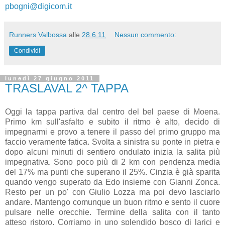
pbogni@digicom.it
Runners Valbossa
alle
28.6.11
Nessun commento:
Condividi
lunedì 27 giugno 2011
TRASLAVAL 2^ TAPPA
Oggi la tappa partiva dal centro del bel paese di Moena.
Primo km sull'asfalto e subito il ritmo è alto, decido di
impegnarmi e provo a tenere il passo del primo gruppo ma
faccio veramente fatica. Svolta a sinistra su ponte in pietra e
dopo alcuni minuti di sentiero ondulato inizia la salita più
impegnativa. Sono poco più di 2 km con pendenza media
del 17% ma punti che superano il 25%. Cinzia è già sparita
quando vengo superato da Edo insieme con Gianni Zonca.
Resto per un po' con Giulio Lozza ma poi devo lasciarlo
andare. Mantengo comunque un buon ritmo e sento il cuore
pulsare nelle orecchie. Termine della salita con il tanto
atteso ristoro. Corriamo in uno splendido bosco di larici e