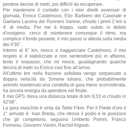
perdere decine di metri, poi difficili da recuperare.
Per mantenere il contatto con i miei diretti avversari di
giornata, Enrico Castelnovo, Elio Barbiero del Casorate e
Gaetano Lacerra dei Runners Varese, chiudo i primi 2 km a
4' di media. Per me è troppo, vado subito in debito
d'ossigeno, cerco di mantenere comunque il ritmo, ma
complice il fondo pesante, il mio passo si attesta sulla media
dei 4'30".
Intorno al 6° km, riesco a riagganciare Castelnovo, il mio
respiro si è stabilizzato e non sentendomi più in affanno,
tento il sorpasso, che mi riesce, guadagnando qualche
decina di metri su Enrico così fino all'arrivo.
All'ultimo km nella frazione asfaltata vengo sorpassato a
doppia velocità da Simone Iuliano, che probabilmente
avendo mantenuto una condotta di gara meno sconsiderata,
ha ancora energia da spendere nel finale.
Il mio GPS rileva una distanza totale di km 9,53 io chiudo in
42'08".
La gara maschile è vinta da Tekle Fikre. Per il Piede d'oro il
1° arrivato è Ivan Breda, che ritrova il podio e le posizioni
che gli competono, seguono Umberto Porrini, Franco
Fonnesu, Giovanni Vanini, Rachid Argoub.