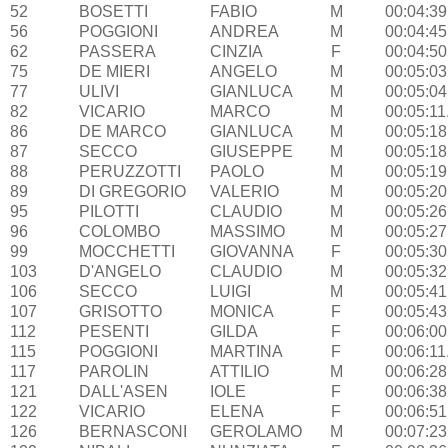
52
BOSETTI
FABIO
M
00:04:39
56
POGGIONI
ANDREA
M
00:04:45
62
PASSERA
CINZIA
F
00:04:50
75
DE MIERI
ANGELO
M
00:05:03
77
ULIVI
GIANLUCA
M
00:05:04
82
VICARIO
MARCO
M
00:05:11
86
DE MARCO
GIANLUCA
M
00:05:18
87
SECCO
GIUSEPPE
M
00:05:18
88
PERUZZOTTI
PAOLO
M
00:05:19
89
DI GREGORIO
VALERIO
M
00:05:20
95
PILOTTI
CLAUDIO
M
00:05:26
96
COLOMBO
MASSIMO
M
00:05:27
99
MOCCHETTI
GIOVANNA
F
00:05:30
103
D'ANGELO
CLAUDIO
M
00:05:32
106
SECCO
LUIGI
M
00:05:41
107
GRISOTTO
MONICA
F
00:05:43
112
PESENTI
GILDA
F
00:06:00
115
POGGIONI
MARTINA
F
00:06:11
117
PAROLIN
ATTILIO
M
00:06:28
121
DALL'ASEN
IOLE
F
00:06:38
122
VICARIO
ELENA
F
00:06:51
126
BERNASCONI
GEROLAMO
M
00:07:23