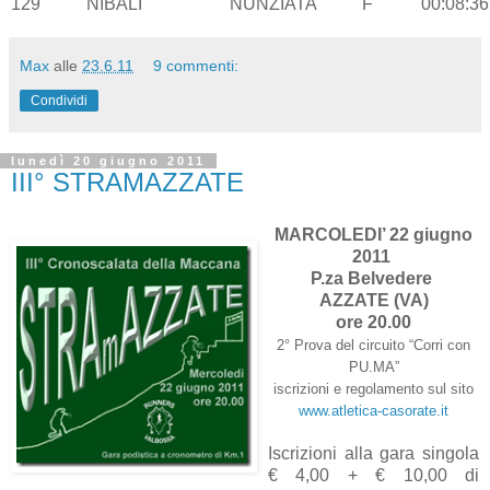
129
NIBALI
NUNZIATA
F
00:08:36
Max
alle
23.6.11
9 commenti:
Condividi
lunedì 20 giugno 2011
III° STRAMAZZATE
MARCOLEDI’ 22 giugno
2011
P.za Belvedere
AZZATE (VA)
ore 20.00
2° Prova del circuito “Corri con
PU.MA”
iscrizioni e regolamento sul sito
www.atletica-casorate.it
Iscrizioni alla gara singola
€ 4,00 + € 10,00 di