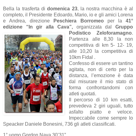
Bella la trasferta di
domenica 23
, la nostra macchina è al
completo, il Presidente Edoardo, Mario, io e gli amici Lorena
e Andrea, direzione
Peschiera Borromeo
per la
41°
edizione “In gir alla Cava”,
organizzata dal
Gruppo
Podistico Zeloforamagno
.
Partenza alle 8,30 la non
competitiva di km 5- 12- 19,
alle 10,20 la competitiva di
10km Fidal .
Confesso di essere un tantino
agitata, non di certo per la
distanza, l’emozione è data
dal misurare il mio stato di
forma confrontandomi con
atleti quotati.
Il percorso di 10 km esatti,
prevedeva 2 giri uguali, tutto
asfalto piatto e veloce.
Impeccabile come sempre lo
Speacker Daniele Bonesini, 736 gli atleti classificati.
1° uomo Gordon Nava 30’31”