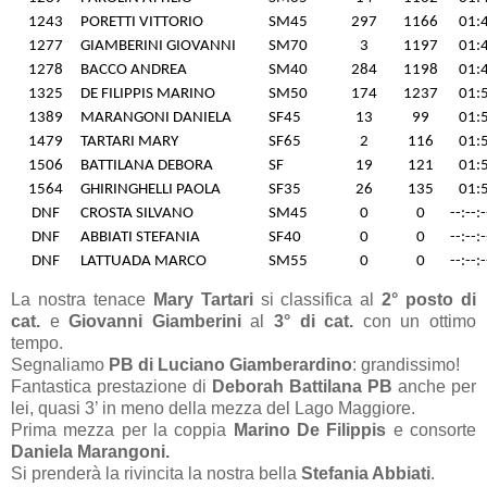
1243
PORETTI VITTORIO
SM45
297
1166
01:
1277
GIAMBERINI GIOVANNI
SM70
3
1197
01:
1278
BACCO ANDREA
SM40
284
1198
01:
1325
DE FILIPPIS MARINO
SM50
174
1237
01:
1389
MARANGONI DANIELA
SF45
13
99
01:
1479
TARTARI MARY
SF65
2
116
01:
1506
BATTILANA DEBORA
SF
19
121
01:
1564
GHIRINGHELLI PAOLA
SF35
26
135
01:
DNF
CROSTA SILVANO
SM45
0
0
--:--:-
DNF
ABBIATI STEFANIA
SF40
0
0
--:--:-
DNF
LATTUADA MARCO
SM55
0
0
--:--:-
La nostra tenace
Mary Tartari
si classifica al
2° posto di
cat.
e
Giovanni Giamberini
al
3° di cat.
con un ottimo
tempo.
Segnaliamo
PB di Luciano Giamberardino
: grandissimo!
Fantastica prestazione di
Deborah Battilana
PB
anche per
lei, quasi 3’ in meno della mezza del Lago Maggiore.
Prima mezza per la coppia
Marino De Filippis
e consorte
Daniela Marangoni.
Si prenderà la rivincita la nostra bella
Stefania Abbiati
.