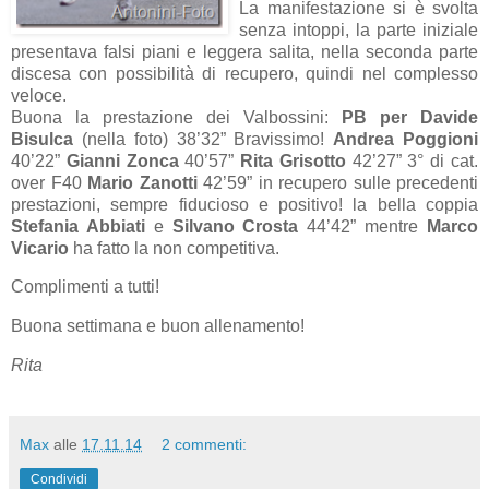
La manifestazione si è svolta
senza intoppi, la parte iniziale
presentava falsi piani e leggera salita, nella seconda parte
discesa con possibilità di recupero, quindi nel complesso
veloce.
Buona la prestazione dei Valbossini:
PB per Davide
Bisulca
(nella foto) 38’32” Bravissimo!
Andrea Poggioni
40’22”
Gianni Zonca
40’57”
Rita Grisotto
42’27” 3° di cat.
over F40
Mario Zanotti
42’59” in recupero sulle precedenti
prestazioni, sempre fiducioso e positivo! la bella coppia
Stefania Abbiati
e
Silvano Crosta
44’42” mentre
Marco
Vicario
ha fatto la non competitiva.
Complimenti a tutti!
Buona settimana e buon allenamento!
Rita
Max
alle
17.11.14
2 commenti:
Condividi