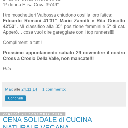
1ª donna Elisa Cova 35’49”
I tre moschettieri Valbossa chiudono così la loro fatica:
Edoardo Romani 41’31” Mario Zanotti e Rita Grisotto
42’53”.
Mi classifico alla 35ª posizione femminile 5ª di cat.
Apperò… cosa vuol dire gareggiare con i top runners!!!!
Complimenti a tutti!
Prossimo appuntamento sabato 29 novembre il nostro
Cross a Crosio Della Valle, non mancate!!!
Rita
Max
alle
24.11.14
1 commento:
Condividi
venerdì 21 novembre 2014
CENA SOLIDALE di CUCINA
NATURALE VEGANA