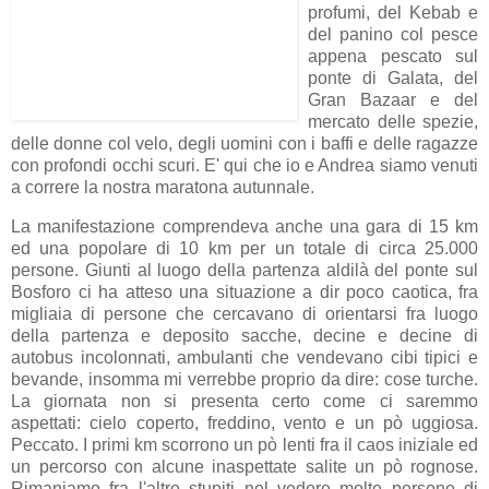
profumi, del Kebab e
del panino col pesce
appena pescato sul
ponte di Galata, del
Gran Bazaar e del
mercato delle spezie,
delle donne col velo, degli uomini con i baffi e delle ragazze
con profondi occhi scuri. E' qui che io e Andrea siamo venuti
a correre la nostra maratona autunnale.
La manifestazione comprendeva anche una gara di 15 km
ed una popolare di 10 km per un totale di circa 25.000
persone. Giunti al luogo della partenza aldilà del ponte sul
Bosforo ci ha atteso una situazione a dir poco caotica, fra
migliaia di persone che cercavano di orientarsi fra luogo
della partenza e deposito sacche, decine e decine di
autobus incolonnati, ambulanti che vendevano cibi tipici e
bevande, insomma mi verrebbe proprio da dire: cose turche.
La giornata non si presenta certo come ci saremmo
aspettati: cielo coperto, freddino, vento e un pò uggiosa.
Peccato. I primi km scorrono un pò lenti fra il caos iniziale ed
un percorso con alcune inaspettate salite un pò rognose.
Rimaniamo fra l'altro stupiti nel vedere molte persone di