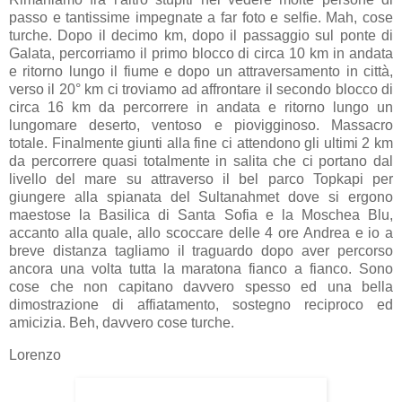
passo e tantissime impegnate a far foto e selfie. Mah, cose
turche. Dopo il decimo km, dopo il passaggio sul ponte di
Galata, percorriamo il primo blocco di circa 10 km in andata
e ritorno lungo il fiume e dopo un attraversamento in città,
verso il 20° km ci troviamo ad affrontare il secondo blocco di
circa 16 km da percorrere in andata e ritorno lungo un
lungomare deserto, ventoso e piovigginoso. Massacro
totale. Finalmente giunti alla fine ci attendono gli ultimi 2 km
da percorrere quasi totalmente in salita che ci portano dal
livello del mare su attraverso il bel parco Topkapi per
giungere alla spianata del Sultanahmet dove si ergono
maestose la Basilica di Santa Sofia e la Moschea Blu,
accanto alla quale, allo scoccare delle 4 ore Andrea e io a
breve distanza tagliamo il traguardo dopo aver percorso
ancora una volta tutta la maratona fianco a fianco. Sono
cose che non capitano davvero spesso ed una bella
dimostrazione di affiatamento, sostegno reciproco ed
amicizia. Beh, davvero cose turche.
Lorenzo