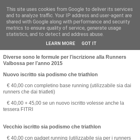
This site uses cookies from Google to deliver its services
RUNNERS VALBOSSA
and to analyze traffic. Your IP address and user-agent are
shared with Google along with performance and security
metrics to ensure quality of service, generate usage
statistics, and to detect and address abuse.
domenica 30 novembre 2014
APERTE LE ISCRIZIONI 2015
LEARN MORE
GOT IT
Diverse sono le formule per l’iscrizione alla Runners
Valbossa per l’anno 2015
Nuovo iscritto sia podismo che triathlon
€ 40,00 con completino base running (utilizzabile sia dai
runners che dai triatleti)
€ 40,00 + 45,00 se un nuovo iscritto volesse anche la
tessera FITRI
Vecchio iscritto sia podismo che triathlon
€ 40,00 con gadget running (utilizzabile sia per i runners