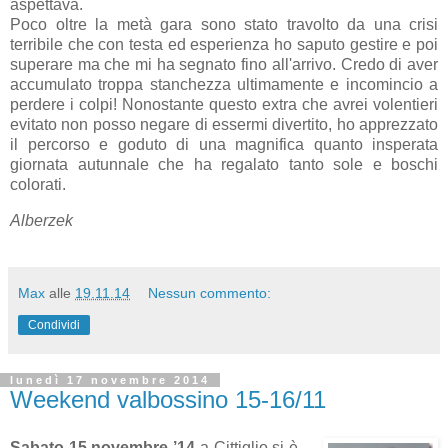
aspettava.
Poco oltre la metà gara sono stato travolto da una crisi
terribile che con testa ed esperienza ho saputo gestire e poi
superare ma che mi ha segnato fino all'arrivo. Credo di aver
accumulato troppa stanchezza ultimamente e incomincio a
perdere i colpi! Nonostante questo extra che avrei volentieri
evitato non posso negare di essermi divertito, ho apprezzato
il percorso e goduto di una magnifica quanto insperata
giornata autunnale che ha regalato tanto sole e boschi
colorati.
Alberzek
Max
alle
19.11.14
Nessun commento:
Condividi
lunedì 17 novembre 2014
Weekend valbossino 15-16/11
Sabato 15 novembre ’14
a Cittiglio si è