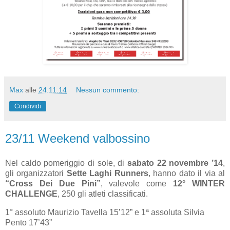
Max
alle
24.11.14
Nessun commento:
Condividi
23/11 Weekend valbossino
Nel caldo pomeriggio di sole, di
sabato 22 novembre ’14
,
gli organizzatori
Sette Laghi Runners
, hanno dato il via al
“Cross Dei Due Pini”
, valevole come
12° WINTER
CHALLENGE
, 250 gli atleti classificati.
1° assoluto Maurizio Tavella 15’12” e 1ª assoluta Silvia
Pento 17’43”