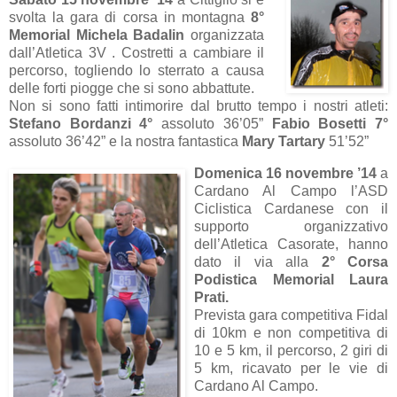
svolta la gara di corsa in montagna
8°
Memorial Michela Badalin
organizzata
dall’Atletica 3V . Costretti a cambiare il
percorso, togliendo lo sterrato a causa
delle forti piogge che si sono abbattute.
Non si sono fatti intimorire dal brutto tem
po i nostri atleti:
Stefano Bordanzi 4°
assoluto 36’05”
Fabio Bosetti 7°
assoluto 36’42” e la nostra fantastica
Mary Tartary
51’52”
Domenica 16 novembre ’14
a
Cardano Al Campo l’ASD
Ciclistica Cardanese con il
supporto organizzativo
dell’Atletica Casorate, hanno
dato il via alla
2° Corsa
Podistica Memorial Laura
Prati.
Prevista gara competitiva Fidal
di 10km e non competitiva di
10 e 5 km, il percorso, 2 giri di
5 km, ricavato per le vie di
Cardano Al Campo.