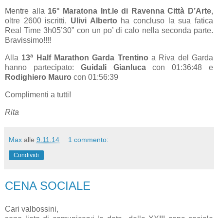
Mentre alla
16° Maratona Int.le di Ravenna Città D’Arte
,
oltre 2600 iscritti,
Ulivi Alberto
ha concluso la sua fatica
Real Time 3h05’30” con un po’ di calo nella seconda parte.
Bravissimo!!!!
Alla
13ª Half Marathon Garda Trentino
a Riva del Garda
hanno partecipato:
Guidali Gianluca
con 01:36:48 e
Rodighiero Mauro
con 01:56:39
Complimenti a tutti!
Rita
Max
alle
9.11.14
1 commento:
Condividi
CENA SOCIALE
Cari valbossini,