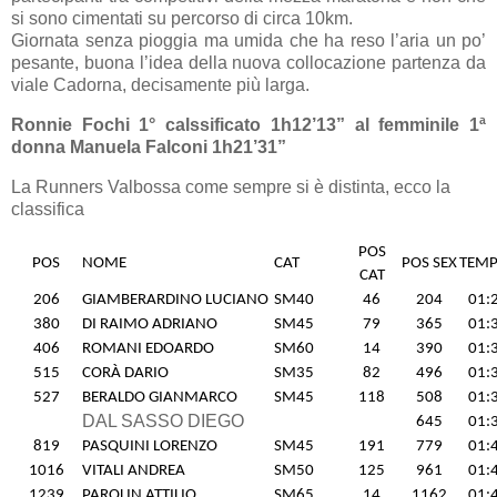
si sono cimentati su percorso di circa 10km.
Giornata senza pioggia ma umida che ha reso l’aria un po’
pesante, buona l’idea della nuova collocazione partenza da
viale Cadorna, decisamente più larga.
Ronnie Fochi 1° calssificato 1h12’13” al femminile 1ª
donna Manuela Falconi 1h21’31”
La Runners Valbossa come sempre si è distinta, ecco la
classifica
POS
POS
NOME
CAT
POS SEX
TEM
CAT
206
GIAMBERARDINO LUCIANO
SM40
46
204
01:
380
DI RAIMO ADRIANO
SM45
79
365
01:
406
ROMANI EDOARDO
SM60
14
390
01:
515
CORÀ DARIO
SM35
82
496
01:
527
BERALDO GIANMARCO
SM45
118
508
01:
DAL SASSO DIEGO
645
01:
819
PASQUINI LORENZO
SM45
191
779
01:
1016
VITALI ANDREA
SM50
125
961
01:
1239
PAROLIN ATTILIO
SM65
14
1162
01: