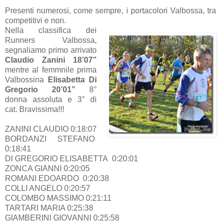
Presenti numerosi, come sempre, i portacolori Valbossa, tra
competitivi e non.
Nella classifica dei
Runners Valbossa,
segnaliamo primo arrivato
Claudio Zanini 18’07”
mentre al femmnile prima
Valbossina
Elisabetta Di
Gregorio 20’01”
8°
donna assoluta e 3° di
cat. Bravissima!!!
ZANINI CLAUDIO 0:18:07
BORDANZI STEFANO
0:18:41
DI GREGORIO ELISABETTA 0:20:01
ZONCA GIANNI 0:20:05
ROMANI EDOARDO 0:20:38
COLLI ANGELO 0:20:57
COLOMBO MASSIMO 0:21:11
TARTARI MARIA 0:25:38
GIAMBERINI GIOVANNI 0:25:58