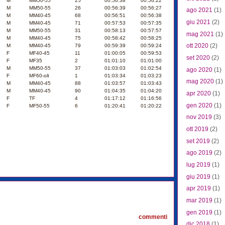
M
MM50-55
25
00:56:38
00:56:22
M
MM50-55
26
00:56:39
00:56:27
ago 2021
(1)
M
MM40-45
68
00:56:51
00:56:38
giu 2021
(2)
M
MM40-45
71
00:57:53
00:57:35
M
MM50-55
31
00:58:13
00:57:57
mag 2021
(1)
M
MM40-45
75
00:58:42
00:58:25
ott 2020
(2)
M
MM40-45
79
00:59:39
00:59:24
F
MF40-45
11
01:00:05
00:59:53
set 2020
(2)
F
MF35
2
01:01:10
01:01:00
M
MM50-55
37
01:03:03
01:02:54
ago 2020
(1)
F
MF60-olt
1
01:03:34
01:03:23
mag 2020
(1)
M
MM40-45
88
01:03:57
01:03:43
M
MM40-45
90
01:04:35
01:04:20
apr 2020
(1)
F
TF
4
01:17:12
01:16:56
gen 2020
(1)
F
MF50-55
6
01:20:41
01:20:22
nov 2019
(3)
ott 2019
(2)
set 2019
(2)
ago 2019
(2)
lug 2019
(1)
giu 2019
(1)
apr 2019
(1)
0
mar 2019
(1)
gen 2019
(1)
commenti
dic 2018
(1)