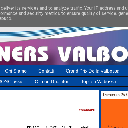
deliver its services and to analyze traffic. Your IP address and 
formance and security metrics to ensure quality of service, gen
abuse.
Chi Siamo
Contatti
Grand Prix Della Valbossa
ONClassic
Offroad Duathlon
TopTen Valbossa
Domenica 25 O
1
commenti
TEMPO
N.CAT.
PUNTI
Media