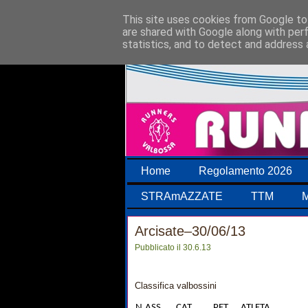
This site uses cookies from Google to 
are shared with Google along with per
statistics, and to detect and address 
Home
Regolamento 2026
STRAmAZZATE
TTM
M
Arcisate–30/06/13
Pubblicato il 30.6.13
Classifica valbossini
N.ASS.
CAT.
PET.
ATLETA