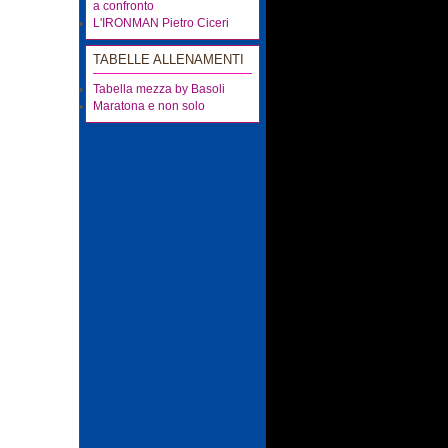
a confronto
L'IRONMAN Pietro Ciceri
TABELLE ALLENAMENTI
Tabella mezza by Basoli
Maratona e non solo