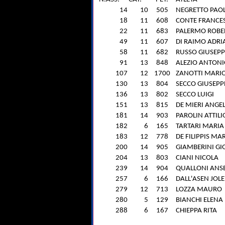
14
10
505
NEGRETTO PAO
18
11
608
CONTE FRANCE
22
11
683
PALERMO ROBE
49
11
607
DI RAIMO ADR
58
11
682
RUSSO GIUSEPP
91
13
848
ALEZIO ANTON
107
12
1700
ZANOTTI MARI
130
13
804
SECCO GIUSEPP
136
13
802
SECCO LUIGI
151
13
815
DE MIERI ANGE
181
14
903
PAROLIN ATTILI
182
6
165
TARTARI MARIA
183
12
778
DE FILIPPIS MA
200
14
905
GIAMBERINI GI
204
13
803
CIANI NICOLA
239
14
904
QUALLONI ANS
257
6
166
DALL'ASEN JOLE
279
12
713
LOZZA MAURO
280
5
129
BIANCHI ELENA
288
6
167
CHIEPPA RITA