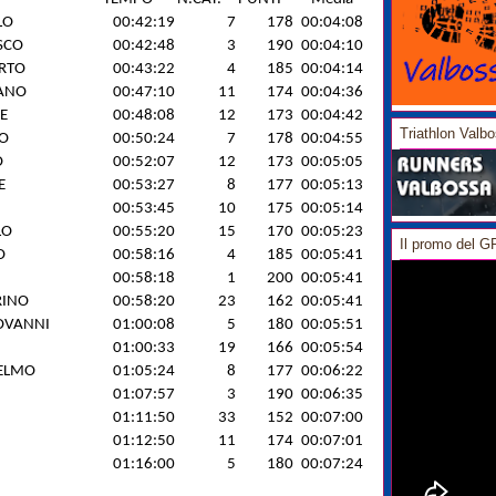
LO
00:42:19
7
178
00:04:08
SCO
00:42:48
3
190
00:04:10
RTO
00:43:22
4
185
00:04:14
IANO
00:47:10
11
174
00:04:36
E
00:48:08
12
173
00:04:42
Triathlon Valb
IO
00:50:24
7
178
00:04:55
O
00:52:07
12
173
00:05:05
E
00:53:27
8
177
00:05:13
00:53:45
10
175
00:05:14
LO
00:55:20
15
170
00:05:23
Il promo del 
O
00:58:16
4
185
00:05:41
00:58:18
1
200
00:05:41
RINO
00:58:20
23
162
00:05:41
OVANNI
01:00:08
5
180
00:05:51
01:00:33
19
166
00:05:54
ELMO
01:05:24
8
177
00:06:22
01:07:57
3
190
00:06:35
01:11:50
33
152
00:07:00
01:12:50
11
174
00:07:01
01:16:00
5
180
00:07:24