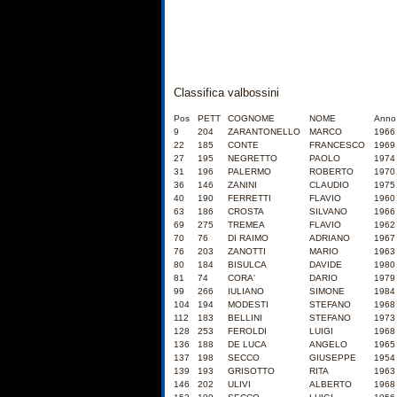
Classifica valbossini
Pos
PETT
COGNOME
NOME
Anno
9
204
ZARANTONELLO
MARCO
1966
22
185
CONTE
FRANCESCO
1969
27
195
NEGRETTO
PAOLO
1974
31
196
PALERMO
ROBERTO
1970
36
146
ZANINI
CLAUDIO
1975
40
190
FERRETTI
FLAVIO
1960
63
186
CROSTA
SILVANO
1966
69
275
TREMEA
FLAVIO
1962
70
76
DI RAIMO
ADRIANO
1967
76
203
ZANOTTI
MARIO
1963
80
184
BISULCA
DAVIDE
1980
81
74
CORA'
DARIO
1979
99
266
IULIANO
SIMONE
1984
104
194
MODESTI
STEFANO
1968
112
183
BELLINI
STEFANO
1973
128
253
FEROLDI
LUIGI
1968
136
188
DE LUCA
ANGELO
1965
137
198
SECCO
GIUSEPPE
1954
139
193
GRISOTTO
RITA
1963
146
202
ULIVI
ALBERTO
1968