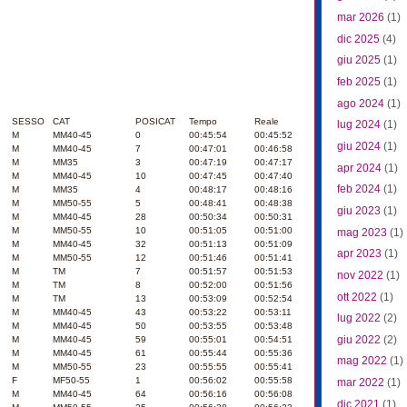
mar 2026
(1)
dic 2025
(4)
giu 2025
(1)
feb 2025
(1)
ago 2024
(1)
SESSO
CAT
POSICAT
Tempo
Reale
lug 2024
(1)
M
MM40-45
0
00:45:54
00:45:52
giu 2024
(1)
M
MM40-45
7
00:47:01
00:46:58
M
MM35
3
00:47:19
00:47:17
apr 2024
(1)
M
MM40-45
10
00:47:45
00:47:40
feb 2024
(1)
M
MM35
4
00:48:17
00:48:16
M
MM50-55
5
00:48:41
00:48:38
giu 2023
(1)
M
MM40-45
28
00:50:34
00:50:31
M
MM50-55
10
00:51:05
00:51:00
mag 2023
(1)
M
MM40-45
32
00:51:13
00:51:09
apr 2023
(1)
M
MM50-55
12
00:51:46
00:51:41
M
TM
7
00:51:57
00:51:53
nov 2022
(1)
M
TM
8
00:52:00
00:51:56
ott 2022
(1)
M
TM
13
00:53:09
00:52:54
M
MM40-45
43
00:53:22
00:53:11
lug 2022
(2)
M
MM40-45
50
00:53:55
00:53:48
giu 2022
(2)
M
MM40-45
59
00:55:01
00:54:51
M
MM40-45
61
00:55:44
00:55:36
mag 2022
(1)
M
MM50-55
23
00:55:55
00:55:41
F
MF50-55
1
00:56:02
00:55:58
mar 2022
(1)
M
MM40-45
64
00:56:16
00:56:08
dic 2021
(1)