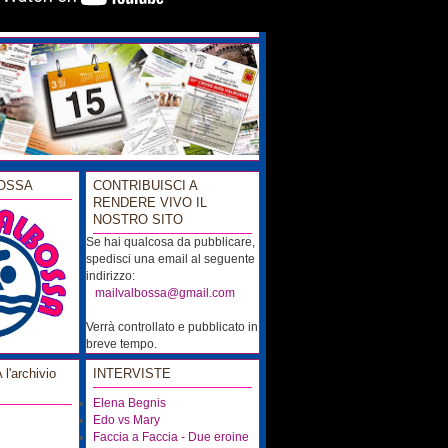
OSSA
CONTRIBUISCI A
RENDERE VIVO IL
NOSTRO SITO
Se hai qualcosa da pubblicare,
spedisci una email al seguente
indirizzo:
...
mailvalbossa@gmail.com
Verrà controllato e pubblicato in
breve tempo.
'archivio
INTERVISTE
Elena Begnis
Edo vs Mary
Faccia a Faccia - Due eroine