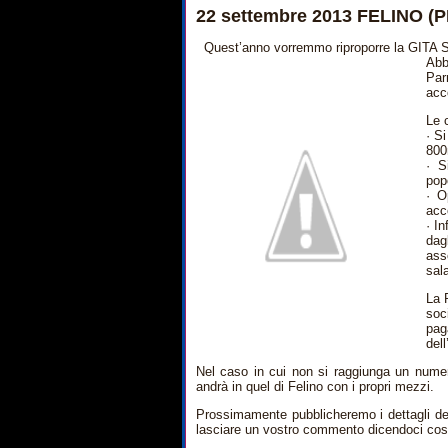
22 settembre 2013 FELINO (P
Quest’anno vorremmo riproporre la GITA S
Abb
Par
acco
Le 
· S
800
· S
pop
· O
acc
· I
dag
ass
sal
La 
soc
pag
dell
Nel caso in cui non si raggiunga un numero
andrà in quel di Felino con i propri mezzi.
Prossimamente pubblicheremo i dettagli del
lasciare un vostro commento dicendoci cos