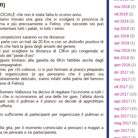
R)
nov 2018
(2)
ott 2018
(2)
OCIALE che non è stata fatta lo scorso
anno.
iamo trovato una gara che si svolgerà in provincia di
set 2018
(2)
ma e più precisamente a Felino, che secondo noi può
ntentare tutti i palati, in tutti i sensi.
lug 2018
(3)
giu 2018
(2)
competizioni saranno su tre distanze:
i parte con un trail da 20 Km e con un dislivello positivo di
apr 2018
(1)
m che farà la gioia degli amanti del genere.
mar 2018
(4)
i può scegliere la distanza di 13Km più congeniale al
olo del “piede d’oro”.
feb 2018
(5)
ppure limitarsi alla garetta da 6Km fattibile anche dagli
ompagnatori.
gen 2018
(2)
nfine, per chi volesse, ci si può fermare al pranzo preparato
dic 2017
(4)
li organizzatori (e qui pensiamo che il palato sia
olutamente deliziato, siamo infatti nella patria del famoso
nov 2017
(7)
ame di Felino).
ott 2017
(2)
Runners Valbossa ha deciso di regalare l’iscrizione a tutti i
set 2017
(10)
i che si iscriveranno ad una delle tre gare, l’atleta dovrà
are solo il pullman e il pranzo se decide di approfittare
ago 2017
(7)
’offerta.
lug 2017
(10)
 sufficiente di partecipanti per organizzare il pullman si
giu 2017
(11)
mag 2017
(6)
la gita, per il momento cominciate a pensarci e magari a
apr 2017
(5)
a ne pensate e se parteciperete.
mar 2017
(3)