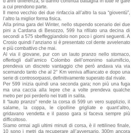
d’anni differenza, si danno continua battaglia in tutte le gare
a cui prendono parte.
Il meno vecchio dei due rinfaccia all’altro la sua “gioventù”,
l’altro la miglior forma fisica.
Alla prima gara del Winter, nello stupendo scenario dei due
pini a Cardana di Besozzo, 599 ha rifilato una decina di
secondi a 575 sbeffeggiandolo non poco i giorni seguenti. A
Crosio quindi l’anziano si è presentato col dente avvelenato
e più combattivo che mai.
Al via il giovane, pur con un lauto pranzo nello stomaco,
offertogli dall’amico Colombo dell’omonimo salumificio,
prendeva un discreto vantaggio che però andava via via
scemando tanto che al 2° Km veniva affiancato e dopo una
serie di controsorpassi, definitivamente superato dal rivale.
Per 599 inizia quindi una seconda gara; non più una fuga
ma una caccia alla lepre che a volte prendeva qualche
metro per poi perderlo nei tratti in salita.
Il “lauto pranzo” rende la corsa di 599 un vero supplizio, il
salame, la coppa, le cipolline grigliate e quant’altro,
gridavano vendetta e il passo gara si faceva sempre più
difficoltoso.
Siamo ormai agli ultimi minuti di corsa, è il rettilineo finale,
10 sono i metri da recuperare all’avversario, 300m ancora