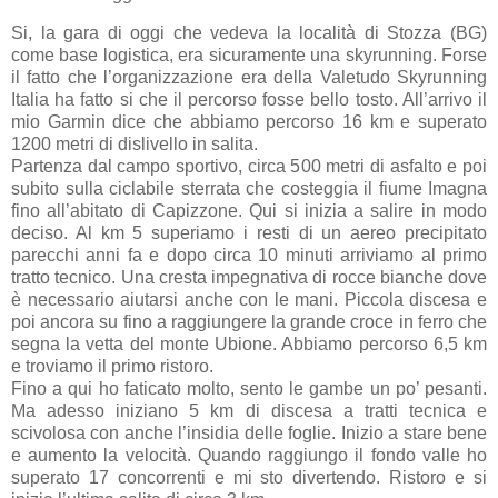
Si, la gara di oggi che vedeva la località di Stozza (BG)
come base logistica, era sicuramente una skyrunning. Forse
il fatto che l’organizzazione era della Valetudo Skyrunning
Italia ha fatto si che il percorso fosse bello tosto. All’arrivo il
mio Garmin dice che abbiamo percorso 16 km e superato
1200 metri di dislivello in salita.
Partenza dal campo sportivo, circa 500 metri di asfalto e poi
subito sulla ciclabile sterrata che costeggia il fiume Imagna
fino all’abitato di Capizzone. Qui si inizia a salire in modo
deciso. Al km 5 superiamo i resti di un aereo precipitato
parecchi anni fa e dopo circa 10 minuti arriviamo al primo
tratto tecnico. Una cresta impegnativa di rocce bianche dove
è necessario aiutarsi anche con le mani. Piccola discesa e
poi ancora su fino a raggiungere la grande croce in ferro che
segna la vetta del monte Ubione. Abbiamo percorso 6,5 km
e troviamo il primo ristoro.
Fino a qui ho faticato molto, sento le gambe un po’ pesanti.
Ma adesso iniziano 5 km di discesa a tratti tecnica e
scivolosa con anche l’insidia delle foglie. Inizio a stare bene
e aumento la velocità. Quando raggiungo il fondo valle ho
superato 17 concorrenti e mi sto divertendo. Ristoro e si