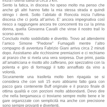
inizia l’ultima salita di circa 3 km.
Sento la fatica, in discesa ho speso molto ma penso che
anche gli altri hanno fatto la mia stessa strada e quindi
stringo i denti. Sotto l’abitato di Roncola inizia l’ultima
discesa che ci porta all’arrivo. E’ ancora impegnativa così
riesco a raggiungere ancora tre concorrenti tra cui la prima
donna, quella Giovanna Cavalli che vinse il nostro trail lo
scorso anno.
Concludo molto soddisfatto e divertito. Trovo ad attendermi
l’amico Simone “Piedone” Fumagalli mentre l’altro
compagno di avventura Fabrizio Giani arriva circa 2 minuti
dopo. Assistiamo alle ricchissime premiazioni e ci rechiamo
al pranzo che si rivela una vera sorpresa. Due primi, pasta
all’amatriciana e risotto allo zafferano, poi spezzatino con la
polenta e giro di formaggi il tutto annaffiato da vino a
volontà.
Sicuramente una trasferta molto ben ripagata se si
considera che con soli 15 euro abbiamo fatto gara con
pacco gara contenente Buff originale e il pranzo finale di
ottima qualità e con porzioni molto abbondanti. Devo dire
che nella bergamasca ci troviamo sempre molto bene e le
gare organizzate con semplicità ma anche con precisione
sono sempre provanti e divertenti.