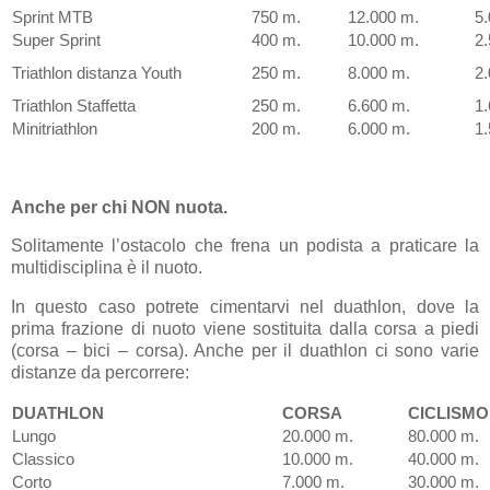
Sprint MTB
750 m.
12.000 m.
5
Super Sprint
400 m.
10.000 m.
2
Triathlon distanza Youth
250 m.
8.000 m.
2
Triathlon Staffetta
250 m.
6.600 m.
1
Minitriathlon
200 m.
6.000 m.
1
Anche per chi NON nuota.
Solitamente l’ostacolo che frena un podista a praticare la
multidisciplina è il nuoto.
In questo caso potrete cimentarvi nel duathlon, dove la
prima frazione di nuoto viene sostituita dalla corsa a piedi
(corsa – bici – corsa). Anche per il duathlon ci sono varie
distanze da percorrere:
DUATHLON
CORSA
CICLISMO
Lungo
20.000 m.
80.000 m.
Classico
10.000 m.
40.000 m.
Corto
7.000 m.
30.000 m.