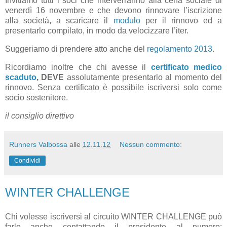
Invitiamo tutti i soci che interverranno alla cena sociale di
venerdì 16 novembre e che devono rinnovare l’iscrizione
alla società, a scaricare il
modulo
per il rinnovo ed a
presentarlo compilato, in modo da velocizzare l’iter.
Suggeriamo di prendere atto anche del
regolamento 2013
.
Ricordiamo inoltre che chi avesse il
certificato medico
scaduto
,
DEVE
assolutamente presentarlo al momento del
rinnovo. Senza certificato è possibile iscriversi solo come
socio sostenitore.
il consiglio direttivo
Runners Valbossa
alle
12.11.12
Nessun commento:
Condividi
WINTER CHALLENGE
Chi volesse iscriversi al circuito WINTER CHALLENGE può
farlo anche contattando il presidente al numero: