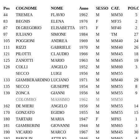
Pos
COGNOME
NOME
Anno
SESSO
CAT.
POS.
44
TREMEA
FLAVIO
1962
M
MM50
5
83
BEGNIS
ELENA
1976
F
MF35
2
87
DI GREGORIO
ELISABETTA
1971
F
MF40
2
97
IULIANO
SIMONE
1984
M
TM
27
105
POGGIONI
ANDREA
1969
M
MM40
24
111
RIZZI
GABRIELE
1970
M
MM40
26
121
PILOTTI
CLAUDIO
1966
M
MM45
18
125
ZANOTTI
MARIO
1963
M
MM45
19
126
COLLI
ANGELO
1952
M
MM60
3
SECCO
LUIGI
1956
M
MM55
133
GIAMBERARDINO
LUCIANO
1971
M
MM40
29
135
SECCO
GIUSEPPE
1954
M
MM55
8
139
ZONCA
GIANNI
1956
M
MM55
9
COLOMBO
MASSIMO
1962
M
MM50
162
DE MIERI
ANGELO
1956
M
MM55
14
170
GONZATO
EGIDIO
1955
M
MM55
15
180
TARTARI
MARIA
1947
F
MF65
1
181
GIAMBERINI
GIOVANNI
1944
M
MM65
3
190
VICARIO
MARCO
1967
M
MM45
30
192
PAROLIN
ATTILIO
1946
M
MM65
4