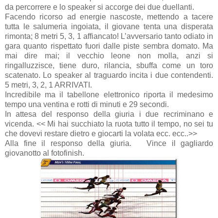
da percorrere e lo speaker si accorge dei due duellanti.
Facendo ricorso ad energie nascoste, mettendo a tacere
tutta le salumeria ingoiata, il giovane tenta una disperata
rimonta; 8 metri 5, 3, 1 affiancato! L’avversario tanto odiato in
gara quanto rispettato fuori dalle piste sembra domato. Ma
mai dire mai; il vecchio leone non molla, anzi si
ringalluzzisce, tiene duro, rilancia, sbuffa come un toro
scatenato. Lo speaker al traguardo incita i due contendenti.
5 metri, 3, 2, 1 ARRIVATI.
Incredibile ma il tabellone elettronico riporta il medesimo
tempo una ventina e rotti di minuti e 29 secondi.
In attesa del responso della giuria i due recriminano e
vicenda. << Mi hai succhiato la ruota tutto il tempo, no sei tu
che dovevi restare dietro e giocarti la volata ecc. ecc..>>
Alla fine il responso della giuria. Vince il gagliardo
giovanotto al fotofinish.