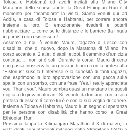
Tolosa e Habtamu) ed averli invitati alla Milano City
Marathon dello scorso aprile, la Great Ethiopian Run è il
momento per “ricambiare” la visita. Siamo venuti qui ad
Addis, a casa di Tolosa e Habtamu, per correre ancora
insieme a loro. E’ emozionante rivederli e poterli
riabbracciare ... come se le distanze e le barriere (la lingua
in primis!) non esistessero!
Assieme a noi, è venuto Mauro, ragazzo di Lecco con
disabilità, che di nuovo, dopo la Maratona di Milano, ha
corso accanto ai 2 atleti disabili etiopi. Il cammino d’amicizia
continua … non si è soli. Durante la corsa, Mauro di certo
non passa inosservato: un giovane bianco con la protesi alla
“Pistorius” suscita l’interesse e la curiosità di tanti ragazzi,
che esprimono la loro approvazione con una pacca sulla
spalla, con un sorriso, con una frase “Yes, I really appreciate
you. Thank you”. Mauro sembra quasi un marziano tra questi
migliaia di giovani africani. Sì, venuto da lontano, con la sola
pretesa di essere lì come lui è e con la sua voglia di correre.
Insieme a Tolosa e Habtamu, Mauro è un segno di speranza
per le persone con disabilità che hanno corso la Great
Ethiopian Run!
Prossima tappa la Kilimanjaro Marathon il 3 di marzo, in
vista degli appuntamenti milanesi della Stramilano (24/3) e