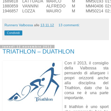
1689
818
LATTUADA
MARCO
M
MM50
193
01:
1880
859
VANNINI
ALFREDO
M
MM40
406
02:
1946
857
LOZZA
MAURO
M
MM50
214
02:
Runners Valbossa
alle
13.11.12
13 commenti:
Condividi
lunedì 12 novembre 2012
TRIATHLON – DUATHLON
Con il 2013, il consiglio
della Valbossa sta
pensando di allargare i
propri orizzonti anche
alla disciplina del
Triathlon, dato che la
corsa ne è una parte
importante.
Il triathlon è uno sport