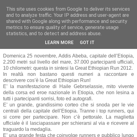
This site uses cookies from Google to deliver its services
RUNNERS VALBOSSA
and to analyze traffic. Your IP address and user-agent are
shared with Google along with performance and security
metrics to ensure quality of service, generate usage
statistics, and to detect and address abuse.
venerdì 30 novembre 2012
GREAT ETHIOPIAN RUN
LEARN MORE
GOT IT
Domenica 25 novembre, Addis Abeba, capitale dell’Etiopia,
2.200 metri sul livello del mare, 37.000 partecipanti ufficiali,
10 chilometri: questa in sintesi la Great Ethiopian Run 2012.
In realtà non bastano questi numeri a raccontare e
descrivere cos’è la Great Ethiopian Run!
E’ la manifestazione di Haile Gebrselassie, mito vivente
della corsa ed eroe nazionale in Etiopia, che non lesina a
tutti i partecipanti sorrisi, foto ed autografi.
E’ un grande, grandissimo corteo che si snoda per le vie
centrali della capitale dell’Etiopia. Tranne i top runners, qui
si corre per partecipare. Non c’è pettorale. La maglietta
ufficiale è il lasciapassare per schierarsi al via e ricevere al
traguardo la medaglia.
E’ una grande festa che coinvolge runners e pubblico lungo