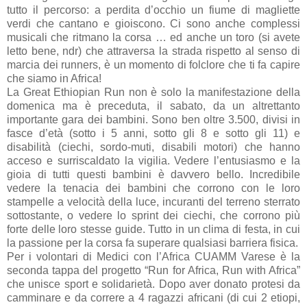
tutto il percorso: a perdita d’occhio un fiume di magliette
verdi che cantano e gioiscono. Ci sono anche complessi
musicali che ritmano la corsa … ed anche un toro (si avete
letto bene, ndr) che attraversa la strada rispetto al senso di
marcia dei runners, è un momento di folclore che ti fa capire
che siamo in Africa!
La Great Ethiopian Run non è solo la manifestazione della
domenica ma è preceduta, il sabato, da un altrettanto
importante gara dei bambini. Sono ben oltre 3.500, divisi in
fasce d’età (sotto i 5 anni, sotto gli 8 e sotto gli 11) e
disabilità (ciechi, sordo-muti, disabili motori) che hanno
acceso e surriscaldato la vigilia. Vedere l’entusiasmo e la
gioia di tutti questi bambini è davvero bello. Incredibile
vedere la tenacia dei bambini che corrono con le loro
stampelle a velocità della luce, incuranti del terreno sterrato
sottostante, o vedere lo sprint dei ciechi, che corrono più
forte delle loro stesse guide. Tutto in un clima di festa, in cui
la passione per la corsa fa superare qualsiasi barriera fisica.
Per i volontari di Medici con l’Africa CUAMM Varese è la
seconda tappa del progetto “Run for Africa, Run with Africa”
che unisce sport e solidarietà. Dopo aver donato protesi da
camminare e da correre a 4 ragazzi africani (di cui 2 etiopi,