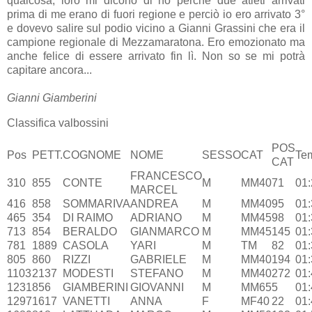
qualcosa, loro mi dicono di no perchè due atleti arrivati
prima di me erano di fuori regione e perciò io ero arrivato 3°
e dovevo salire sul podio vicino a Gianni Grassini che era il
campione regionale di Mezzamaratona. Ero emozionato ma
anche felice di essere arrivato fin lì. Non so se mi potrà
capitare ancora...
Gianni Giamberini
Classifica valbossini
POS
Pos
PETT.
COGNOME
NOME
SESSO
CAT
Te
CAT
FRANCESCO
310
855
CONTE
M
MM40
71
01:
MARCEL
416
858
SOMMARIVA
ANDREA
M
MM40
95
01:
465
354
DI RAIMO
ADRIANO
M
MM45
98
01:
713
854
BERALDO
GIANMARCO
M
MM45
145
01:
781
1889
CASOLA
YARI
M
TM
82
01:
805
860
RIZZI
GABRIELE
M
MM40
194
01:
1103
2137
MODESTI
STEFANO
M
MM40
272
01:
1231
856
GIAMBERINI
GIOVANNI
M
MM65
5
01:
1297
1617
VANETTI
ANNA
F
MF40
22
01: