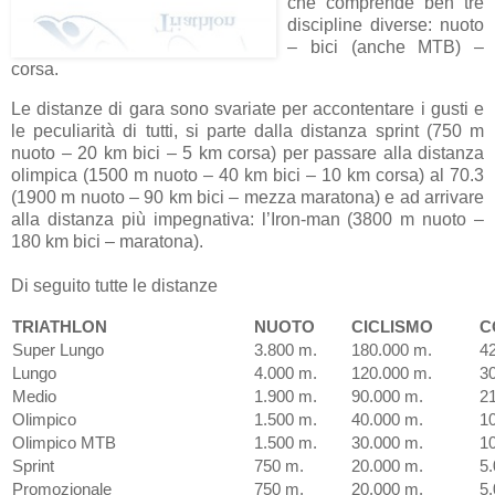
che comprende ben tre
discipline diverse: nuoto
– bici (anche MTB) –
corsa.
Le distanze di gara sono svariate per accontentare i gusti e
le peculiarità di tutti, si parte dalla distanza sprint (750 m
nuoto – 20 km bici – 5 km corsa) per passare alla distanza
olimpica (1500 m nuoto – 40 km bici – 10 km corsa) al 70.3
(1900 m nuoto – 90 km bici – mezza maratona) e ad arrivare
alla distanza più impegnativa: l’Iron-man (3800 m nuoto –
180 km bici – maratona).
Di seguito tutte le distanze
TRIATHLON
NUOTO
CICLISMO
C
Super Lungo
3.800 m.
180.000 m.
4
Lungo
4.000 m.
120.000 m.
3
Medio
1.900 m.
90.000 m.
2
Olimpico
1.500 m.
40.000 m.
1
Olimpico MTB
1.500 m.
30.000 m.
1
Sprint
750 m.
20.000 m.
5
Promozionale
750 m.
20.000 m.
5