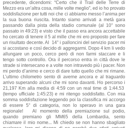
precedente, dicendomi: “Certo che il Trail delle Terre di
Mezzo era un’altra cosa, mille volte meglio”, ed io ho provato
soddisfazione per tutti noi che ci abbiamo messo l’anima per
la sua buona riuscita. Intanto siamo arrivati a metà gara
passando dalla pista della stadio comunale (al 10° sono
passato in 49:23) e visto che il passo era ancora accettabile
ho cercato di tenere il 5 al mille che mi ero proposto per fare
un risultato decente. Al 14° i palloncini del servizio pacer mi
si accostano e così decido di aggregarmi. Dopo 4 km li vedo
allungare un poco, cerco però di non farmi staccare e li
tengo sotto controllo. Ora il percorso entra in città dove le
strade si intersecano e a volte non intravedo più i pacer. Non
mi perdo d’animo e cerco di dare tutto quello che mi rimane.
L’ultimo chilometro sento di averne ancora e al traguardo
arrivo superando alcuni che mi sono davanti. Ho percorso i
21,197 Km alla media di 4:59 con un real time di 1:44.53
(tempo ufficiale 1:45:23) e mi ritengo soddisfatto. Con mia
somma soddisfazione leggendo poi la classifica mi accorgo
di essere 5° di categoria, non lo speravo in una gara
regionale! Al momento della premiazione sul podio,
quando premiano gli MM65 della Lombardia, sento
chiamare il mio nome... Mi chiedo se non hanno sbagliato