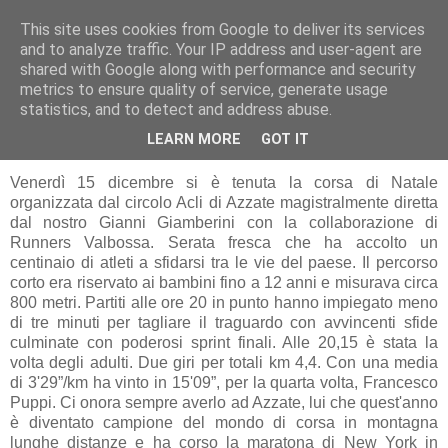
This site uses cookies from Google to deliver its services
RUNNERS VALBOSSA
and to analyze traffic. Your IP address and user-agent are
shared with Google along with performance and security
metrics to ensure quality of service, generate usage
statistics, and to detect and address abuse.
venerdì 15 dicembre 2017
5^ Corsa di Natale ad Azzate
LEARN MORE
GOT IT
Venerdì 15 dicembre si è tenuta la corsa di Natale
organizzata dal circolo Acli di Azzate magistralmente diretta
dal nostro Gianni Giamberini con la collaborazione di
Runners Valbossa. Serata fresca che ha accolto un
centinaio di atleti a sfidarsi tra le vie del paese. Il percorso
corto era riservato ai bambini fino a 12 anni e misurava circa
800 metri. Partiti alle ore 20 in punto hanno impiegato meno
di tre minuti per tagliare il traguardo con avvincenti sfide
culminate con poderosi sprint finali. Alle 20,15 è stata la
volta degli adulti. Due giri per totali km 4,4. Con una media
di 3'29”/km ha vinto in 15'09”, per la quarta volta, Francesco
Puppi. Ci onora sempre averlo ad Azzate, lui che quest'anno
è diventato campione del mondo di corsa in montagna
lunghe distanze e ha corso la maratona di New York in