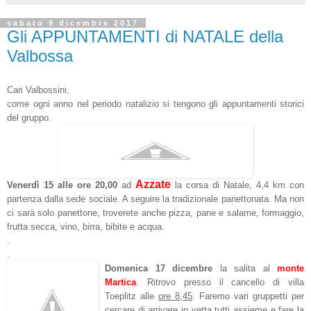
sabato 9 dicembre 2017
Gli APPUNTAMENTI di NATALE della
Valbossa
Cari Valbossini,
come ogni anno nel periodo natalizio si tengono gli appuntamenti storici
del gruppo.
Azzate
Venerdì 15 alle ore 20,00
ad
la corsa di Natale, 4,4 km con
partenza dalla sede sociale. A seguire la tradizionale panettonata. Ma non
ci sarà solo panettone, troverete anche pizza, pane e salame, formaggio,
frutta secca, vino, birra, bibite e acqua.
.
.
Domenica 17 dicembre
la salita al
monte
Martica
. Ritrovo presso il cancello di villa
Toeplitz alle
ore 8,45
. Faremo vari gruppetti per
cercare di arrivare in vetta tutti assieme e fare la