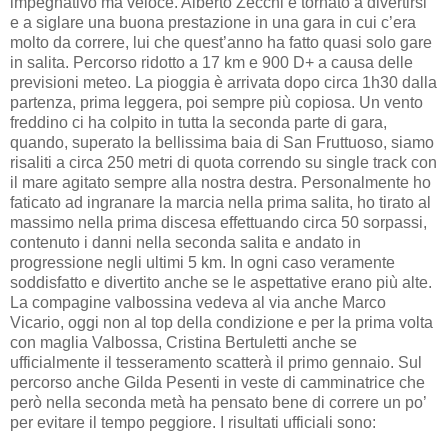
impegnativo ma veloce. Alberto Zecchi è tornato a divertirsi
e a siglare una buona prestazione in una gara in cui c’era
molto da correre, lui che quest’anno ha fatto quasi solo gare
in salita. Percorso ridotto a 17 km e 900 D+ a causa delle
previsioni meteo. La pioggia è arrivata dopo circa 1h30 dalla
partenza, prima leggera, poi sempre più copiosa. Un vento
freddino ci ha colpito in tutta la seconda parte di gara,
quando, superato la bellissima baia di San Fruttuoso, siamo
risaliti a circa 250 metri di quota correndo su single track con
il mare agitato sempre alla nostra destra. Personalmente ho
faticato ad ingranare la marcia nella prima salita, ho tirato al
massimo nella prima discesa effettuando circa 50 sorpassi,
contenuto i danni nella seconda salita e andato in
progressione negli ultimi 5 km. In ogni caso veramente
soddisfatto e divertito anche se le aspettative erano più alte.
La compagine valbossina vedeva al via anche Marco
Vicario, oggi non al top della condizione e per la prima volta
con maglia Valbossa, Cristina Bertuletti anche se
ufficialmente il tesseramento scatterà il primo gennaio. Sul
percorso anche Gilda Pesenti in veste di camminatrice che
però nella seconda metà ha pensato bene di correre un po’
per evitare il tempo peggiore. I risultati ufficiali sono: