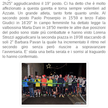
2h25” aggiudicandosi il 19° posto. Ci ha detto che è molto
affezionato a questa garetta e torna sempre volentieri ad
Azzate. Un grande atleta, tanto forte quanto umile. Al
secondo posto Paolo Proserpio in 15'59 e terzo Fabio
Giudici in 16'20” In campo femminile ha dettato legge la
valbossina Marta Dani in 18'50 mentre le altre due posizioni
del podio sono state più combattute e hanno visto Lorena
Strozzi aggiudicarsi la seconda piazza in 19'08 staccando di
soli 2” Barbara Pavan la quale ha incrementato il ritmo nel
secondo giro senza però riuscire a sopravanzare
l'avversaria. E' stata una bella serata e i sorrisi al traguardo
lo hanno confermato.