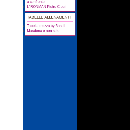
a confronto
L'IRONMAN Pietro Ciceri
TABELLE ALLENAMENTI
Tabella mezza by Basoli
Maratona e non solo