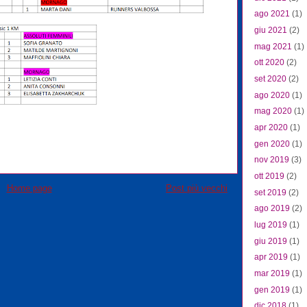
ago 2021
(1)
giu 2021
(2)
mag 2021
(1)
ott 2020
(2)
set 2020
(2)
ago 2020
(1)
mag 2020
(1)
apr 2020
(1)
gen 2020
(1)
nov 2019
(3)
ott 2019
(2)
Home page
Post più vecchi
set 2019
(2)
ago 2019
(2)
lug 2019
(1)
giu 2019
(1)
apr 2019
(1)
mar 2019
(1)
gen 2019
(1)
dic 2018
(1)