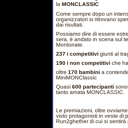
la
MONCLASSIC
Come sempre dopo un intenso 
organizzatori si ritrovano sper
dai risultati.
Possiamo dire di essere estre
sera, è andato in scena sul te
Montonate.
237 i competitivi
giunti al tra
190 i non competitivi
che ha
oltre
170 bambini
a contender
MiniMONClassic
Quasi
600 partecipanti
sono 
tanto amata MONCLASSIC.
Le premiazioni, oltre ovviament
visto protagonisti in veste di
Run2ghether di cui si sentirà p