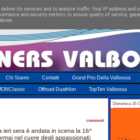
deliver its services and to analyze traffic. Your IP address and 
formance and security metrics to ensure quality of service, gen
abuse.
Chi Siamo
Contatti
Grand Prix Della Valbossa
ONClassic
Offroad Duathlon
TopTen Valbossa
Domenica 25 O
0
commenti
a ieri sera è andata in scena la 16^
ormai nel cuore degli appassionati;