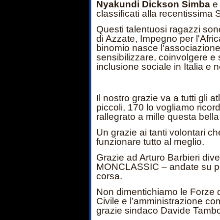
Nyakundi Dickson Simba
classificati alla recentissi
Questi talentuosi ragazzi sono 
di Azzate, Impegno per l'Afri
binomio nasce l'associazione
sensibilizzare, coinvolgere e
inclusione sociale in Italia e 
Il nostro grazie va a tutti gli a
piccoli, 170 lo vogliamo ric
rallegrato a mille questa bella
Un grazie ai tanti volontari 
funzionare tutto al meglio.
Grazie ad Arturo Barbieri diven
MONCLASSIC – andate su podis
corsa.
Non dimentichiamo le Forze de
Civile e l’amministrazione c
grazie sindaco Davide Tambor