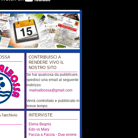
OSSA
CONTRIBUISCI A
RENDERE VIVO IL
NOSTRO SITO
Se hai qualcosa da pubblicare,
spedisci una email al seguente
indirizzo:
...
mailvalbossa@gmail.com
Verrà controllato e pubblicato in
breve tempo.
'archivio
INTERVISTE
Elena Begnis
Edo vs Mary
Faccia a Faccia - Due eroine