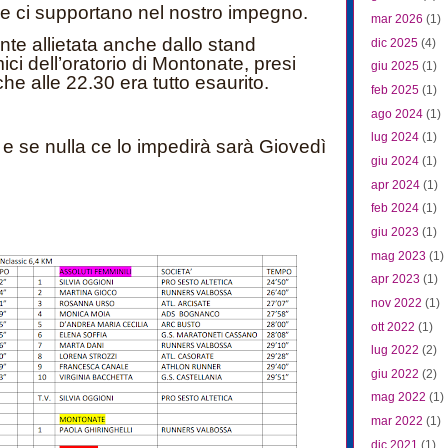
e ci supportano nel nostro impegno.
mar 2026
(1)
nte allietata anche dallo stand
dic 2025
(4)
ci dell’oratorio di Montonate, presi
giu 2025
(1)
che alle 22.30 era tutto esaurito.
feb 2025
(1)
ago 2024
(1)
lug 2024
(1)
e se nulla ce lo impedirà sarà Giovedì
giu 2024
(1)
apr 2024
(1)
feb 2024
(1)
giu 2023
(1)
mag 2023
(1)
apr 2023
(1)
nov 2022
(1)
ott 2022
(1)
lug 2022
(2)
giu 2022
(2)
mag 2022
(1)
mar 2022
(1)
dic 2021
(1)