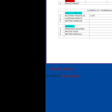
Post più recenti
Iscriviti a:
Post (Atom)