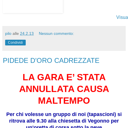
Visua
pilo
alle
24.2.13
Nessun commento:
Condividi
PIDEDE D’ORO CADREZZATE
LA GARA E’ STATA
ANNULLATA CAUSA
MALTEMPO
Per chi volesse un gruppo di noi (tapascioni) si
ritrova alle 9.30 alla chiesetta di Vegonno per
un’oretta di corsa sotto la neve