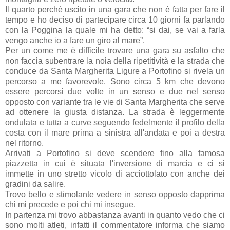
Il quarto perché uscito in una gara che non è fatta per fare il
tempo e ho deciso di partecipare circa 10 giorni fa parlando
con la Poggina la quale mi ha detto: “si dai, se vai a farla
vengo anche io a fare un giro al mare”.
Per un come me è difficile trovare una gara su asfalto che
non faccia subentrare la noia della ripetitività e la strada che
conduce da Santa Margherita Ligure a Portofino si rivela un
percorso a me favorevole. Sono circa 5 km che devono
essere percorsi due volte in un senso e due nel senso
opposto con variante tra le vie di Santa Margherita che serve
ad ottenere la giusta distanza. La strada è leggermente
ondulata e tutta a curve seguendo fedelmente il profilo della
costa con il mare prima a sinistra all'andata e poi a destra
nel ritorno.
Arrivati a Portofino si deve scendere fino alla famosa
piazzetta in cui è situata l'inversione di marcia e ci si
immette in uno stretto vicolo di acciottolato con anche dei
gradini da salire.
Trovo bello e stimolante vedere in senso opposto dapprima
chi mi precede e poi chi mi insegue.
In partenza mi trovo abbastanza avanti in quanto vedo che ci
sono molti atleti, infatti il commentatore informa che siamo