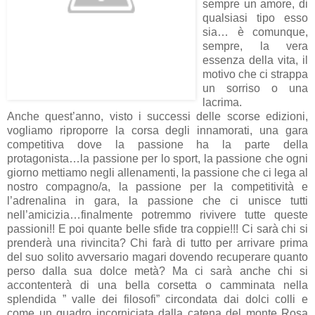
sempre un amore, di
qualsiasi tipo esso
sia… è comunque,
sempre, la vera
essenza della vita, il
motivo che ci strappa
un sorriso o una
lacrima.
Anche quest’anno, visto i successi delle scorse edizioni,
vogliamo riproporre la corsa degli innamorati, una gara
competitiva dove la passione ha la parte della
protagonista…la passione per lo sport, la passione che ogni
giorno mettiamo negli allenamenti, la passione che ci lega al
nostro compagno/a, la passione per la competitività e
l’adrenalina in gara, la passione che ci unisce tutti
nell’amicizia…finalmente potremmo rivivere tutte queste
passioni!! E poi quante belle sfide tra coppie!!! Ci sarà chi si
prenderà una rivincita? Chi farà di tutto per arrivare prima
del suo solito avversario magari dovendo recuperare quanto
perso dalla sua dolce metà? Ma ci sarà anche chi si
accontenterà di una bella corsetta o camminata nella
splendida ” valle dei filosofi” circondata dai dolci colli e
come un quadro incorniciata dalla catena del monte Rosa