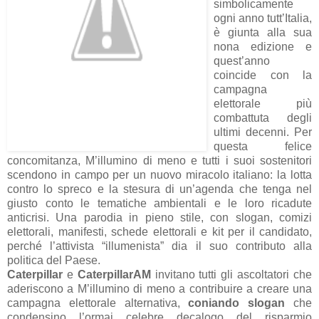
simbolicamente
ogni anno tutt’Italia,
è giunta alla sua
nona edizione e
quest’anno
coincide con la
campagna
elettorale più
combattuta degli
ultimi decenni. Per
questa felice
concomitanza, M’illumino di meno e tutti i suoi sostenitori
scendono in campo per un nuovo miracolo italiano: la lotta
contro lo spreco e la stesura di un’agenda che tenga nel
giusto conto le tematiche ambientali e le loro ricadute
anticrisi. Una parodia in pieno stile, con slogan, comizi
elettorali, manifesti, schede elettorali e kit per il candidato,
perché l’attivista “illumenista” dia il suo contributo alla
politica del Paese.
Caterpillar
e
CaterpillarAM
invitano tutti gli ascoltatori che
aderiscono a M’illumino di meno a contribuire a creare una
campagna elettorale alternativa,
coniando slogan
che
condensino l’ormai celebre decalogo del risparmio