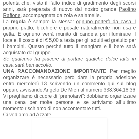
polenta che, visto il l’alto indice di gradimento degli scorsi
anni, sarà preparata di nuovo dal nostro grande
Paolino
Raffone
, accompagnata da zola e salamelle.
La
regola
è sempre la stessa:
ognuno porterà da casa il
proprio piatto, bicchiere e posate naturalmente non usa e
getta
. E ognuno verrà munito di candela per illuminare il
locale. Il costo è di € 5,00 a testa per gli adulti ed gratuito per
i bambini. Questo perché tutto il mangiare e il bere sarà
acquistato dal gruppo.
Se qualcuno ha piacere di portare qualche dolce fatto in
casa sarà ben accolto.
UNA RACCOMANDAZIONE IMPORTANTE
Per meglio
organizzare è necessario però dare la propria adesione
entro mercoledì 13 scrivendo un commento qui sul blog
oppure avvisando Angelo De Mieri al numero 338.364.18.36
Vi preghiamo di cuore di “prenotarvi”;
dobbiamo organizzare
una cena per molte persone e se arriviamo all’ultimo
momento rischiamo di non accontentare tutti.
Ci vediamo ad Azzate.