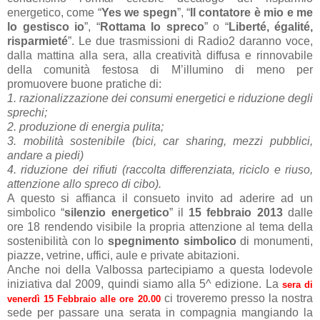
energetico, come “
Yes we spegn
”, “
Il contatore è mio e me
lo gestisco io
”, “
Rottama lo spreco
” o “
Liberté, égalité,
risparmieté
”. Le due trasmissioni di Radio2 daranno voce,
dalla mattina alla sera, alla creatività diffusa e rinnovabile
della comunità festosa di M’illumino di meno per
promuovere buone pratiche di:
1. razionalizzazione dei consumi energetici e riduzione degli
sprechi;
2. produzione di energia pulita;
3. mobilità sostenibile (bici, car sharing, mezzi pubblici,
andare a piedi)
4. riduzione dei rifiuti (raccolta differenziata, riciclo e riuso,
attenzione allo spreco di cibo).
A questo si affianca il consueto invito ad aderire ad un
simbolico “
silenzio energetico
” il
15 febbraio 2013
dalle
ore 18 rendendo visibile la propria attenzione al tema della
sostenibilità con lo
spegnimento simbolico
di monumenti,
piazze, vetrine, uffici, aule e private abitazioni.
Anche noi della Valbossa partecipiamo a questa lodevole
iniziativa dal 2009, quindi siamo alla 5^ edizione. La
sera di
ci troveremo presso la nostra
venerdì 15 Febbraio alle ore 20.00
sede per passare una serata in compagnia mangiando la