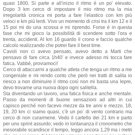
quasi 1800. Si parte e all'inizio il ritmo è un po' elevato.
Dopo 3 km cerco di impostare il mio ritmo ma la mia
irregolarità cronica mi porta a fare l'elastico con km più
veloci e km più lenti. Vivo un momento di crisi tra il km 12 e il
15 poi mi do una scossa e mi riprendo. Forse è in questa
fase che mi gioco la possibilità di scendere sotto l'ora e
trenta, accidenti. Al km 16 guardo il crono e faccio qualche
calcolo realizzando che potrei fare il best time.
Cavoli non ci avevo pensato, avevo detto a Marti che
pensavo di fare circa 1h40' e invece adesso mi tocca fare
fatica. Vabbè, proviamoci!
Cerco di attaccarmi a qualche atleta che tenga un ritmo a me
congeniale e mi rendo conto che però nei tratti di salita io
riesco a non diminuire il ritmo così non mi basta una lepre,
devo trovarne una nuova dopo ogni salitella.
Sta diventando un lavoro, una fatica fisica e anche mentale.
Passo da momenti di buone sensazioni ad altri in cui
capisco perché non facevo mezze da tre anni e mezzo. 18,
19, 20 km ci siamo quasi, c'è un po' di vento contrario ma
cerco di non curarmene. Vedo il cartello dei 21 km e parto
per uno sprint assurdo; vedo in lontananza il cronometro che
inesorabile scandisce il tempo, leggo ancora 1,29 ma i metri