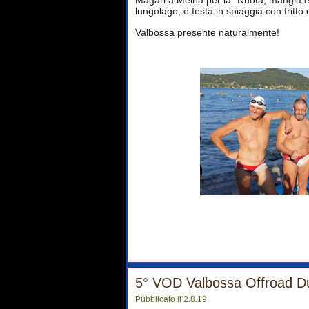
Magari a Meina per la "Nuota, mangia e b
lungolago, e festa in spiaggia con fritto
Valbossa presente naturalmente!
5° VOD Valbossa Offroad D
Pubblicato il 2.8.19