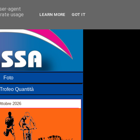
user-agent
erate usage
LEARN MORE
GOT IT
Foto
Trofeo Quantità
ttobre 2026