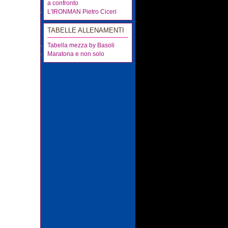
a confronto
L'IRONMAN Pietro Ciceri
TABELLE ALLENAMENTI
Tabella mezza by Basoli
Maratona e non solo