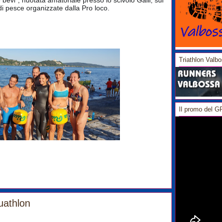
evi", nuotata amatoriale presso lo scivolo Galli, sul
 di pesce organizzate dalla Pro loco.
Triathlon Valb
Il promo del 
uathlon
0