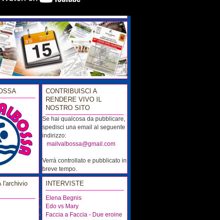
OSSA
CONTRIBUISCI A
RENDERE VIVO IL
NOSTRO SITO
Se hai qualcosa da pubblicare,
spedisci una email al seguente
indirizzo:
...
mailvalbossa@gmail.com
Verrà controllato e pubblicato in
breve tempo.
'archivio
INTERVISTE
Elena Begnis
Edo vs Mary
Faccia a Faccia - Due eroine