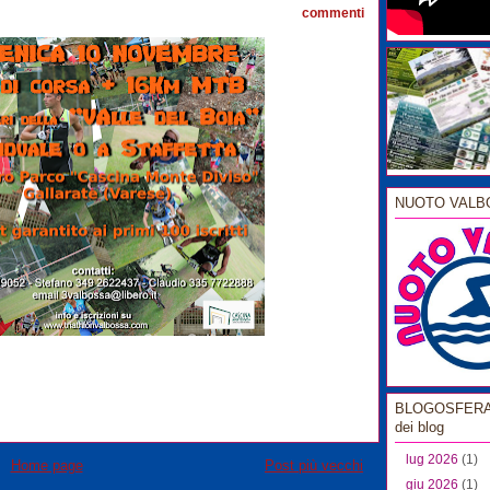
commenti
NUOTO VALB
BLOGOSFERA l
dei blog
lug 2026
(1)
Home page
Post più vecchi
giu 2026
(1)