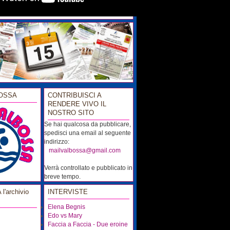
OSSA
CONTRIBUISCI A
RENDERE VIVO IL
NOSTRO SITO
Se hai qualcosa da pubblicare,
spedisci una email al seguente
indirizzo:
...
mailvalbossa@gmail.com
Verrà controllato e pubblicato in
breve tempo.
'archivio
INTERVISTE
Elena Begnis
Edo vs Mary
Faccia a Faccia - Due eroine