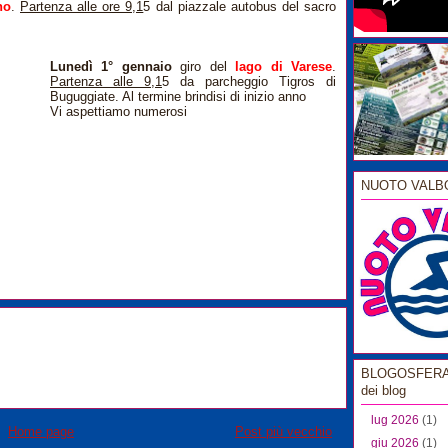
no
.
Partenza alle ore 9,1
5 dal piazzale autobus del sacro
Lunedì 1° gennaio
giro del
lago di Varese
.
Partenza alle 9,1
5 da parcheggio Tigros di
Buguggiate. Al termine brindisi di inizio anno
Vi aspettiamo numerosi
NUOTO VALB
BLOGOSFERA l
dei blog
lug 2026
(1)
Home page
Post più vecchio
giu 2026
(1)