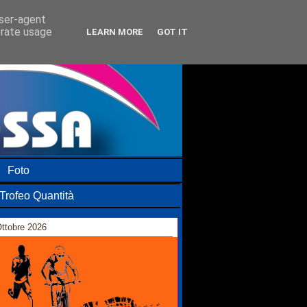
user-agent
erate usage
LEARN MORE
GOT IT
Foto
Trofeo Quantità
ttobre 2026