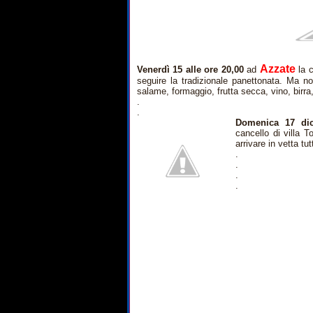
Azzate
Venerdì 15 alle ore 20,00
ad
la c
seguire la tradizionale panettonata. Ma n
salame, formaggio, frutta secca, vino, birra
.
.
Domenica 17 di
cancello di villa T
arrivare in vetta tu
.
.
.
.