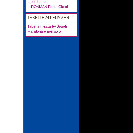
a confronto
L'IRONMAN Pietro Ciceri
TABELLE ALLENAMENTI
Tabella mezza by Basoli
Maratona e non solo