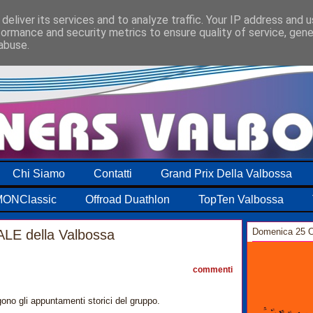
deliver its services and to analyze traffic. Your IP address and 
formance and security metrics to ensure quality of service, gen
abuse.
Chi Siamo
Contatti
Grand Prix Della Valbossa
ONClassic
Offroad Duathlon
TopTen Valbossa
Domenica 25 O
LE della Valbossa
0
commenti
ono gli appuntamenti storici del gruppo.