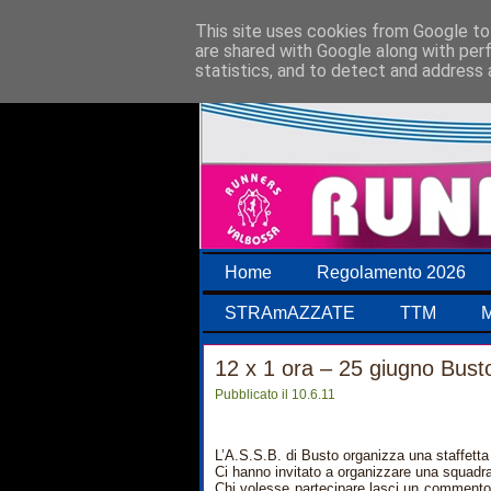
This site uses cookies from Google to 
are shared with Google along with per
statistics, and to detect and address 
Home
Regolamento 2026
STRAmAZZATE
TTM
M
12 x 1 ora – 25 giugno Busto
Pubblicato il 10.6.11
L’A.S.S.B. di Busto organizza una staffetta 
Ci hanno invitato a organizzare una squadr
Chi volesse partecipare lasci un commento 