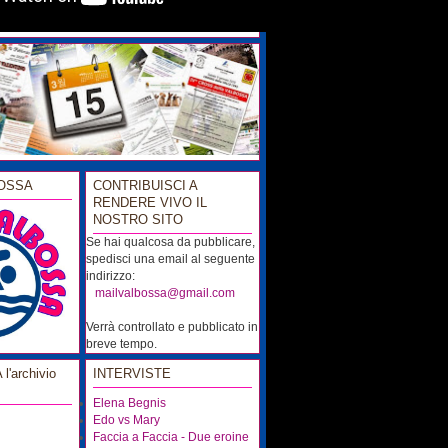
OSSA
CONTRIBUISCI A
RENDERE VIVO IL
NOSTRO SITO
Se hai qualcosa da pubblicare,
spedisci una email al seguente
indirizzo:
...
mailvalbossa@gmail.com
Verrà controllato e pubblicato in
breve tempo.
'archivio
INTERVISTE
Elena Begnis
Edo vs Mary
Faccia a Faccia - Due eroine