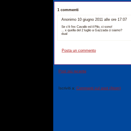
1 commenti
Anonimo 10 giugno 2011 alle ore 17:07
Se c'è l'ex Cavallo ed il Pilo, ci sono!
... x quella del 2 luglio a Gazzada ci siamo?
dual
Posta un commento
Post più recente
Iscriviti a:
Commenti sul post (Atom)