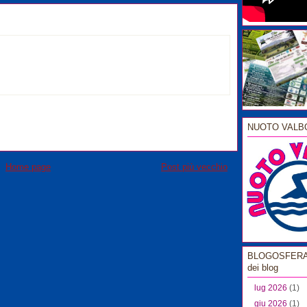
NUOTO VALB
Home page
Post più vecchio
BLOGOSFERA l
dei blog
lug 2026
(1)
giu 2026
(1)