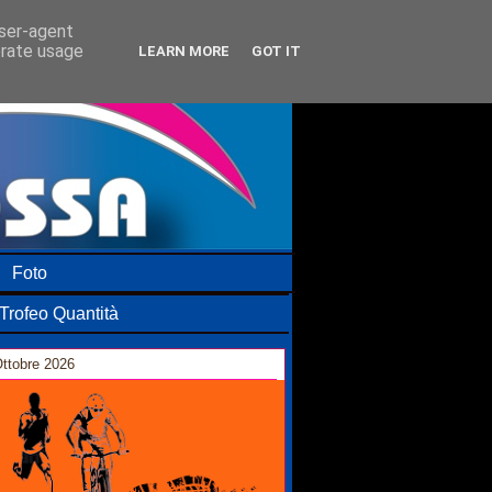
user-agent
erate usage
LEARN MORE
GOT IT
Foto
Trofeo Quantità
ttobre 2026