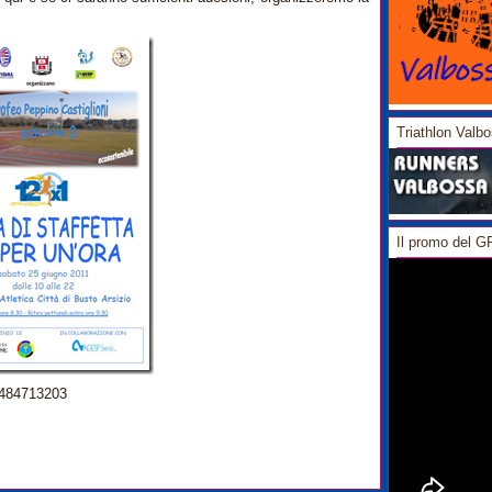
Triathlon Valb
Il promo del 
.3484713203