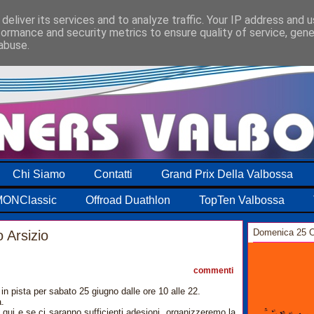
deliver its services and to analyze traffic. Your IP address and 
formance and security metrics to ensure quality of service, gen
abuse.
Chi Siamo
Contatti
Grand Prix Della Valbossa
ONClassic
Offroad Duathlon
TopTen Valbossa
Domenica 25 O
 Arsizio
1
commenti
in pista per sabato 25 giugno dalle ore 10 alle 22.
a.
qui e se ci saranno sufficienti adesioni, organizzeremo la