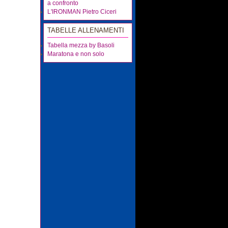
a confronto
L'IRONMAN Pietro Ciceri
TABELLE ALLENAMENTI
Tabella mezza by Basoli
Maratona e non solo