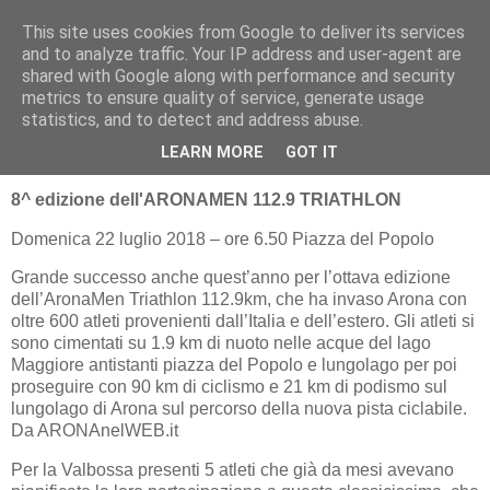
This site uses cookies from Google to deliver its services
RUNNERS VALBOSSA
and to analyze traffic. Your IP address and user-agent are
shared with Google along with performance and security
metrics to ensure quality of service, generate usage
statistics, and to detect and address abuse.
martedì 31 luglio 2018
TRIK-END VALBOSSINO 22.07.2018
LEARN MORE
GOT IT
8^ edizione dell'ARONAMEN 112.9 TRIATHLON
Domenica 22 luglio 2018 – ore 6.50 Piazza del Popolo
Grande successo anche quest’anno per l’ottava edizione
dell’AronaMen Triathlon 112.9km, che ha invaso Arona con
oltre 600 atleti provenienti dall’Italia e dell’estero. Gli atleti si
sono cimentati su 1.9 km di nuoto nelle acque del lago
Maggiore antistanti piazza del Popolo e lungolago per poi
proseguire con 90 km di ciclismo e 21 km di podismo sul
lungolago di Arona sul percorso della nuova pista ciclabile.
Da ARONAnelWEB.it
Per la Valbossa presenti 5 atleti che già da mesi avevano