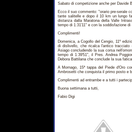
Sabato di competizione anche per Davide B
Ecco il suo commento: "orario pre-serale c
tante salitelle e dopo il 10 km un lungo f
distanza dalla Maratona della Valle Intra
tempo di 1:31'11" e con la soddisfazione di
Complimenti!
Domenica, a Cogollo del Cengio, 11º edizi
di dislivello, che ricalca l'antico tracciat
Asiago concludendo la sua corsa nell'omon
tempo di 1:39'51", il Pres. Andrea Poggio
Debora Battilana che conclude la sua fatica
A Mornago, 15ª tappa del Piede d'Oro co
Ambrosetti che conquista il primo posto e 
Complimenti ad entrambe e a tutti i partecip
Buona settimana a tutti,
Fabio Digi