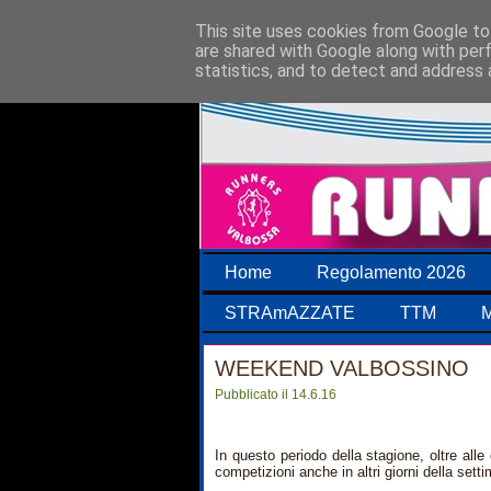
This site uses cookies from Google to 
are shared with Google along with per
statistics, and to detect and address 
Home
Regolamento 2026
STRAmAZZATE
TTM
M
WEEKEND VALBOSSINO
Pubblicato il 14.6.16
In questo periodo della stagione, oltre al
competizioni anche in altri giorni della sett