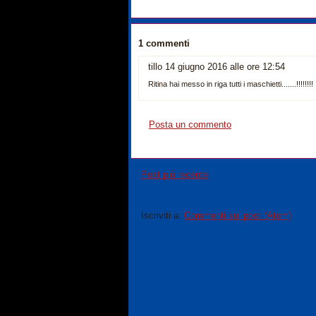
1 commenti
tillo 14 giugno 2016 alle ore 12:54
Ritina hai messo in riga tutti i maschietti.......!!!!!!!!
Posta un commento
Post più recente
Iscriviti a:
Commenti sul post (Atom)