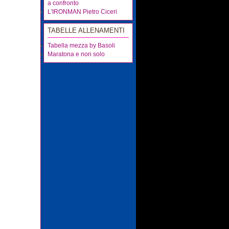
a confronto
L'IRONMAN Pietro Ciceri
TABELLE ALLENAMENTI
Tabella mezza by Basoli
Maratona e non solo