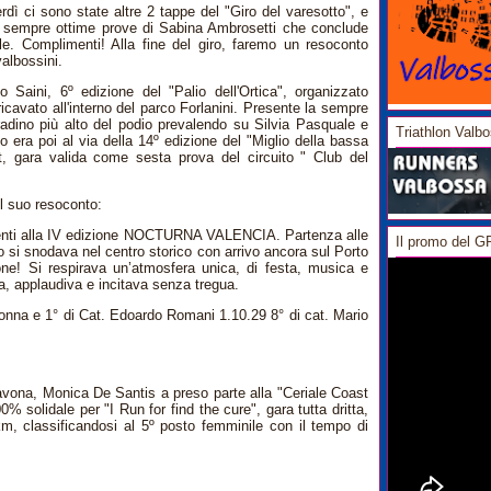
dì ci sono state altre 2 tappe del "Giro del varesotto", e
e sempre ottime prove di Sabina Ambrosetti che conclude
e. Complimenti! Alla fine del giro, faremo un resoconto
valbossini.
 Saini, 6º edizione del "Palio dell'Ortica", organizzato
icavato all'interno del parco Forlanini. Presente la sempre
adino più alto del podio prevalendo su Silvia Pasquale e
Triathlon Valb
o era poi al via della 14º edizione del "Miglio della bassa
t, gara valida come sesta prova del circuito " Club del
il suo resoconto:
senti alla IV edizione NOCTURNA VALENCIA. Partenza alle
Il promo del 
o si snodava nel centro storico con arrivo ancora sul Porto
e! Si respirava un’atmosfera unica, di festa, musica e
a, applaudiva e incitava senza tregua.
donna e 1° di Cat. Edoardo Romani 1.10.29 8° di cat. Mario
avona, Monica De Santis a preso parte alla "Ceriale Coast
 solidale per "I Run for find the cure", gara tutta dritta,
km, classificandosi al 5º posto femminile con il tempo di