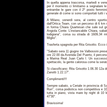
In quella appena trascorsa, martedì e vener
per il momento ci limitiamo a segnalare l
entrambe le gare con il 2º posto femminil
generale di come si sono comportati tutti i 
A Milano, venerdì sera, al centro sportivo
dall'Ortica Team, con un percorso di 6 km r
in forma Chiara Quartesan che sale sul gr
Angiola Conte. L'instancabile Chiara, sabat
lodigiana", corsa su strada di 1609,34 m
Miglio".
Trasferta spagnola per Rita Grisotto. Ecco 
"Sabato sera 11 giugno tre Valbossini pre
ore 22.00 da Avenida Del Puerto, il percors
a Marina Real Juan Carlo I. Un successon
spettacolo, la gente calorosa come la serat
Si classificano: Rita Grisotto 1.06.30 12a 
Zanotti 1.22.17".
Complimenti!!!
Sempre sabato, a Ceriale in provincia di S
Run", corsa podistica non competitiva e 100%
tutta in piano, vista mare by night di 10 
47'30".
Bravissima!