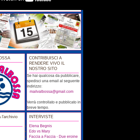
OSSA
CONTRIBUISCI A
RENDERE VIVO IL
NOSTRO SITO
Se hai qualcosa da pubblicare,
spedisci una email al seguente
indirizzo:
...
mailvalbossa@gmail.com
Verrà controllato e pubblicato in
breve tempo.
'archivio
INTERVISTE
Elena Begnis
Edo vs Mary
Faccia a Faccia - Due eroine