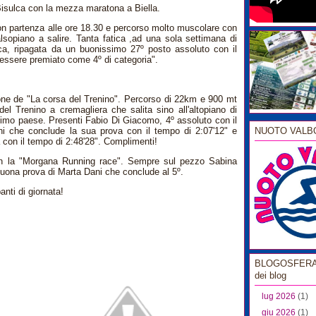
isulca con la mezza maratona a Biella.
on partenza alle ore 18.30 e percorso molto muscolare con
alsopiano a salire. Tanta fatica ,ad una sola settimana di
sca, ripagata da un buonissimo 27º posto assoluto con il
 essere premiato come 4º di categoria".
one de "La corsa del Trenino". Percorso di 22km e 900 mt
o del Trenino a cremagliera che salita sino all'altopiano di
imo paese. Presenti Fabio Di Giacomo, 4º assoluto con il
ni che conclude la sua prova con il tempo di 2:07'12" e
NUOTO VALB
 con il tempo di 2:48'28". Complimenti!
n la "Morgana Running race". Sempre sul pezzo Sabina
buona prova di Marta Dani che conclude al 5º.
anti di giornata!
BLOGOSFERA l
dei blog
lug 2026
(1)
giu 2026
(1)