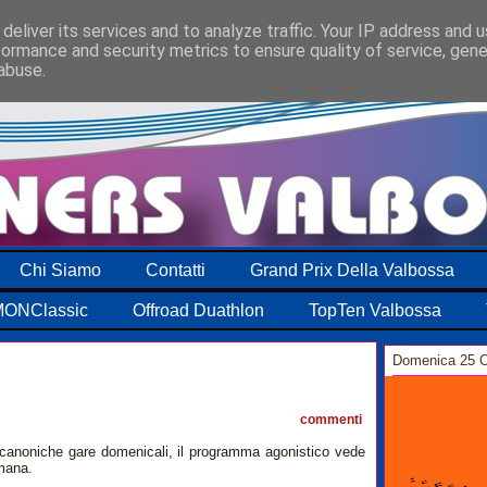
deliver its services and to analyze traffic. Your IP address and 
formance and security metrics to ensure quality of service, gen
abuse.
Chi Siamo
Contatti
Grand Prix Della Valbossa
ONClassic
Offroad Duathlon
TopTen Valbossa
Domenica 25 O
1
commenti
le canoniche gare domenicali, il programma agonistico vede
imana.