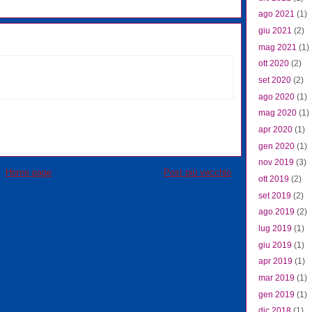
ago 2021
(1)
giu 2021
(2)
mag 2021
(1)
ott 2020
(2)
set 2020
(2)
ago 2020
(1)
mag 2020
(1)
apr 2020
(1)
gen 2020
(1)
nov 2019
(3)
Home page
Post più vecchio
ott 2019
(2)
set 2019
(2)
ago 2019
(2)
lug 2019
(1)
giu 2019
(1)
apr 2019
(1)
mar 2019
(1)
gen 2019
(1)
dic 2018
(1)