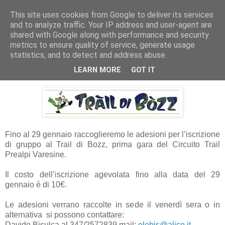
This site uses cookies from Google to deliver its services
RUNNERS VALBOSSA
and to analyze traffic. Your IP address and user-agent are
shared with Google along with performance and security
metrics to ensure quality of service, generate usage
statistics, and to detect and address abuse.
martedì 19 gennaio 2016
TRAIL DI BOZZ
LEARN MORE
GOT IT
Fino al 29 gennaio raccoglieremo le adesioni per l’iscrizione
di gruppo al Trail di Bozz, prima gara del Circuito Trail
Prealpi Varesine.
Il costo dell’iscrizione agevolata fino alla data del 29
gennaio è di 10€.
Le adesioni verrano raccolte in sede il venerdì sera o in
alternativa si possono contattare:
Davide Bisulca al 347/2572839 mail:
elebis@alice.it