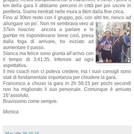
km della gara li abbiamo percorsi in città per poi uscire in
periferia. Siamo rientrati nelle mura a 6km dalla fine circa.
Fino al 30km resto con il gruppo, poi, con altri tre, riesco ad
allungare un po'.
Non mi sembrava vero al
37km riuscivo ancora a parlare e le
gambe mi rispondevano bene così, presa
dalla foga di arrivare, ho iniziato ad
aumentare il passo.
Stanca ma felice sono giunta all'arrivo con
il tempo di 3:41:35. Inferiore ad ogni
aspettativa.
Il mio coach non ci poteva credere, ma i suoi consigli sono
stati di fondamentale importanza per chiudere la gara.
Francesco a chiuso la gara in 2h 56:15 per pochi secondi
non ha migliorato il suo personale. Comunque è arrivato
16°assoluto.
Bravissimo come sempre.
Monica
Max
alle
26.10.15