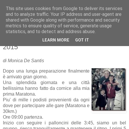
This site uses cookies from Google to deliver its services
RUNNERS VALBOSSA
and to analyze traffic. Your IP address and user-agent are
shared with Google along with performance and security
metrics to ensure quality of service, generate usage
statistics, and to detect and address abuse.
lunedì 26 ottobre 2015
MARATONA DI LUCCA 25 OTTOBRE
LEARN MORE
GOT IT
2015
di Monica De Santis
Dopo una lunga preparazione finalmente
è arrivato gran giorno.
Una splendida giornata e una città
bellissima hanno fatto da cornice alla mia
prima Maratona.
Piu' di mille i podisti provenienti da ogni
dove per partecipare alle gare (Maratona e
30km.)
Ore 09:00 partenza.
Inizio con seguire i palloncini delle 3:45, siamo un bel
gruppo, riesco tranquillamente a mantenere il ritmo. I primi 5