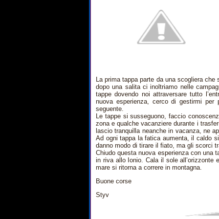
La prima tappa parte da una scogliera che s
dopo una salita ci inoltriamo nelle campag
tappe dovendo noi attraversare tutto l’en
nuova esperienza, cerco di gestirmi per po
seguente.
Le tappe si susseguono, faccio conoscenza 
zona e qualche vacanziere durante i trasfe
lascio tranquilla neanche in vacanza, ne appr
Ad ogni tappa la fatica aumenta, il caldo si 
danno modo di tirare il fiato, ma gli scorci t
Chiudo questa nuova esperienza con una tap
in riva allo Ionio. Cala il sole all’orizzon
mare si ritorna a correre in montagna.
Buone corse
Styv