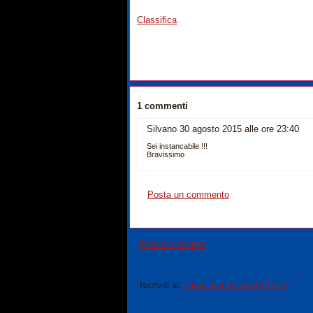
Classifica
1 commenti
Silvano 30 agosto 2015 alle ore 23:40
Sei instancabile !!!
Bravissimo
Posta un commento
Post più recente
Iscriviti a:
Commenti sul post (Atom)