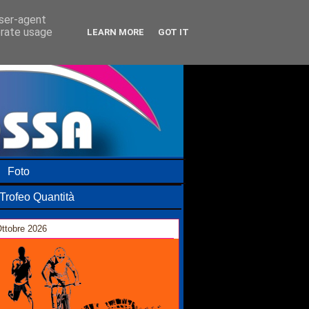
user-agent
erate usage
LEARN MORE
GOT IT
Foto
Trofeo Quantità
ttobre 2026