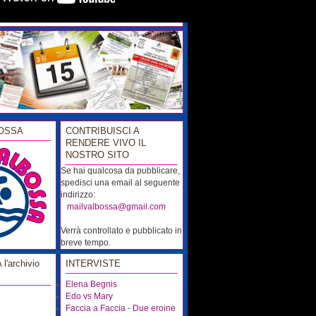
OSSA
CONTRIBUISCI A
RENDERE VIVO IL
NOSTRO SITO
Se hai qualcosa da pubblicare,
spedisci una email al seguente
indirizzo:
...
mailvalbossa@gmail.com
Verrà controllato e pubblicato in
breve tempo.
'archivio
INTERVISTE
Elena Begnis
Edo vs Mary
Faccia a Faccia - Due eroine