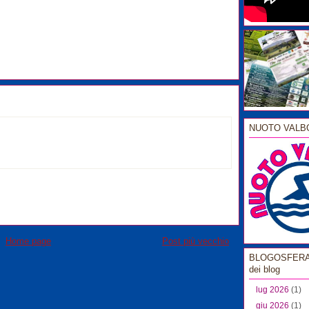
NUOTO VALB
Home page
Post più vecchio
BLOGOSFERA l
dei blog
lug 2026
(1)
giu 2026
(1)