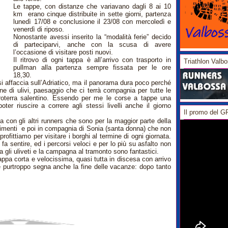
Le tappe, con distanze che variavano dagli 8 ai 10
km erano cinque distribuite in sette giorni, partenza
lunedì 17/08 e conclusione il 23/08 con mercoledì e
venerdì di riposo.
Nonostante avessi inserito la “modalità ferie” decido
di parteciparvi, anche con la scusa di avere
l’occasione di visitare posti nuovi.
Il ritrovo di ogni tappa è all’arrivo con trasporto in
Triathlon Valb
pullman alla partenza sempre fissata per le ore
18,30.
i affaccia sull’Adriatico, ma il panorama dura poco perché
ne di ulivi, paesaggio che ci terrà compagnia per tutte le
troterra salentino. Essendo per me le corse a tappe una
ter riuscire a correre agli stessi livelli anche il giorno
Il promo del 
con gli altri runners che sono per la maggior parte della
rimenti e poi in compagnia di Sonia (santa donna) che non
ofittiamo per visitare i borghi al termine di ogni giornata.
fa sentire, ed i percorsi veloci e per lo più su asfalto non
ra gli uliveti e la campagna al tramonto sono fantastici.
pa corta e velocissima, quasi tutta in discesa con arrivo
te e purtroppo segna anche la fine delle vacanze: dopo tanto