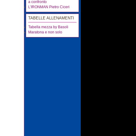
a confronto
L'IRONMAN Pietro Ciceri
TABELLE ALLENAMENTI
Tabella mezza by Basoli
Maratona e non solo