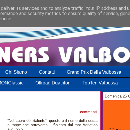
deliver its services and to analyze traffic. Your IP address and 
formance and security metrics to ensure quality of service, gen
abuse.
Chi Siamo
Contatti
Grand Prix Della Valbossa
ONClassic
Offroad Duathlon
TopTen Valbossa
Domenica 25 O
1
commenti
“Nel cuore del Salento”, questo è il nome della corsa
a tappe che attraversa il Salento dal mar Adriatico
allo Ionio.