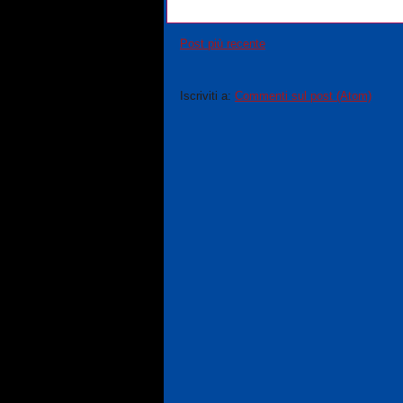
Post più recente
Iscriviti a:
Commenti sul post (Atom)