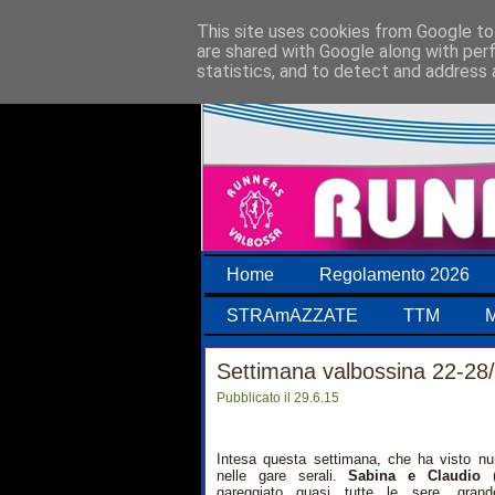
This site uses cookies from Google to 
are shared with Google along with per
statistics, and to detect and address 
Home
Regolamento 2026
STRAmAZZATE
TTM
M
Settimana valbossina 22-28
Pubblicato il 29.6.15
Intesa questa settimana, che ha visto nu
nelle gare serali.
Sabina e Claudio
(
gareggiato quasi tutte le sere, grand