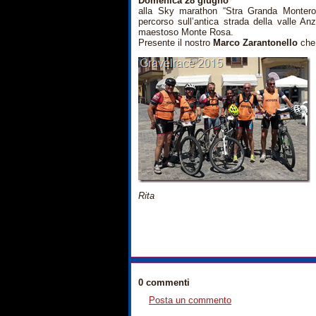
Domenica 28 giugno
alla Sky marathon “Stra Granda Monter
percorso sull’antica strada della valle An
maestoso Monte Rosa.
Presente il nostro
Marco Zarantonello
che 
Rita
0 commenti
Posta un commento