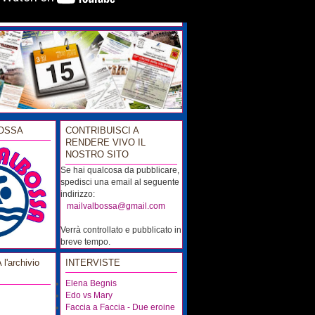
OSSA
CONTRIBUISCI A
RENDERE VIVO IL
NOSTRO SITO
Se hai qualcosa da pubblicare,
spedisci una email al seguente
indirizzo:
...
mailvalbossa@gmail.com
Verrà controllato e pubblicato in
breve tempo.
'archivio
INTERVISTE
Elena Begnis
Edo vs Mary
Faccia a Faccia - Due eroine