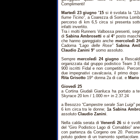
Complimenti!
Martedì 23 giugno ’15
si è svolata la
“12a
fiume Ticino”
, a Coarezza di Somma Lombar
percorso di km 6,5 circa si presenta sot
infatti invertito.
Tra i molti Runners Valbossa presenti, seg
di
Sabina Ambrosetti
e al
4°
posto maschil
che hanno gareggiato anche
mercoledì 2
Cadorna
“Lago delle Rose”
Sabina Amb
Claudio Zanini 9°
uomo assoluto.
Sempre
mercoledì 24 giugno
a Rescald
organizzata dal gruppo podistico Team 3
900 iscritti Fidal e non competitivi. Perc
due impegnativi cavalcavia, il primo dopo i
Rita Grisotto
19^ donna 2a di cat. e
Mario 
Giovedì 25
a Cortina Giudali Gianluca ha portato a te
Skyrace 20 km / 1.000 m+ in 2.37.24
a Besozzo
“Campestre serale San Luigi”
pe
6 km circa tra le donne;
1a Sabina
Ambro
assoluto
Claudio Zanini
.
Nella calda serata di
Venerdì 26
si è svol
del “Giro Podistico Lago di Comabbio” ane
con partenza da Corgeno ore 20. Percorso 
potuto godere di un tramonto spettacolare.