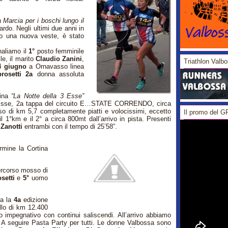
 Marcia per i boschi lungo il
do. Negli ultimi due anni in
to una nuova veste, è stato
naliamo il
1°
posto femminile
e, il marito
Claudio Zanini
,
Triathlon Valb
4 giugno
a Ornavasso linea
rosetti 2a
donna assoluta
ina
“La Notte della 3 Esse”
 Esse, 2a tappa del circuito E…STATE CORRENDO, circa
orso di km 5,7 completamente piatti e volocissimi, eccetto
Il promo del 
l 1°km e il 2° a circa 800mt dall’arrivo in pista. Presenti
Zanotti
entrambi con il tempo di 25’58”.
rmine la Cortina
rcorso mosso di
setti
e
5°
uomo
ta la
4a
edizione
llo di km 12.400
impegnativo con continui saliscendi. All’arrivo abbiamo
 A seguire Pasta Party per tutti. Le donne Valbossa sono