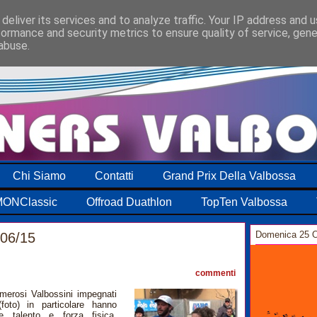
deliver its services and to analyze traffic. Your IP address and 
formance and security metrics to ensure quality of service, gen
abuse.
Chi Siamo
Contatti
Grand Prix Della Valbossa
ONClassic
Offroad Duathlon
TopTen Valbossa
Domenica 25 O
/06/15
0
commenti
merosi Valbossini impegnati
foto) in particolare hanno
e talento e forza fisica.