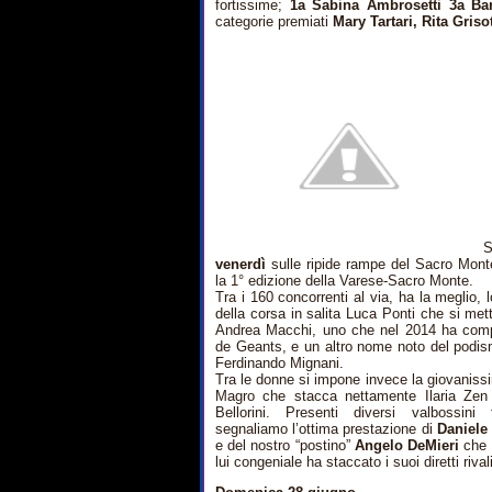
fortissime;
1a Sabina Ambrosetti 3a Bar
categorie premiati
Mary Tartari, Rita Gris
S
venerdì
sulle ripide rampe del Sacro Monte
la 1° edizione della Varese-Sacro Monte.
Tra i 160 concorrenti al via, ha la meglio, l
della corsa in salita Luca Ponti che si mett
Andrea Macchi, uno che nel 2014 ha compl
de Geants, e un altro nome noto del podi
Ferdinando Mignani.
Tra le donne si impone invece la giovanissi
Magro che stacca nettamente Ilaria Zen
Bellorini. Presenti diversi valbossini
segnaliamo l’ottima prestazione di
Daniele
e del nostro “postino”
Angelo DeMieri
che 
lui congeniale ha staccato i suoi diretti rivali