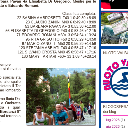
bara Pavan 4a Elisabetta Di Gregorio.
Mentre per le
otto e Edoardo Romani.
Classifica completa:
22 SABINA AMBROSETTI F40 1 0:49:39 +8:09
23 CLAUDIO ZANINI M40 6 0:49:40 +8:09
53 BARBARA PAVAN AF 3 0:53:30 +12:00
56 ELISABETTA DI GREGORIO F40 4 0:53:46 +12:15
71 EDOARDO ROMANI M60+ 3 0:54:54 +13:24
96 RITA GRISOTTO F50 2 0:56:29 +14:58
97 MARIO ZANOTTI M50 20 0:56:29 +14:59
120 STEFANIA ABBIATI F40 4 0:58:47 +17:16
121 SILVANO CROSTA M40 45 0:58:47 +17:16
NUOTO VALB
180 MARY TARTARI F60+ 33 1:09:45+28:14
empre
 si è svolta
o specialista
e alle spalle
etato il Tor
smo lombardo
ma Ilaria Dal
 e Ombretta
BLOGOSFERA l
 tra i quali
 Bordanzi 8°
dei blog
sul terreno a
lug 2026
(1)
.
giu 2026
(1)