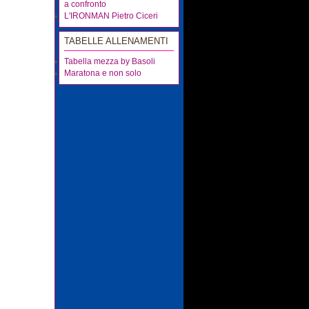
a confronto
L'IRONMAN Pietro Ciceri
TABELLE ALLENAMENTI
Tabella mezza by Basoli
Maratona e non solo