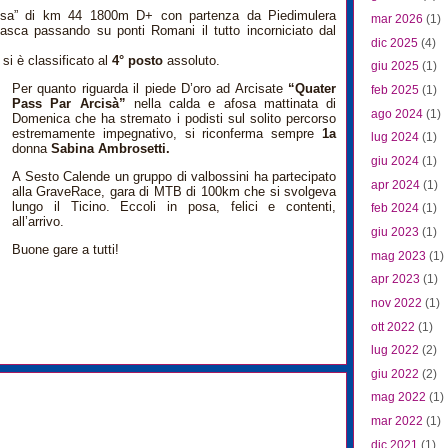
osa” di km 44 1800m D+ con partenza da Piedimulera
mar 2026
(1)
zasca passando su ponti Romani il tutto incorniciato dal
dic 2025
(4)
si è classificato al
4° posto
assoluto.
giu 2025
(1)
Per quanto riguarda il piede D’oro ad Arcisate
“Quater
feb 2025
(1)
Pass Par Arcisà”
nella calda e afosa mattinata di
ago 2024
(1)
Domenica che ha stremato i podisti sul solito percorso
estremamente impegnativo, si riconferma sempre
1a
lug 2024
(1)
donna
Sabina Ambrosetti.
giu 2024
(1)
A Sesto Calende un gruppo di valbossini ha partecipato
apr 2024
(1)
alla GraveRace, gara di MTB di 100km che si svolgeva
lungo il Ticino. Eccoli in posa, felici e contenti,
feb 2024
(1)
all’arrivo.
giu 2023
(1)
Buone gare a tutti!
mag 2023
(1)
apr 2023
(1)
nov 2022
(1)
ott 2022
(1)
lug 2022
(2)
giu 2022
(2)
mag 2022
(1)
mar 2022
(1)
dic 2021
(1)