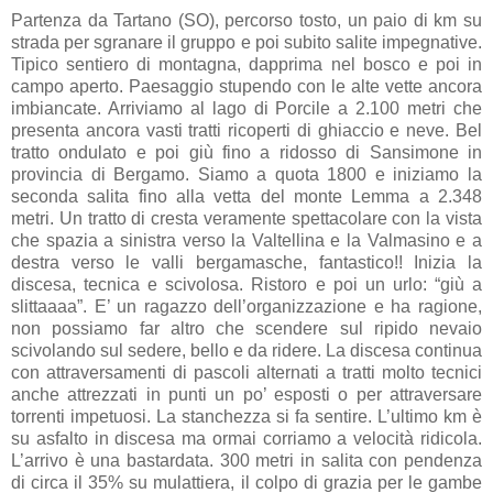
Partenza da Tartano (SO), percorso tosto, un paio di km su
strada per sgranare il gruppo e poi subito salite impegnative.
Tipico sentiero di montagna, dapprima nel bosco e poi in
campo aperto. Paesaggio stupendo con le alte vette ancora
imbiancate. Arriviamo al lago di Porcile a 2.100 metri che
presenta ancora vasti tratti ricoperti di ghiaccio e neve. Bel
tratto ondulato e poi giù fino a ridosso di Sansimone in
provincia di Bergamo. Siamo a quota 1800 e iniziamo la
seconda salita fino alla vetta del monte Lemma a 2.348
metri. Un tratto di cresta veramente spettacolare con la vista
che spazia a sinistra verso la Valtellina e la Valmasino e a
destra verso le valli bergamasche, fantastico!! Inizia la
discesa, tecnica e scivolosa. Ristoro e poi un urlo: “giù a
slittaaaa”. E’ un ragazzo dell’organizzazione e ha ragione,
non possiamo far altro che scendere sul ripido nevaio
scivolando sul sedere, bello e da ridere. La discesa continua
con attraversamenti di pascoli alternati a tratti molto tecnici
anche attrezzati in punti un po’ esposti o per attraversare
torrenti impetuosi. La stanchezza si fa sentire. L’ultimo km è
su asfalto in discesa ma ormai corriamo a velocità ridicola.
L’arrivo è una bastardata. 300 metri in salita con pendenza
di circa il 35% su mulattiera, il colpo di grazia per le gambe