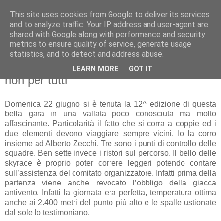
This site uses cookies from Google to deliver its services
RUNNERS VALBOSSA
and to analyze traffic. Your IP address and user-agent are
shared with Google along with performance and security
metrics to ensure quality of service, generate usage
statistics, and to detect and address abuse.
martedì 24 giugno 2014
Valtartano skyrace a coppie, una gara
LEARN MORE
GOT IT
non per tutti
Domenica 22 giugno si è tenuta la 12^ edizione di questa
bella gara in una vallata poco conosciuta ma molto
affascinante. Particolarità il fatto che si corra a coppie ed i
due elementi devono viaggiare sempre vicini. Io la corro
insieme ad Alberto Zecchi. Tre sono i punti di controllo delle
squadre. Ben sette invece i ristori sul percorso. Il bello delle
skyrace è proprio poter correre leggeri potendo contare
sull’assistenza del comitato organizzatore. Infatti prima della
partenza viene anche revocato l’obbligo della giacca
antivento. Infatti la giornata era perfetta, temperatura ottima
anche ai 2.400 metri del punto più alto e le spalle ustionate
dal sole lo testimoniano.