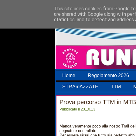
This site uses cookies from Google to 
are shared with Google along with per
statistics, and to detect and address 
Home
Regolamento 2026
STRAmAZZATE
TTM
M
Prova percorso TTM in MTB
Pubblicato il 23.10.13
Manca veramente poco alla nostro Trail dell
segnato e controllato.
Per essere sicuri che tutto sia perfetto abb