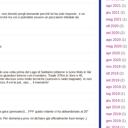
ago 2021
(1)
giu 2021
(2)
 .. non dovete porgli domande perché lui ha solo risposte.. e se
rché tra voi ci potrebbe essere un peccatore infedele da
mag 2021
(1)
ott 2020
(2)
set 2020
(2)
ago 2020
(1)
mag 2020
(1)
a.
apr 2020
(1)
gen 2020
(1)
nov 2019
(3)
o una volta prima del Lago di Sabbioni (ebbene si sono finito in Val
ott 2019
(2)
o girandoci intorno con il sentiero. Totale 37Km in 3ore e 45.
tante discese sono molto tecniche (sassoni e radici bagnate). Io non
set 2019
(2)
a. A voi la pal...ops.... il manubrio!
ago 2019
(2)
lug 2019
(1)
giu 2019
(1)
apr 2019
(1)
 gara (pensateci)....FFF guida volante ci ha abbandonato al 20°
mar 2019
(1)
i. Per domenica prox mi dichiaro giá ufficialmente fuori tempo ;)
gen 2019
(1)
dic 2018
(1)