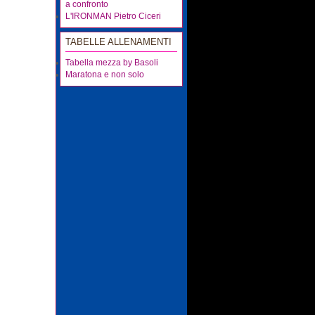
a confronto
L'IRONMAN Pietro Ciceri
TABELLE ALLENAMENTI
Tabella mezza by Basoli
Maratona e non solo