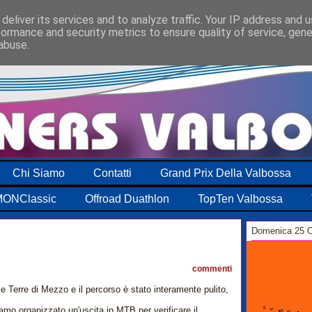
deliver its services and to analyze traffic. Your IP address and 
formance and security metrics to ensure quality of service, gen
abuse.
Chi Siamo
Contatti
Grand Prix Della Valbossa
ONClassic
Offroad Duathlon
TopTen Valbossa
Domenica 25 O
14
commenti
e Terre di Mezzo e il percorso è stato interamente pulito,
iamo organizzato un'uscita in MTB per verificare il