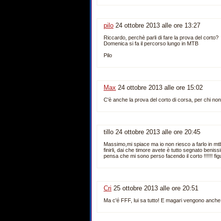
pilo
24 ottobre 2013 alle ore 13:27
Riccardo, perchè parli di fare la prova del corto?
Domenica si fa il percorso lungo in MTB
Pilo
Max
24 ottobre 2013 alle ore 15:02
C'è anche la prova del corto di corsa, per chi non 
tillo 24 ottobre 2013 alle ore 20:45
Massimo,mi spiace ma io non riesco a farlo in mt
finirli, dai che timore avete è tutto segnato benissim
pensa che mi sono perso facendo il corto !!!!!! figu
Cri
25 ottobre 2013 alle ore 20:51
Ma c'é FFF, lui sa tutto! E magari vengono anche 