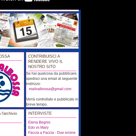
OSSA
CONTRIBUISCI A
RENDERE VIVO IL
NOSTRO SITO
Se hai qualcosa da pubblicare,
spedisci una email al seguente
indirizzo:
...
mailvalbossa@gmail.com
Verrà controllato e pubblicato in
breve tempo.
'archivio
INTERVISTE
Elena Begnis
Edo vs Mary
Faccia a Faccia - Due eroine