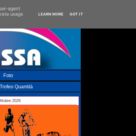
user-agent
erate usage
LEARN MORE
GOT IT
Foto
Trofeo Quantità
ttobre 2026