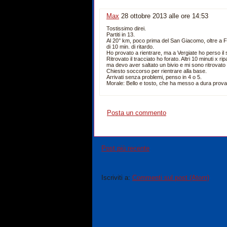
Max
28 ottobre 2013 alle ore 14:53
Tostissimo direi.
Partiti in 13.
Al 20° km, poco prima del San Giacomo, oltre a F
di 10 min. di ritardo.
Ho provato a rientrare, ma a Vergiate ho perso il 
Ritrovato il tracciato ho forato. Altri 10 minuti x ri
ma devo aver saltato un bivio e mi sono ritrovat
Chiesto soccorso per rientrare alla base.
Arrivati senza problemi, penso in 4 o 5.
Morale: Bello e tosto, che ha messo a dura prov
Posta un commento
Post più recente
Iscriviti a:
Commenti sul post (Atom)