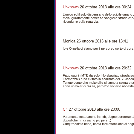
Unknown
26 ottobre 2013 alle ore 00:24
L'unico ed il solo dispensario dello scibile umano
malauguratamente dovesse sbagliare strada e' pe
ricondurre sulla retta via..
Monica 26 ottobre 2013 alle ore 13:41
Io e Ornella ci siamo per il percorso corto di cors
Unknown
26 ottobre 2013 alle ore 20:32
Fatto oggi in MTB da solo. Ho sbagliato strada sol
Formazza!) e ho evitato la scalinata del S.Giacom
Tenete conto che molte slite si fanno a spinta e 
sono un biker di razza, però l'ho sofferto abbastanz
Cri
27 ottobre 2013 alle ore 20:00
Veramente tosto anche in mtb, degno percorso da
dopodiché nn ci siamo più persi :)
Cmq tracciato bene, basta fare attenzione ai segn