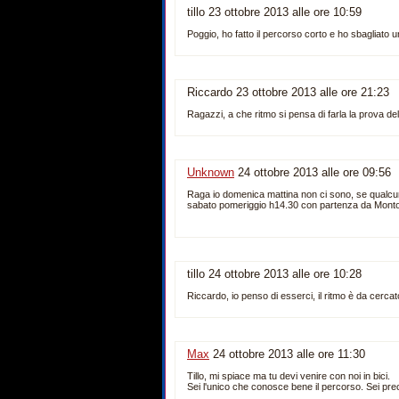
tillo 23 ottobre 2013 alle ore 10:59
Poggio, ho fatto il percorso corto e ho sbagliato u
Riccardo 23 ottobre 2013 alle ore 21:23
Ragazzi, a che ritmo si pensa di farla la prova d
Unknown
24 ottobre 2013 alle ore 09:56
Raga io domenica mattina non ci sono, se qualcun 
sabato pomeriggio h14.30 con partenza da Monto
tillo 24 ottobre 2013 alle ore 10:28
Riccardo, io penso di esserci, il ritmo è da cercato
Max
24 ottobre 2013 alle ore 11:30
Tillo, mi spiace ma tu devi venire con noi in bici.
Sei l'unico che conosce bene il percorso. Sei prec