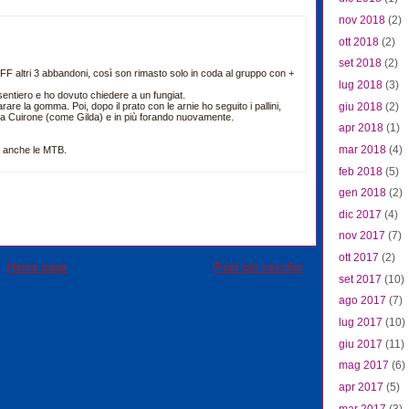
nov 2018
(2)
ott 2018
(2)
set 2018
(2)
FF altri 3 abbandoni, così son rimasto solo in coda al gruppo con +
lug 2018
(3)
sentiero e ho dovuto chiedere a un fungiat.
giu 2018
(2)
parare la gomma. Poi, dopo il prato con le arnie ho seguito i pallini,
o a Cuirone (come Gilda) e in più forando nuovamente.
apr 2018
(1)
mar 2018
(4)
a anche le MTB.
feb 2018
(5)
gen 2018
(2)
dic 2017
(4)
nov 2017
(7)
ott 2017
(2)
Home page
Post più vecchio
set 2017
(10)
ago 2017
(7)
lug 2017
(10)
giu 2017
(11)
mag 2017
(6)
apr 2017
(5)
mar 2017
(3)