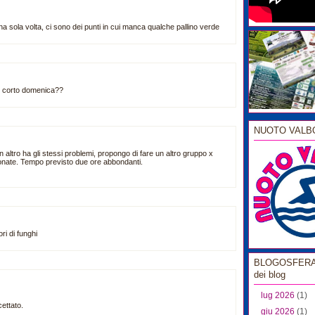
na sola volta, ci sono dei punti in cui manca qualche pallino verde
el corto domenica??
NUOTO VALB
altro ha gli stessi problemi, propongo di fare un altro gruppo x
nate. Tempo previsto due ore abbondanti.
ri di funghi
BLOGOSFERA l
dei blog
lug 2026
(1)
ettato.
giu 2026
(1)