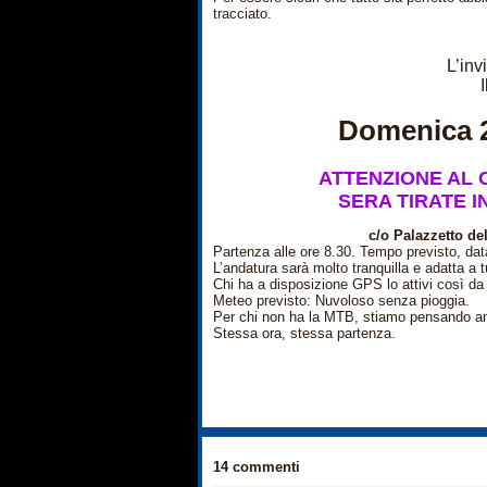
tracciato.
L’invi
I
Domenica 2
ATTENZIONE AL 
SERA TIRATE I
c/o Palazzetto del
Partenza alle ore 8.30. Tempo previsto, data 
L’andatura sarà molto tranquilla e adatta a tu
Chi ha a disposizione GPS lo attivi così d
Meteo previsto: Nuvoloso senza pioggia.
Per chi non ha la MTB, stiamo pensando anch
Stessa ora, stessa partenza.
14 commenti