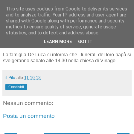
This site uses cookies from Google to deliver its services
RUNNERS VALBOSSA
and to analyze traffic. Your IP address and user-agent are
shared with Google along with performance and security
metrics to ensure quality of service, generate usage
statistics, and to detect and address abuse.
venerdì 11 ottobre 2013
FUNERALE
LEARN MORE
GOT IT
La famiglia De Luca ci informa che i funerali del loro papà si
svolgeranno sabato alle 14.30 nella chiesa di Vinago.
il Pilo
alle
11.10.13
Condividi
Nessun commento:
Posta un commento