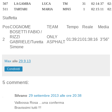
507
LA GAMBA
LUCA
TM
31
02:14:37
02
511
TARTARI
MARIA
MF65
1
02:15:11
02
Staffetta
Pos
COGNOME
TEAM
Tempo
Reale
Media
BOSETTI FABIO /
RIZZI
ONLY
2
01:39:21
01:38:16
3’56”
GABRIELE/Turetta
ASPHALT
Simone
Max
alle
29.9.13
Condividi
5 commenti:
Silvano
29 settembre 2013 alle ore 20:38
Valbossa Rosa ...una conferma
Bravissimi tutti !!!