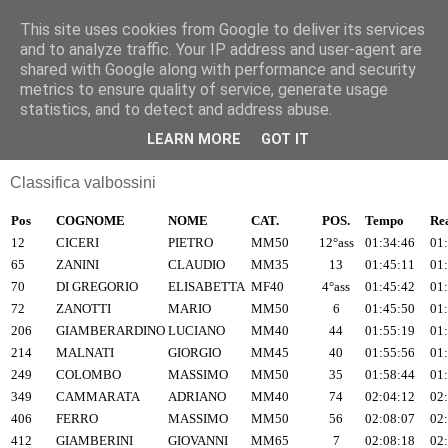
This site uses cookies from Google to deliver its services
RUNNERS VALBOSSA
and to analyze traffic. Your IP address and user-agent are
shared with Google along with performance and security
metrics to ensure quality of service, generate usage
statistics, and to detect and address abuse.
domenica 29 settembre 2013
Giro del lago di Varese 2013
LEARN MORE
GOT IT
Classifica valbossini
Pos
COGNOME
NOME
CAT.
POS.
Tempo
Re
12
CICERI
PIETRO
MM50
12°ass
01:34:46
01
65
ZANINI
CLAUDIO
MM35
13
01:45:11
01
70
DI GREGORIO
ELISABETTA
MF40
4°ass
01:45:42
01
72
ZANOTTI
MARIO
MM50
6
01:45:50
01
206
GIAMBERARDINO
LUCIANO
MM40
44
01:55:19
01
214
MALNATI
GIORGIO
MM45
40
01:55:56
01
249
COLOMBO
MASSIMO
MM50
35
01:58:44
01
349
CAMMARATA
ADRIANO
MM40
74
02:04:12
02
406
FERRO
MASSIMO
MM50
56
02:08:07
02
412
GIAMBERINI
GIOVANNI
MM65
7
02:08:18
02