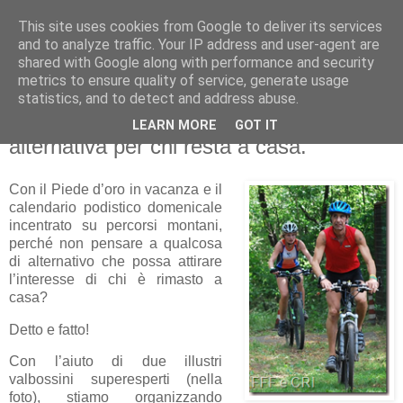
This site uses cookies from Google to deliver its services
RUNNERS VALBOSSA
and to analyze traffic. Your IP address and user-agent are
shared with Google along with performance and security
metrics to ensure quality of service, generate usage
statistics, and to detect and address abuse.
venerdì 9 agosto 2013
Agosto in mountain bike. Proposta
LEARN MORE
GOT IT
alternativa per chi resta a casa.
Con il Piede d’oro in vacanza e il
calendario podistico domenicale
incentrato su percorsi montani,
perché non pensare a qualcosa
di alternativo che possa attirare
l’interesse di chi è rimasto a
casa?
Detto e fatto!
Con l’aiuto di due illustri
valbossini superesperti (nella
foto), stiamo organizzando