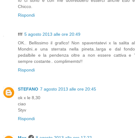
Io ci sono e con me dovrebbero esserci anche Edo e
Chicco.
Rispondi
fff
5 agosto 2013 alle ore 20:49
OK.. Bellissimo il grafico! Non spaventatevi x la salita al
Mondni..e una sterrata nella pineta..larga e dal fondo
pedalbile e la pendenza oltre a non essere cattiva e '
sempre costante.. complimemts!!
Rispondi
STEFANO
7 agosto 2013 alle ore 20:45
ok x le 8,30
ciao
Styv
Rispondi
Max
8 agosto 2013 alle ore 17:22