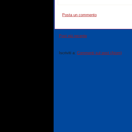
Posta un commento
Post più recente
Iscriviti a:
Commenti sul post (Atom)