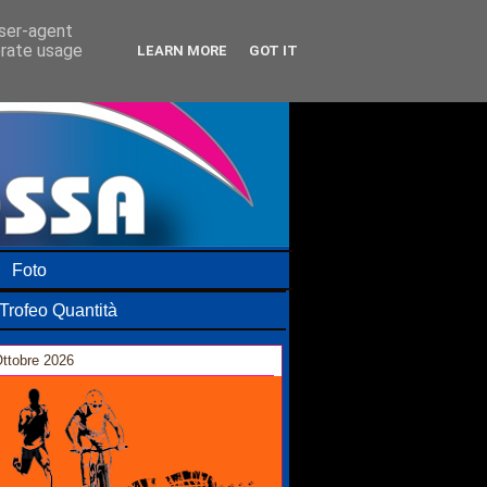
user-agent
erate usage
LEARN MORE
GOT IT
Foto
Trofeo Quantità
ttobre 2026