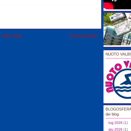
Home page
Post più vecchio
NUOTO VALB
BLOGOSFERA l
dei blog
lug 2026
(1)
giu 2026
(1)