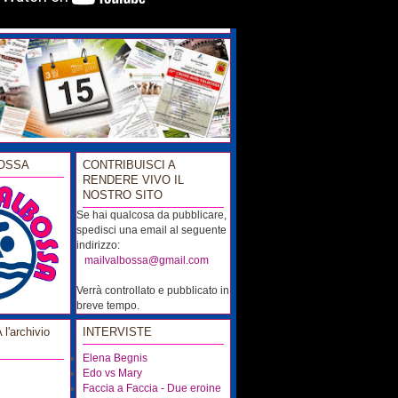
OSSA
CONTRIBUISCI A
RENDERE VIVO IL
NOSTRO SITO
Se hai qualcosa da pubblicare,
spedisci una email al seguente
indirizzo:
...
mailvalbossa@gmail.com
Verrà controllato e pubblicato in
breve tempo.
'archivio
INTERVISTE
Elena Begnis
Edo vs Mary
Faccia a Faccia - Due eroine