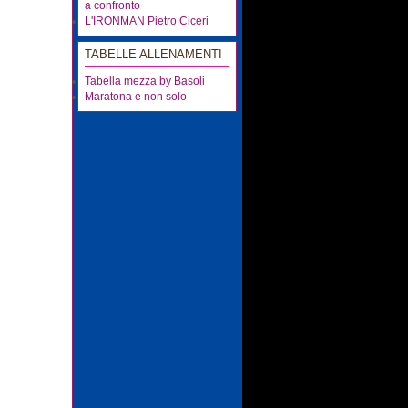
a confronto
L'IRONMAN Pietro Ciceri
TABELLE ALLENAMENTI
Tabella mezza by Basoli
Maratona e non solo