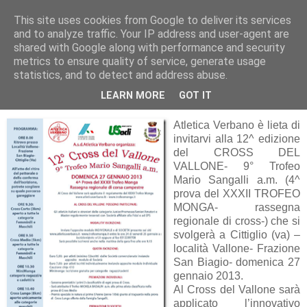
This site uses cookies from Google to deliver its services
RUNNERS VALBOSSA
and to analyze traffic. Your IP address and user-agent are
shared with Google along with performance and security
metrics to ensure quality of service, generate usage
statistics, and to detect and address abuse.
giovedì 17 gennaio 2013
CROSS DEL VALLONE
LEARN MORE
GOT IT
Atletica Verbano è lieta di
invitarvi alla 12^ edizione
del CROSS DEL
VALLONE- 9° Trofeo
Mario Sangalli a.m. (4^
prova del XXXII TROFEO
MONGA- rassegna
regionale di cross-) che si
svolgerà a Cittiglio (va) –
località Vallone- Frazione
San Biagio- domenica 27
gennaio 2013.
Al Cross del Vallone sarà
applicato l’innovativo