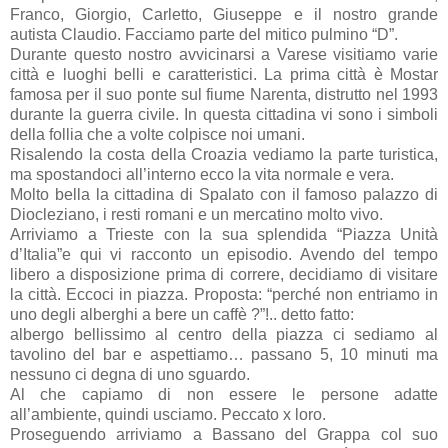
Franco, Giorgio, Carletto, Giuseppe e il nostro grande
autista Claudio. Facciamo parte del mitico pulmino “D”.
Durante questo nostro avvicinarsi a Varese visitiamo varie
città e luoghi belli e caratteristici. La prima città è Mostar
famosa per il suo ponte sul fiume Narenta, distrutto nel 1993
durante la guerra civile. In questa cittadina vi sono i simboli
della follia che a volte colpisce noi umani.
Risalendo la costa della Croazia vediamo la parte turistica,
ma spostandoci all’interno ecco la vita normale e vera.
Molto bella la cittadina di Spalato con il famoso palazzo di
Diocleziano, i resti romani e un mercatino molto vivo.
Arriviamo a Trieste con la sua splendida “Piazza Unità
d’Italia”e qui vi racconto un episodio. Avendo del tempo
libero a disposizione prima di correre, decidiamo di visitare
la città. Eccoci in piazza. Proposta: “perché non entriamo in
uno degli alberghi a bere un caffè ?”!.. detto fatto:
albergo bellissimo al centro della piazza ci sediamo al
tavolino del bar e aspettiamo… passano 5, 10 minuti ma
nessuno ci degna di uno sguardo.
Al che capiamo di non essere le persone adatte
all’ambiente, quindi usciamo. Peccato x loro.
Proseguendo arriviamo a Bassano del Grappa col suo