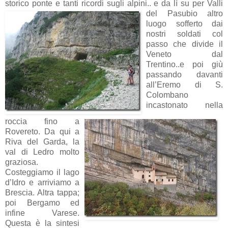
storico ponte e tanti ricordi sugli alpini.. e da lì su per Valli
del Pasubio
altro
luogo sofferto dai
nostri soldati col
passo che divide il
Veneto dal
Trentino..e poi giù
passando davanti
all’Eremo di S.
Colombano
incastonato nella
roccia fino a
Rovereto. Da qui a
Riva del Garda, la
val di Ledro molto
graziosa.
Costeggiamo il lago
d’Idro e arriviamo a
Brescia. Altra tappa;
poi Bergamo ed
infine Varese.
Questa è la sintesi