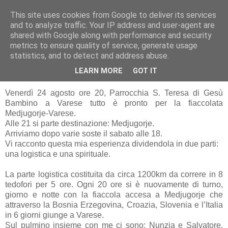
This site uses cookies from Google to deliver its services
RUNNERS VALBOSSA
and to analyze traffic. Your IP address and user-agent are
shared with Google along with performance and security
metrics to ensure quality of service, generate usage
statistics, and to detect and address abuse.
mercoledì 12 settembre 2012
Fiaccolata Medjugorje-Varese
LEARN MORE
GOT IT
Venerdì 24 agosto ore 20, Parrocchia S. Teresa di Gesù
Bambino a Varese tutto è pronto per la fiaccolata
Medjugorje-Varese.
Alle 21 si parte destinazione: Medjugorje.
Arriviamo dopo varie soste il sabato alle 18.
Vi racconto questa mia esperienza dividendola in due parti:
una logistica e una spirituale.
La parte logistica costituita da circa 1200km da correre in 8
tedofori per 5 ore. Ogni 20 ore si è nuovamente di turno,
giorno e notte con la fiaccola accesa a Medjugorje che
attraverso la Bosnia Erzegovina, Croazia, Slovenia e l’Italia
in 6 giorni giunge a Varese.
Sul pulmino insieme con me ci sono: Nunzia e Salvatore,