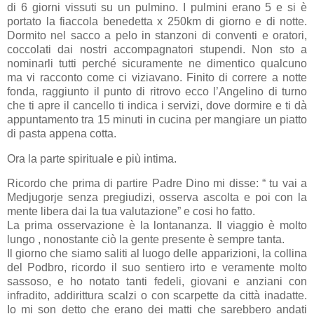
di 6 giorni vissuti su un pulmino. I pulmini erano 5 e si è
portato la fiaccola benedetta x 250km di giorno e di notte.
Dormito nel sacco a pelo in stanzoni di conventi e oratori,
coccolati dai nostri accompagnatori stupendi. Non sto a
nominarli tutti perché sicuramente ne dimentico qualcuno
ma vi racconto come ci viziavano. Finito di correre a notte
fonda, raggiunto il punto di ritrovo ecco l’Angelino di turno
che ti apre il cancello ti indica i servizi, dove dormire e ti dà
appuntamento tra 15 minuti in cucina per mangiare un piatto
di pasta appena cotta.
Ora la parte spirituale e più intima.
Ricordo che prima di partire Padre Dino mi disse: “ tu vai a
Medjugorje senza pregiudizi, osserva ascolta e poi con la
mente libera dai la tua valutazione” e cosi ho fatto.
La prima osservazione è la lontananza. Il viaggio è molto
lungo , nonostante ciò la gente presente è sempre tanta.
Il giorno che siamo saliti al luogo delle apparizioni, la collina
del Podbro, ricordo il suo sentiero irto e veramente molto
sassoso, e ho notato tanti fedeli, giovani e anziani con
infradito, addirittura scalzi o con scarpette da città inadatte.
Io mi son detto che erano dei matti che sarebbero andati