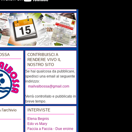
OSSA
CONTRIBUISCI A
RENDERE VIVO IL
NOSTRO SITO
Se hai qualcosa da pubblicare,
spedisci una email al seguente
indirizzo:
...
mailvalbossa@gmail.com
Verrà controllato e pubblicato in
breve tempo.
'archivio
INTERVISTE
Elena Begnis
Edo vs Mary
Faccia a Faccia - Due eroine