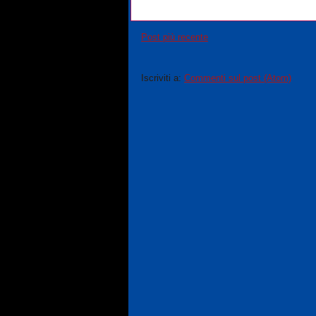
Post più recente
Iscriviti a:
Commenti sul post (Atom)