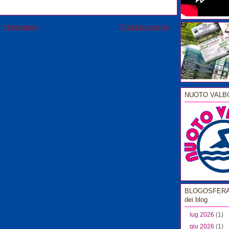
Home page
Post più vecchio
NUOTO VALB
BLOGOSFERA l
dei blog
lug 2026
(1)
giu 2026
(1)