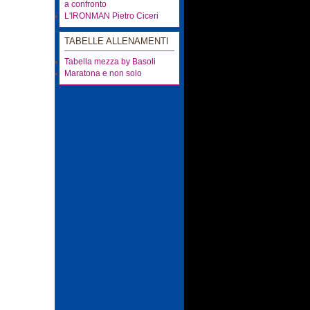
a confronto
L'IRONMAN Pietro Ciceri
TABELLE ALLENAMENTI
Tabella mezza by Basoli
Maratona e non solo