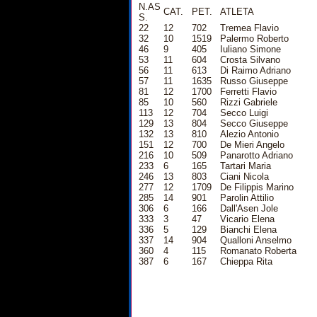
N.AS
CAT.
PET.
ATLETA
S.
22
12
702
Tremea Flavio
32
10
1519
Palermo Roberto
46
9
405
Iuliano Simone
53
11
604
Crosta Silvano
56
11
613
Di Raimo Adriano
57
11
1635
Russo Giuseppe
81
12
1700
Ferretti Flavio
85
10
560
Rizzi Gabriele
113
12
704
Secco Luigi
129
13
804
Secco Giuseppe
132
13
810
Alezio Antonio
151
12
700
De Mieri Angelo
216
10
509
Panarotto Adriano
233
6
165
Tartari Maria
246
13
803
Ciani Nicola
277
12
1709
De Filippis Marino
285
14
901
Parolin Attilio
306
6
166
Dall'Asen Jole
333
3
47
Vicario Elena
336
5
129
Bianchi Elena
337
14
904
Qualloni Anselmo
360
4
115
Romanato Roberta
387
6
167
Chieppa Rita