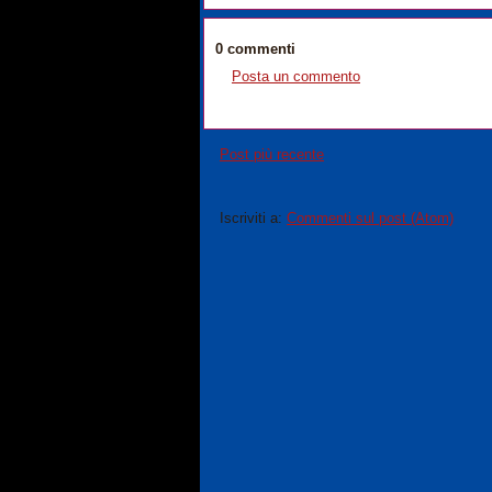
0 commenti
Posta un commento
Post più recente
Iscriviti a:
Commenti sul post (Atom)