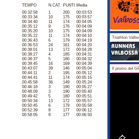
TEMPO
N.CAT.
PUNTI
Media
00:32:58
1
200
00:03:53
00:33:34
10
175
00:03:57
00:34:40
11
174
00:04:05
00:35:12
9
176
00:04:09
00:35:20
10
175
00:04:09
00:35:22
11
174
00:04:10
Triathlon Valb
00:36:43
6
179
00:04:19
00:36:53
24
161
00:04:20
00:38:01
13
172
00:04:28
00:38:27
4
185
00:04:31
00:38:37
5
180
00:04:32
00:39:45
16
169
00:04:39
00:43:07
39
146
00:05:04
Il promo del 
00:44:11
2
195
00:05:12
00:44:41
11
174
00:05:15
00:45:58
36
149
00:05:24
00:46:18
3
190
00:05:27
00:48:09
3
190
00:05:40
00:49:42
5
180
00:05:51
00:50:34
13
172
00:05:57
00:50:45
6
179
00:05:58
00:52:39
8
177
00:06:12
00:58:05
8
177
00:06:50