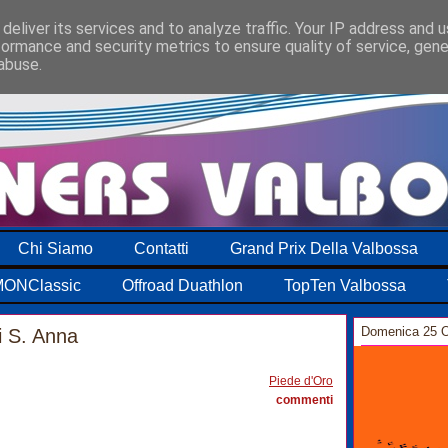
deliver its services and to analyze traffic. Your IP address and 
formance and security metrics to ensure quality of service, gen
abuse.
Chi Siamo
Contatti
Grand Prix Della Valbossa
ONClassic
Offroad Duathlon
TopTen Valbossa
Domenica 25 O
i S. Anna
0
Piede d'Oro
commenti