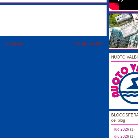
Home page
Post più vecchio
NUOTO VALB
BLOGOSFERA l
dei blog
lug 2026
(1)
giu 2026
(1)