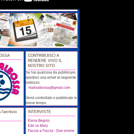
OSSA
CONTRIBUISCI A
RENDERE VIVO IL
NOSTRO SITO
Se hai qualcosa da pubblicare,
spedisci una email al seguente
indirizzo:
...
mailvalbossa@gmail.com
Verrà controllato e pubblicato in
breve tempo.
'archivio
INTERVISTE
Elena Begnis
Edo vs Mary
Faccia a Faccia - Due eroine