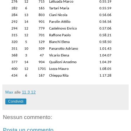
276
12
715
Lattuada Marco
0.55.19
282
6
165
Tartari Maria
0.55.59
284
13
803
Ciani Nicola
0.56.06
292
14
901
Parolin Attilio
0.56.56
294
12
779
Castelnovo Enrico
0.57.06
315
12
701
Raffone Paolo
0.58.21
320
5
129
Bianchi Elena
0.58.50
351
10
509
Panarotto Adriano
1.01.43
368
3
47
Vicario Elena
1.04.07
377
14
904
Qualloni Anselmo
1.04.39
400
12
1701
Lozza Mauro
1.08.05
434
6
167
Chieppa Rita
1.17.28
Max
alle
11.3.12
Condividi
Nessun commento:
Posta un commento