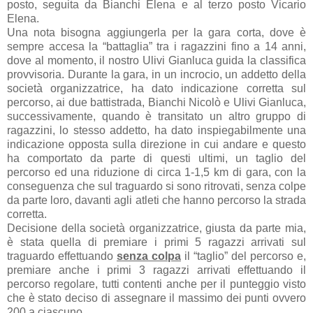
posto, seguita da Bianchi Elena e al terzo posto Vicario
Elena.
Una nota bisogna aggiungerla per la gara corta, dove è
sempre accesa la “battaglia” tra i ragazzini fino a 14 anni,
dove al momento, il nostro Ulivi Gianluca guida la classifica
provvisoria. Durante la gara, in un incrocio, un addetto della
società organizzatrice, ha dato indicazione corretta sul
percorso, ai due battistrada, Bianchi Nicolò e Ulivi Gianluca,
successivamente, quando è transitato un altro gruppo di
ragazzini, lo stesso addetto, ha dato inspiegabilmente una
indicazione opposta sulla direzione in cui andare e questo
ha comportato da parte di questi ultimi, un taglio del
percorso ed una riduzione di circa 1-1,5 km di gara, con la
conseguenza che sul traguardo si sono ritrovati, senza colpe
da parte loro, davanti agli atleti che hanno percorso la strada
corretta.
Decisione della società organizzatrice, giusta da parte mia,
è stata quella di premiare i primi 5 ragazzi arrivati sul
traguardo effettuando
senza colpa
il “taglio” del percorso e,
premiare anche i primi 3 ragazzi arrivati effettuando il
percorso regolare, tutti contenti anche per il punteggio visto
che è stato deciso di assegnare il massimo dei punti ovvero
200 a ciascuno.