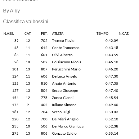
By Alby
Classifica valbossini
N.ASS.
CAT.
PET.
ATLETA
TEMPO
N.CAT.
39
12
702
Tremea Flavio
0.42.09
48
11
612
Conte Francesco
0.43.18
63
11
601
Ulivi Alberto
0.43.59
98
10
502
Colaiacovo Nicola
0.46.10
101
13
807
Perucchini Mario
0.46.20
124
11
606
De Luca Angelo
0.47.30
125
13
810
Alezio Antonio
0.47.35
127
13
804
Secco Giuseppe
0.47.40
154
12
778
Zonca Gianni
0.48.54
175
9
405
Iuliano Simone
0.49.40
181
12
704
Secco Luigi
0.50.03
220
12
700
De Mieri Angelo
0.52.10
233
10
506
De Marco Gianluca
0.52.38
275
13
806
Gonzato Egidio
0.55.14