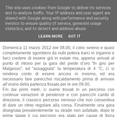
This site uses cookies from Google to deliver its services
RUNNERS VALBOSSA
and to analyze traffic. Your IP address and user-agent are
shared with Google along with performance and security
metrics to ensure quality of service, generate usage
statistics, and to detect and address abuse.
domenica 11 marzo 2012
Malgesso - 11/03 - In giro per Malgesso
LEARN MORE
GOT IT
Domenica 11 marzo 2012 ore 08.00, il cielo sereno e quasi
completamente sgombero da nubi poteva trarci in inganno e
farci credere di essere già in estate ma, appena arrivati al
punto di ritrovo per la gara del piede d’oro “In giro per
Malgesso”, ed “assaggiata” la temperatura di 4 °C, ci si
rendeva conto di essere ancora in inverno, ed era
necessario fare parecchio riscaldamento prima di arrivare
all’orario della partenza fissato per le ore 09.00.
Fin dai primi metri, ci siamo trovati in un percorso con
continue variazioni di pendenze e con parecchi cambi di
direzione, il classico percorso nervoso che non consentiva
di dare un ritmo regolare alla corsa. Finalmente una gara
disegnata prevalentemente su strade non asfaltate, dopo le
prime tappe il cui percorso era stato per cause di forza