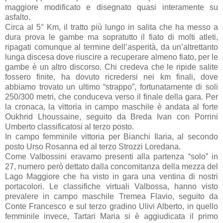
maggiore modificato e disegnato quasi interamente su
asfalto.
Circa al 5° Km, il tratto più lungo in salita che ha messo a
dura prova le gambe ma sopratutto il fiato di molti atleti,
ripagati comunque al termine dell’asperità, da un’altrettanto
lunga discesa dove riuscire a recuperare almeno fiato, per le
gambe è un altro discorso. Chi credeva che le ripide salite
fossero finite, ha dovuto ricredersi nei km finali, dove
abbiamo trovato un ultimo “strappo”, fortunatamente di soli
250/300 metri, che conduceva verso il finale della gara. Per
la cronaca, la vittoria in campo maschile è andata al forte
Oukhrid Lhoussaine, seguito da Breda Ivan con Porrini
Umberto classificatosi al terzo posto.
In campo femminile vittoria per Bianchi Ilaria, al secondo
posto Urso Rosanna ed al terzo Strozzi Loredana.
Come Valbossini eravamo presenti alla partenza “solo” in
27, numero però dettato dalla concomitanza della mezza del
Lago Maggiore che ha visto in gara una ventina di nostri
portacolori. Le classifiche virtuali Valbossa, hanno visto
prevalere in campo maschile Tremea Flavio, seguito da
Conte Francesco e sul terzo gradino Ulivi Alberto, in quello
femminile invece, Tartari Maria si è aggiudicata il primo