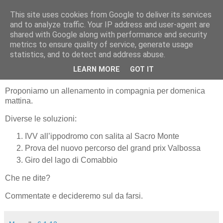
This site uses cookies from Google to deliver its services
RUNNERS VALBOSSA
and to analyze traffic. Your IP address and user-agent are
shared with Google along with performance and security
metrics to ensure quality of service, generate usage
statistics, and to detect and address abuse.
venerdì 6 gennaio 2012
Che facciamo domenica?
LEARN MORE
GOT IT
Proponiamo un allenamento in compagnia per domenica
mattina.
Diverse le soluzioni:
IVV all’ippodromo con salita al Sacro Monte
Prova del nuovo percorso del grand prix Valbossa
Giro del lago di Comabbio
Che ne dite?
Commentate e decideremo sul da farsi.