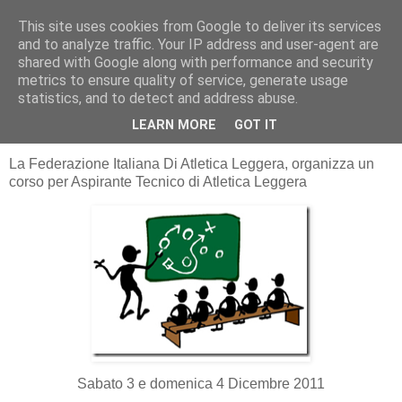
This site uses cookies from Google to deliver its services
RUNNERS VALBOSSA
and to analyze traffic. Your IP address and user-agent are
shared with Google along with performance and security
metrics to ensure quality of service, generate usage
statistics, and to detect and address abuse.
venerdì 28 ottobre 2011
CORSO ISTRUTTORE FIDAL
LEARN MORE
GOT IT
La Federazione Italiana Di Atletica Leggera, organizza un
corso per Aspirante Tecnico di Atletica Leggera
Sabato 3 e domenica 4 Dicembre 2011