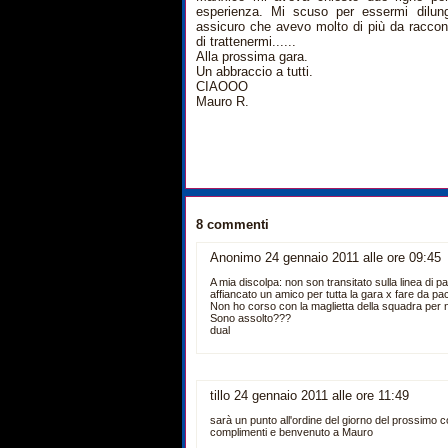
esperienza. Mi scuso per essermi dilun
assicuro che avevo molto di più da raccon
di trattenermi......
Alla prossima gara.
Un abbraccio a tutti.
CIAOOO
Mauro R.
8 commenti
Anonimo 24 gennaio 2011 alle ore 09:45
A mia discolpa: non son transitato sulla linea di pa
affiancato un amico per tutta la gara x fare da p
Non ho corso con la maglietta della squadra per 
Sono assolto???
dual
tillo 24 gennaio 2011 alle ore 11:49
sarà un punto all'ordine del giorno del prossimo c
complimenti e benvenuto a Mauro