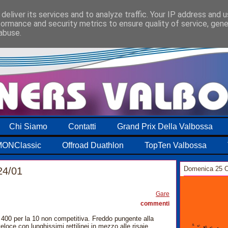
deliver its services and to analyze traffic. Your IP address and 
formance and security metrics to ensure quality of service, gen
abuse.
Chi Siamo
Contatti
Grand Prix Della Valbossa
ONClassic
Offroad Duathlon
TopTen Valbossa
Domenica 25 O
24/01
8
Gare
commenti
e 400 per la 10 non competitiva. Freddo pungente alla
loce con lunghissimi rettilinei in mezzo alle risaie