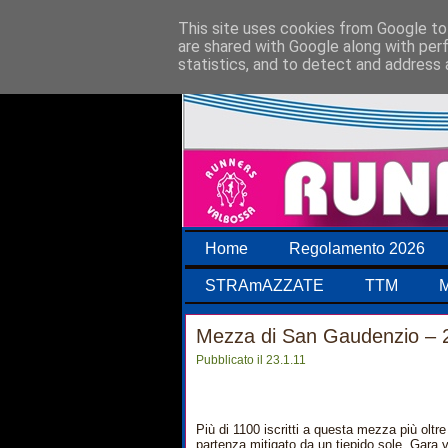
This site uses cookies from Google to 
are shared with Google along with per
statistics, and to detect and address 
Home
Regolamento 2026
STRAmAZZATE
TTM
M
Mezza di San Gaudenzio – 
Pubblicato il 23.1.11
Più di 1100 iscritti a questa mezza più oltr
partenza mitigato da un tiepido sole. Gara ve