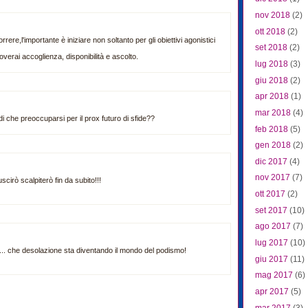
nov 2018
(2)
ott 2018
(2)
ere,l'importante è iniziare non soltanto per gli obiettivi agonistici
set 2018
(2)
overai accoglienza, disponibilità e ascolto.
lug 2018
(3)
giu 2018
(2)
apr 2018
(1)
mar 2018
(4)
 di che preoccuparsi per il prox futuro di sfide??
feb 2018
(5)
gen 2018
(2)
dic 2017
(4)
nov 2017
(7)
irò scalpiterò fin da subito!!!
ott 2017
(2)
set 2017
(10)
ago 2017
(7)
lug 2017
(10)
... che desolazione sta diventando il mondo del podismo!
giu 2017
(11)
mag 2017
(6)
apr 2017
(5)
mar 2017
(3)