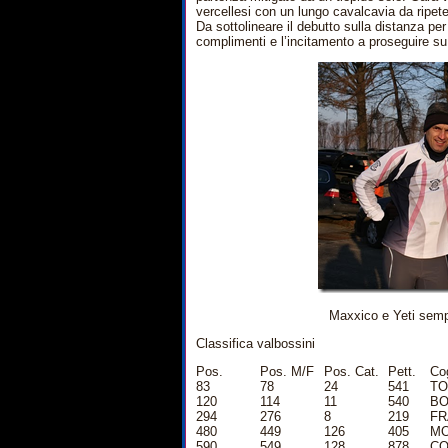
vercellesi con un lungo cavalcavia da ripeter
Da sottolineare il debutto sulla distanza pe
complimenti e l’incitamento a proseguire su
Maxxico e Yeti sempr
Classifica valbossini
Pos.
Pos. M/F
Pos. Cat.
Pett.
Co
83
78
24
541
TO
120
114
11
540
BO
294
276
8
219
FR
480
449
126
405
MO
590
549
128
878
CO