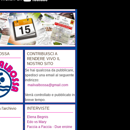
OSSA
CONTRIBUISCI A
RENDERE VIVO IL
NOSTRO SITO
Se hai qualcosa da pubblicare,
spedisci una email al seguente
indirizzo:
...
mailvalbossa@gmail.com
Verrà controllato e pubblicato in
breve tempo.
'archivio
INTERVISTE
Elena Begnis
Edo vs Mary
Faccia a Faccia - Due eroine