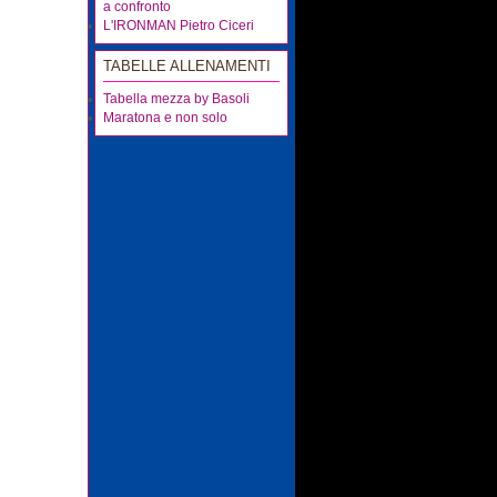
a confronto
L'IRONMAN Pietro Ciceri
TABELLE ALLENAMENTI
Tabella mezza by Basoli
Maratona e non solo