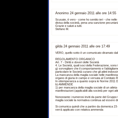
Anonimo 24 gennaio 2011 alle ore 14:55
Scusate, è vero - come ho sentito ieri - che nell
divisa della società, pena una sanzione pecuniari
Grazie e saluti a tutti.
Stefano M.
gilda 24 gennaio 2011 alle ore 17:49
VERO, quello sotto è un comunicato diramato dal
REGOLAMENTO ORGANICO
Art. 7 - Diritti e doveri delle Società
4. Le Società, quali soci della Federazione, sono 
g) sorvegliare che il comportamento e l’abbigliamen
particolare le Società curano che gli atleti indossi
La mancanza della maglia sociale nelle manifesta
organo di giuria in campo e versata al Comitato R
In ottemperanza a quanto sopra le Norme 2011 Diri
b) AMMENDE
1) per mancanza della maglia sociale di un atleta d
manifestazioni (applicabili alla società per ogni at
Nonostante i numerosi inviti da parte del Gruppo G
maglia sociale la normativa continua ad essere di
Si comunica quindi che a partire da domenica 23
verrà applicato con relativa ammenda