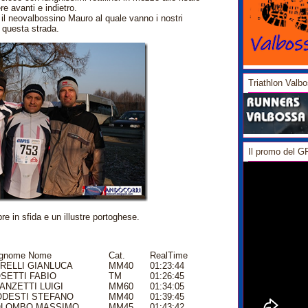
e avanti e indietro.
r il neovalbossino Mauro al quale vanno i nostri
 questa strada.
Triathlon Valb
Il promo del 
e in sfida e un illustre portoghese.
gnome Nome
Cat.
RealTime
RELLI GIANLUCA
MM40
01:23:44
SETTI FABIO
TM
01:26:45
ANZETTI LUIGI
MM60
01:34:05
DESTI STEFANO
MM40
01:39:45
LOMBO MASSIMO
MM45
01:43:42