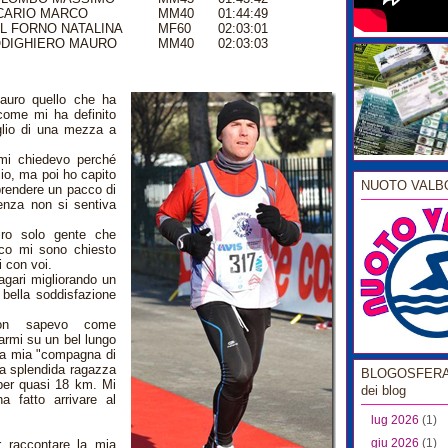
CARIO MARCO
MM40
01:44:49
L FORNO NATALINA
MF60
02:03:01
DIGHIERO MAURO
MM40
02:03:03
Mauro quello che ha
come mi ha definito
glio di una mezza a
mi chiedevo perché
cio, ma poi ho capito
NUOTO VALB
prendere un pacco di
enza non si sentiva
iro solo gente che
nco mi sono chiesto
i con voi.
agari migliorando un
bella soddisfazione
 non sapevo come
narmi su un bel lungo
lla mia "compagna di
a splendida ragazza
BLOGOSFERA l
per quasi 18 km. Mi
dei blog
a fatto arrivare al
lug 2026
(1)
giu 2026
(1)
 raccontare la mia