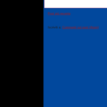
Post più recente
Iscriviti a:
Commenti sul post (Atom)