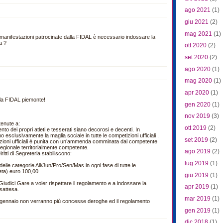
ago 2021
(1)
giu 2021
(2)
mag 2021
(1)
e manifestazioni patrocinate dalla FIDAL è necessario indossare la
a ?
ott 2020
(2)
set 2020
(2)
ago 2020
(1)
mag 2020
(1)
apr 2020
(1)
la FIDAL piemonte!
gen 2020
(1)
nov 2019
(3)
tenute a:
ott 2019
(2)
to dei propri atleti e tesserati siano decorosi e decenti. In
no esclusivamente la maglia sociale in tutte le competizioni ufficiali .
set 2019
(2)
zioni ufficiali è punita con un’ammenda comminata dal competente
egionale territorialmente competente.
ago 2019
(2)
tti di Segreteria stabiliscono:
lug 2019
(1)
elle categorie All/Jun/Pro/Sen/Mas in ogni fase di tutte le
leta) euro 100,00
giu 2019
(1)
iudici Gare a voler rispettare il regolamento e a indossare la
apr 2019
(1)
sattesa.
mar 2019
(1)
 gennaio non verranno più concesse deroghe ed il regolamento
gen 2019
(1)
dic 2018
(1)