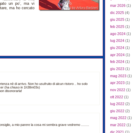
gato un po’, ma vi
mar 2026
(1)
tare, ma ho cercato
dic 2025
(4)
giu 2025
(1)
feb 2025
(1)
ago 2024
(1)
lug 2024
(1)
giu 2024
(1)
apr 2024
(1)
feb 2024
(1)
giu 2023
(1)
mag 2023
(1)
apr 2023
(1)
rtenza nè di arrivo. Non ho usufruito di alcun ristoro .. ho solo
acer (ha chiuso in 1h38m03s)
nov 2022
(1)
non disonorarla!
ott 2022
(1)
lug 2022
(2)
giu 2022
(2)
mag 2022
(1)
onsiglio, a mio parere la cosa mi sembra grave vedremo .........
mar 2022
(1)
dic 2021
(1)