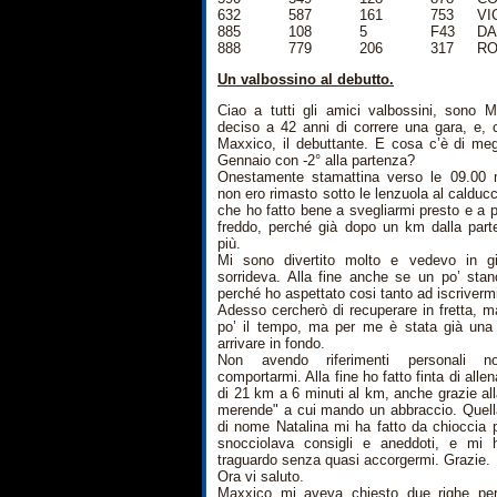
632
587
161
753
VI
885
108
5
F43
DA
888
779
206
317
RO
Un valbossino al debutto.
Ciao a tutti gli amici valbossini, sono 
deciso a 42 anni di correre una gara, e, 
Maxxico, il debuttante. E cosa c’è di me
Gennaio con -2° alla partenza?
Onestamente stamattina verso le 09.00 
non ero rimasto sotto le lenzuola al calduc
che ho fatto bene a svegliarmi presto e a 
freddo, perché già dopo un km dalla part
più.
Mi sono divertito molto e vedevo in g
sorrideva. Alla fine anche se un po’ sta
perché ho aspettato cosi tanto ad iscriverm
Adesso cercherò di recuperare in fretta, m
po’ il tempo, ma per me è stata già una 
arrivare in fondo.
Non avendo riferimenti personali
comportarmi. Alla fine ho fatto finta di alle
di 21 km a 6 minuti al km, anche grazie a
merende" a cui mando un abbraccio. Quell
di nome Natalina mi ha fatto da chioccia 
snocciolava consigli e aneddoti, e mi h
traguardo senza quasi accorgermi. Grazie.
Ora vi saluto.
Maxxico mi aveva chiesto due righe per