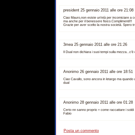
president 25 gennaio 2011 alle ore 21:08
Ciao Mauro,non esiste un'età per incomiciare a corr
ma anche per il benessere fisico.Complimenti!!!
Grazie per aver scelto la nostra società. Spero tr
3mea 25 gennaio 2011 alle ore 21:26
Il Dual non dichiara i suoi tempi sulla mezza...c'è
Anonimo 26 gennaio 2011 alle ore 18:51
Ciao Cavallo, sono ancora in letargo ma quando usc
dual
Anonimo 28 gennaio 2011 alle ore 01:28
Certo nn sanno proprio + come raccattare i soldi 
Fabio
Posta un commento