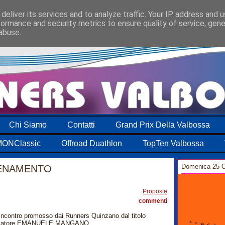
deliver its services and to analyze traffic. Your IP address and 
formance and security metrics to ensure quality of service, gen
abuse.
Chi Siamo
Contatti
Grand Prix Della Valbossa
ONClassic
Offroad Duathlon
TopTen Valbossa
Domenica 25 O
LENAMENTO
0
Proposte
commenti
o incontro promosso dai Runners Quinzano dal titolo
elatore EMANUELE MANGANO.