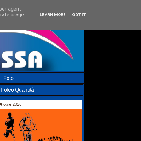
user-agent
erate usage
LEARN MORE
GOT IT
Foto
Trofeo Quantità
ttobre 2026