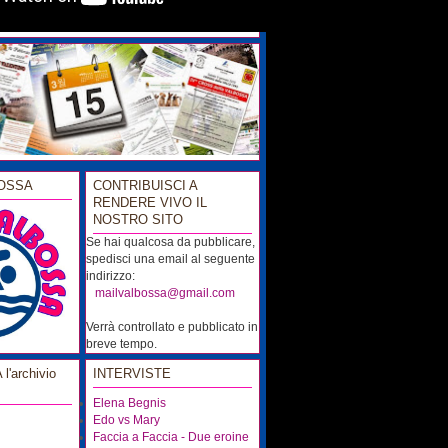
OSSA
CONTRIBUISCI A
RENDERE VIVO IL
NOSTRO SITO
Se hai qualcosa da pubblicare,
spedisci una email al seguente
indirizzo:
...
mailvalbossa@gmail.com
Verrà controllato e pubblicato in
breve tempo.
'archivio
INTERVISTE
Elena Begnis
Edo vs Mary
Faccia a Faccia - Due eroine