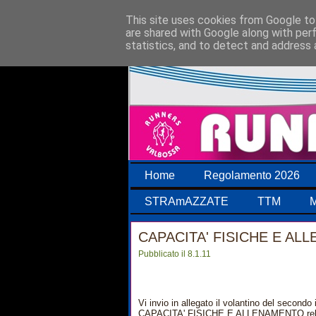
This site uses cookies from Google to 
are shared with Google along with per
statistics, and to detect and address 
Home
Regolamento 2026
STRAmAZZATE
TTM
M
CAPACITA' FISICHE E AL
Pubblicato il 8.1.11
Vi invio in allegato il volantino del second
CAPACITA' FISICHE E ALLENAMENTO r