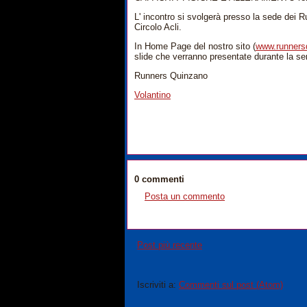
L' incontro si svolgerà presso la sede dei 
Circolo Acli.
In Home Page del nostro sito (
www.runnersq
slide che verranno presentate durante la se
Runners Quinzano
Volantino
0 commenti
Posta un commento
Post più recente
Iscriviti a:
Commenti sul post (Atom)