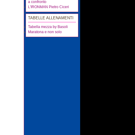
a confronto
L'IRONMAN Pietro Ciceri
TABELLE ALLENAMENTI
Tabella mezza by Basoli
Maratona e non solo