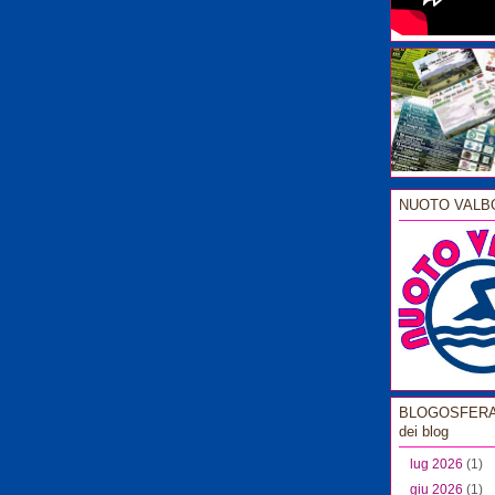
NUOTO VALB
BLOGOSFERA l
dei blog
lug 2026
(1)
giu 2026
(1)