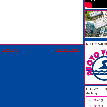
NUOTO VALB
Home page
Post più vecchio
BLOGOSFERA l
dei blog
lug 2026
(1)
giu 2026
(1)