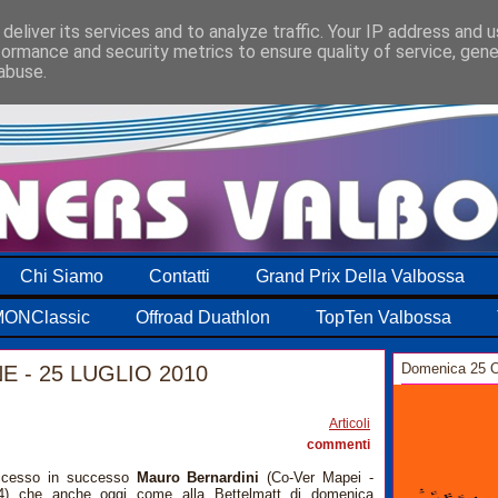
deliver its services and to analyze traffic. Your IP address and 
formance and security metrics to ensure quality of service, gen
abuse.
Chi Siamo
Contatti
Grand Prix Della Valbossa
ONClassic
Offroad Duathlon
TopTen Valbossa
Domenica 25 O
E - 25 LUGLIO 2010
1
Articoli
commenti
ccesso in successo
Mauro Bernardini
(Co-Ver Mapei -
24) che anche oggi come alla Bettelmatt di domenica