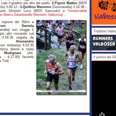
 sale il gradino più alto del podio.
2.Pigoni Matteo
(MDS
lo) 3.00.12 –
3.Quittino Massimo
(Genzianella) 3.10.39 –
uire Silvestri Luca (MDS Sassuolo) e
l’instancabile
no Marco Zarantonello (Runners Valbossa)…
e signore dei 35km a
stroni Daniela
anella) non sfugge il
Triathlon Valb
più alto vincendo col
 3.58.35 seguita da
teo Alessandra
hon Verbania) 4.03.30
terza donna è stata
e Modignani
(Atl.
a - 4.17.00) facente
Il promo del 
a Trail.