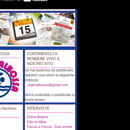
OSSA
CONTRIBUISCI A
RENDERE VIVO IL
NOSTRO SITO
Se hai qualcosa da pubblicare,
spedisci una email al seguente
indirizzo:
...
mailvalbossa@gmail.com
Verrà controllato e pubblicato in
breve tempo.
'archivio
INTERVISTE
Elena Begnis
Edo vs Mary
Faccia a Faccia - Due eroine