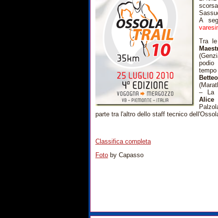
scorsa
Sassuo
A seg
varesi
Tra l
Mae
(Genzi
podio 
tempo
Bet
(Marat
– La 
Alic
Palzol
parte tra l'altro dello staff tecnico dell'Ossol
Classifica completa
Foto
by Capasso