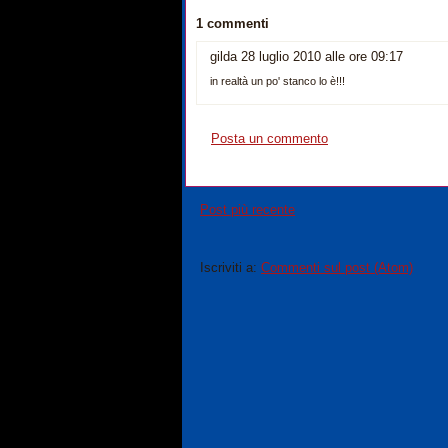
1 commenti
gilda 28 luglio 2010 alle ore 09:17
in realtà un po' stanco lo è!!!
Posta un commento
Post più recente
Iscriviti a:
Commenti sul post (Atom)