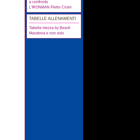
a confronto
L'IRONMAN Pietro Ciceri
TABELLE ALLENAMENTI
Tabella mezza by Basoli
Maratona e non solo