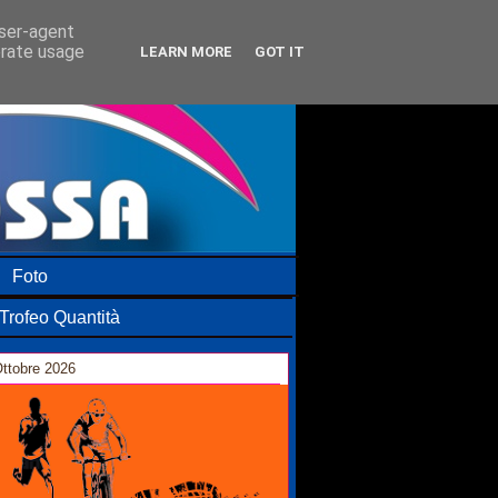
user-agent
erate usage
LEARN MORE
GOT IT
Foto
Trofeo Quantità
ttobre 2026