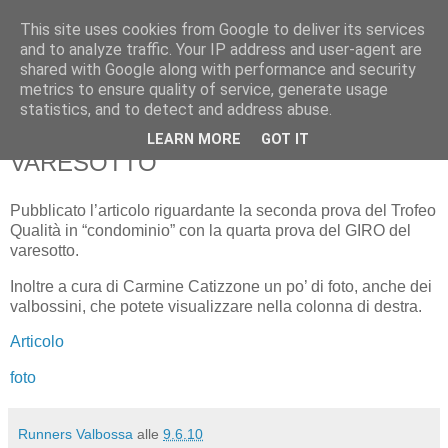
This site uses cookies from Google to deliver its services
RUNNERS VALBOSSA
and to analyze traffic. Your IP address and user-agent are
shared with Google along with performance and security
metrics to ensure quality of service, generate usage
statistics, and to detect and address abuse.
mercoledì 9 giugno 2010
TROFEO QUALITA’ E 4^ PROVA GIRO
LEARN MORE
GOT IT
VARESOTTO
Pubblicato l’articolo riguardante la seconda prova del Trofeo
Qualità in “condominio” con la quarta prova del GIRO del
varesotto.
Inoltre a cura di Carmine Catizzone un po’ di foto, anche dei
valbossini, che potete visualizzare nella colonna di destra.
Articolo
foto
Runners Valbossa
alle
9.6.10