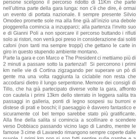
persone scelgono il percorso ridotto di 11Km che parte
nell'ultima parte della gara lunga: non c'è che dire, è ormai
un evento di portata nazionale. Il sempre presente Silvio
Omodeo promette sole ma alla fine già all'inizio una debole
pioggerella comincia a inzupparci; alla partenza l'invito suo
e di Gianni Poli a non sporcare il percorso buttando i rifiuti
solo ai ristori, non verrà poi preso in considerazione dai soliti
cafoni (non tanti ma sempre troppi) che gettano le carte in
giro in questo stupendo ambiente montano.
Parte la gara e con Marco e The President ci mettiamo più di
2 minuti a passare sotto la partenza!! Si percorrono i primi
km nelle vie di Cortina zigzagando per superare un pò di
gente ma una volta raggiunta la ciclabile non resta che
accodarsi dietro il lungo serpentone. Memore dei consigli di
Tillo, che ha già partecipato diverse volte la gara, affronto
con cautela i primi 13km dello sterrato in leggera salita tra
passaggi in galleria, ponti di legno sospesi su burroni e
distese di prati e boschi; il paesaggio è davvero fantastico e
sicuramente col bel tempo sarebbe stato più gratificante.
Alla fine della salita si comincia a scollinare e scendere
verso Dobbiaco passando vicino lago di Landro, mentre le
famose 3 cime di Lavaredo rimangono sempre coperte dalle
nuvole. I primi km non si son fatti sentire sulle gambe e a