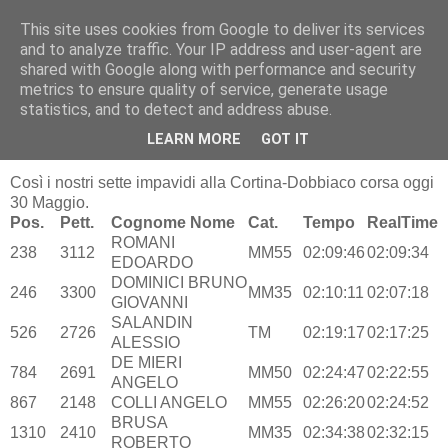
This site uses cookies from Google to deliver its services
RUNNERS VALBOSSA
and to analyze traffic. Your IP address and user-agent are
shared with Google along with performance and security
metrics to ensure quality of service, generate usage
statistics, and to detect and address abuse.
domenica 30 maggio 2010
CORTINA - DOBBIACO
LEARN MORE
GOT IT
Così i nostri sette impavidi alla Cortina-Dobbiaco corsa oggi
30 Maggio.
Pos.
Pett.
Cognome Nome
Cat.
Tempo
RealTime
ROMANI
238
3112
MM55
02:09:46
02:09:34
EDOARDO
DOMINICI BRUNO
246
3300
MM35
02:10:11
02:07:18
GIOVANNI
SALANDIN
526
2726
TM
02:19:17
02:17:25
ALESSIO
DE MIERI
784
2691
MM50
02:24:47
02:22:55
ANGELO
867
2148
COLLI ANGELO
MM55
02:26:20
02:24:52
BRUSA
1310
2410
MM35
02:34:38
02:32:15
ROBERTO