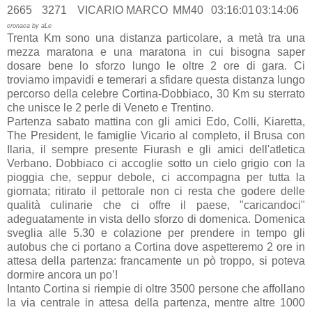
2665
3271
VICARIO MARCO
MM40
03:16:01
03:14:06
cronaca by aLe
Trenta Km sono una distanza particolare, a metà tra una
mezza maratona e una maratona in cui bisogna saper
dosare bene lo sforzo lungo le oltre 2 ore di gara. Ci
troviamo impavidi e temerari a sfidare questa distanza lungo
percorso della celebre Cortina-Dobbiaco, 30 Km su sterrato
che unisce le 2 perle di Veneto e Trentino.
Partenza sabato mattina con gli amici Edo, Colli, Kiaretta,
The President, le famiglie Vicario al completo, il Brusa con
Ilaria, il sempre presente Fiurash e gli amici dell'atletica
Verbano. Dobbiaco ci accoglie sotto un cielo grigio con la
pioggia che, seppur debole, ci accompagna per tutta la
giornata; ritirato il pettorale non ci resta che godere delle
qualità culinarie che ci offre il paese, "caricandoci"
adeguatamente in vista dello sforzo di domenica. Domenica
sveglia alle 5.30 e colazione per prendere in tempo gli
autobus che ci portano a Cortina dove aspetteremo 2 ore in
attesa della partenza: francamente un pò troppo, si poteva
dormire ancora un po’!
Intanto Cortina si riempie di oltre 3500 persone che affollano
la via centrale in attesa della partenza, mentre altre 1000