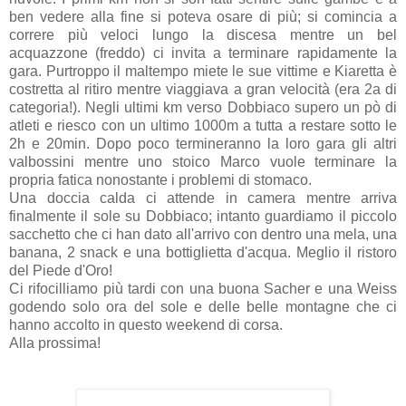
ben vedere alla fine si poteva osare di più; si comincia a
correre più veloci lungo la discesa mentre un bel
acquazzone (freddo) ci invita a terminare rapidamente la
gara. Purtroppo il maltempo miete le sue vittime e Kiaretta è
costretta al ritiro mentre viaggiava a gran velocità (era 2a di
categoria!). Negli ultimi km verso Dobbiaco supero un pò di
atleti e riesco con un ultimo 1000m a tutta a restare sotto le
2h e 20min. Dopo poco termineranno la loro gara gli altri
valbossini mentre uno stoico Marco vuole terminare la
propria fatica nonostante i problemi di stomaco.
Una doccia calda ci attende in camera mentre arriva
finalmente il sole su Dobbiaco; intanto guardiamo il piccolo
sacchetto che ci han dato all'arrivo con dentro una mela, una
banana, 2 snack e una bottiglietta d'acqua. Meglio il ristoro
del Piede d'Oro!
Ci rifocilliamo più tardi con una buona Sacher e una Weiss
godendo solo ora del sole e delle belle montagne che ci
hanno accolto in questo weekend di corsa.
Alla prossima!