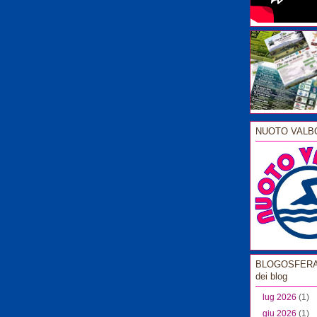
NUOTO VALB
BLOGOSFERA l
dei blog
lug 2026
(1)
giu 2026
(1)