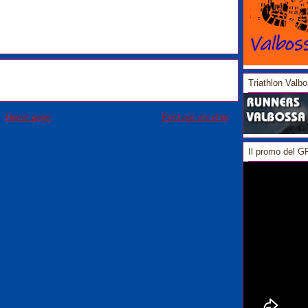
Triathlon Valb
Home page
Post più vecchio
Il promo del 