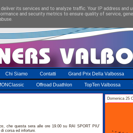
deliver its services and to analyze traffic. Your IP address and 
formance and security metrics to ensure quality of service, gen
abuse.
Chi Siamo
Contatti
Grand Prix Della Valbossa
ONClassic
Offroad Duathlon
TopTen Valbossa
Domenica 25 O
0
dos
, che questa sera alle ore 19.00 su RAI SPORT PIU’
i corsa ed infortuni.