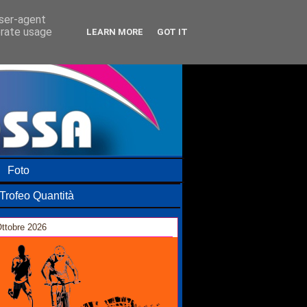
user-agent
erate usage
LEARN MORE
GOT IT
Foto
Trofeo Quantità
ttobre 2026