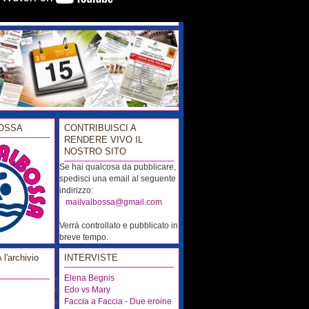
OSSA
CONTRIBUISCI A
RENDERE VIVO IL
NOSTRO SITO
Se hai qualcosa da pubblicare,
spedisci una email al seguente
indirizzo:
...
mailvalbossa@gmail.com
Verrà controllato e pubblicato in
breve tempo.
'archivio
INTERVISTE
Elena Begnis
Edo vs Mary
Faccia a Faccia - Due eroine