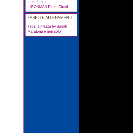
a confronto
L'IRONMAN Pietro Ciceri
TABELLE ALLENAMENTI
Tabella mezza by Basoli
Maratona e non solo