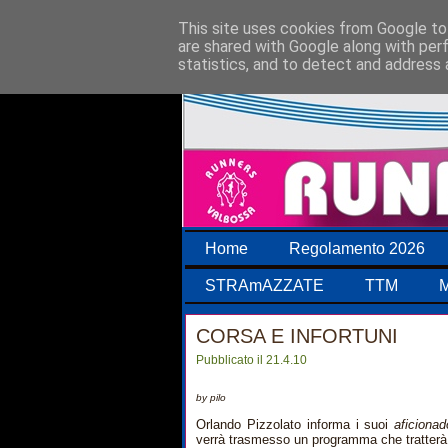
This site uses cookies from Google to 
are shared with Google along with per
statistics, and to detect and address 
Home
Regolamento 2026
STRAmAZZATE
TTM
M
CORSA E INFORTUNI
Pubblicato il 21.4.10
by pilo
Orlando Pizzolato informa i suoi
aficiona
verrà trasmesso un programma che tratterà d