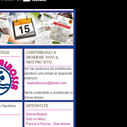
OSSA
CONTRIBUISCI A
RENDERE VIVO IL
NOSTRO SITO
Se hai qualcosa da pubblicare,
spedisci una email al seguente
indirizzo:
...
mailvalbossa@gmail.com
Verrà controllato e pubblicato in
breve tempo.
'archivio
INTERVISTE
Elena Begnis
Edo vs Mary
Faccia a Faccia - Due eroine