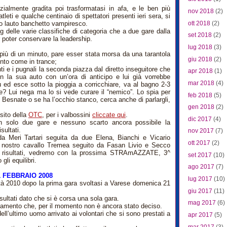
zialmente gradita poi trasformatasi in afa, e le ben più
nov 2018
(2)
tleti e qualche centinaio di spettatori presenti ieri sera, si
ott 2018
(2)
o lauto banchetto vampiresco.
ig delle varie classifiche di categoria che a due gare dalla
set 2018
(2)
 poter conservare la leadership.
lug 2018
(3)
 più di un minuto, pare esser stata morsa da una tarantola
giu 2018
(2)
ento come in trance;
i e i pugnali la seconda piazza dal diretto inseguitore che
apr 2018
(1)
n la sua auto con un’ora di anticipo e lui già vorrebbe
mar 2018
(4)
ù ed esce sotto la pioggia a corricchiare, va al bagno 2-3
one? Lui nega ma lo si vede curare il “nemico”. Lo spia per
feb 2018
(5)
i Besnate o se ha l’occhio stanco, cerca anche di parlargli,
gen 2018
(2)
 sito della
OTC
, per i valbossini
cliccate qui
.
dic 2017
(4)
on solo due gare e nessuno scarto ancora possibile la
sultati.
nov 2017
(7)
a Meri Tartari seguita da due Elena, Bianchi e Vicario
ott 2017
(2)
il nostro cavallo Tremea seguito da Fasan Livio e Secco
i risultati, vedremo con la prossima STRAmAZZATE, 3^
set 2017
(10)
li equilibri.
ago 2017
(7)
 FEBBRAIO 2008
lug 2017
(10)
ità 2010 dopo la prima gara svoltasi a Varese domenica 21
giu 2017
(11)
sultati dato che si è corsa una sola gara.
mag 2017
(6)
amento che, per il momento non è ancora stato deciso.
ll’ultimo uomo arrivato ai volontari che si sono prestati a
apr 2017
(5)
mar 2017
(3)