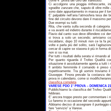
come 4° prova del Giro del Varesotto.
Ci accolgono una pioggia rinfrescante, ini
sgradite zanzare che, saputo di oltre mille a
sono date appuntamento in massa per il lor
E’ palpabile nell’aria l’atmosfera tesa dei b
fine del circuito devono dare il massimo per
Due esempi su tutti:
Rita, che vanta sulla seconda di categoria
e va avanti ed indietro durante il riscaldam
Flavio dal canto suo deve difendere coi dent
si trova a solo un secondo; arriviamo co
riscaldarsi, dopo 10 minuti non ce la fa pi
volte e parla più del solito, sarà l’agitazi
cercar di capire se stasera è più in forma d
non si sa mai.
Per tutti i risultati della serata vi rimando al
Per quanto riguarda il Trofeo Qualità c
situazione è assolutamente aperta a tutti i ri
Il ambito femminile il comando è preso d
rispettivamente. Tra gli uomini troviamo 
Giuseppe. Finora prevale la costanza de
prova in calendario, come si modificheranno g
classifica completa
VARESE PDO 1° PROVA – DOMENICA 21
Pubblichiamo la classifica del Trofeo Qual
febbraio.
E’ ancora troppo presto per commentare i ri
Lo faremo in occasione del secondo appunt
Abbiamo deciso di assegnare il punteggio de
fare “servizio” a Varese.