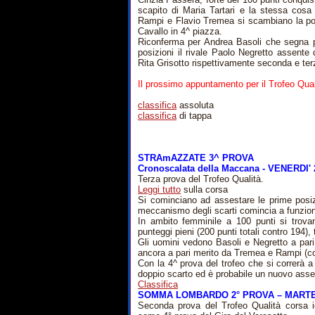
scapito di Maria Tartari e la stessa cosa
Rampi e Flavio Tremea si scambiano la pos
Cavallo in 4^ piazza.
Riconferma per Andrea Basoli che segna per
posizioni il rivale Paolo Negretto assente
Rita Grisotto rispettivamente seconda e ter
Il prossimo appuntamento per il Trofeo Qua
classifica
assoluta
classifica
di tappa
STRAmAZZATE 3^ PROVA
Cronoscalata della Maccana - VENERDI'
Terza prova del Trofeo Qualità.
Leggi tutto
sulla corsa
Si cominciano ad assestare le prime posiz
meccanismo degli scarti comincia a funzion
In ambito femminile a 100 punti si trova
punteggi pieni (200 punti totali contro 194),
Gli uomini vedono Basoli e Negretto a pari 
ancora a pari merito da Tremea e Rampi (con
Con la 4^ prova del trofeo che si correrà a 
doppio scarto ed è probabile un nuovo asse
Classifica
SOMMA LOMBARDO 2° PROVA – MARTED
Seconda prova del Trofeo Qualità corsa i