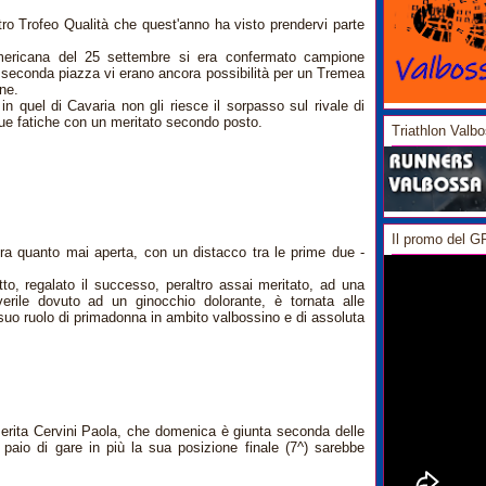
tro Trofeo Qualità che quest'anno ha visto prendervi parte
ericana del 25 settembre si era confermato campione
a seconda piazza vi erano ancora possibilità per un Tremea
one.
in quel di Cavaria non gli riesce il sorpasso sul rivale di
e fatiche con un meritato secondo posto.
Triathlon Valb
Il promo del 
ra quanto mai aperta, con un distacco tra le prime due -
tto, regalato il successo, peraltro assai meritato, ad una
rile dovuto ad un ginocchio dolorante, è tornata alle
 suo ruolo di primadonna in ambito valbossino e di assoluta
erita Cervini Paola, che domenica è giunta seconda delle
aio di gare in più la sua posizione finale (7^) sarebbe