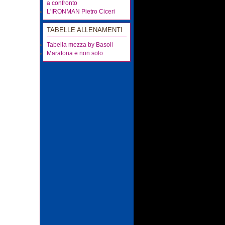
a confronto
L'IRONMAN Pietro Ciceri
TABELLE ALLENAMENTI
Tabella mezza by Basoli
Maratona e non solo