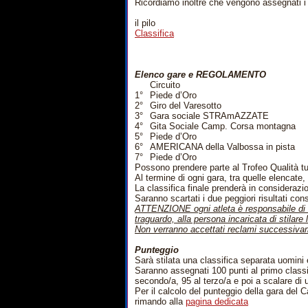
Ricordiamo inoltre che vengono assegnati i p
il pilo
Classifica
Elenco gare e REGOLAMENTO
Circuito
1°
Piede d’Oro
2°
Giro del Varesotto
3°
Gara sociale STRAmAZZATE
4°
Gita Sociale Camp. Corsa montagna
5°
Piede d’Oro
6°
AMERICANA della Valbossa in pista
7°
Piede d’Oro
Possono prendere parte al Trofeo Qualità tutt
Al termine di ogni gara, tra quelle elencate, 
La classifica finale prenderà in considerazi
Saranno scartati i due peggiori risultati cons
ATTENZIONE ogni atleta è responsabile di s
traguardo, alla persona incaricata di stilare 
Non verranno accettati reclami successivam
Punteggio
Sarà stilata una classifica separata uomini
Saranno assegnati 100 punti al primo classif
secondo/a, 95 al terzo/a e poi a scalare di un 
Per il calcolo del punteggio della gara del
rimando alla
pagina dedicata