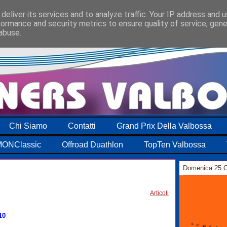
deliver its services and to analyze traffic. Your IP address and 
formance and security metrics to ensure quality of service, gen
abuse.
Chi Siamo
Contatti
Grand Prix Della Valbossa
ONClassic
Offroad Duathlon
TopTen Valbossa
Domenica 25 O
0
Articoli
10