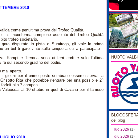
TTEMBRE 2010
valida come penultima prova del Trofeo Qualità.
oli si riconferma campione assoluto del Trofeo Qualità
ito trofeo societario.
a gara disputata in pista a Sumirago, gli vale la prima
no un bel 5 gare vinte sulle cinque a cui a partecipato il
NUOTO VALB
: Rampi e Tremea sono ai ferri corti e solo l’ultima
lirà sul secondo gradino del podio.
o mai aperto.
i giochi per il primo posto sembrano essere riservati a
risotto Rita che potrebbe rientrare per una possibile 2^
orfait alla 7 campanili.
a Valbossa, al 10 ottobre in quel di Cavaria per il famoso
BLOGOSFERA l
dei blog
lug 2026
(1)
giu 2026
(1)
LUGLIO 2010