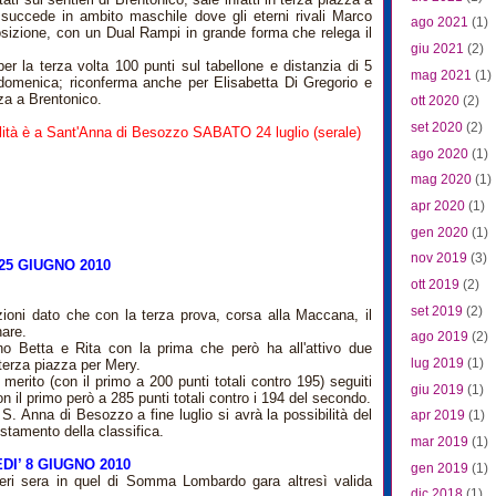
 succede in ambito maschile dove gli eterni rivali Marco
ago 2021
(1)
izione, con un Dual Rampi in grande forma che relega il
giu 2021
(2)
 la terza volta 100 punti sul tabellone e distanzia di 5
mag 2021
(1)
 domenica; riconferma anche per Elisabetta Di Gregorio e
za a Brentonico.
ott 2020
(2)
set 2020
(2)
lità è a Sant'Anna di Besozzo SABATO 24 luglio (serale)
ago 2020
(1)
mag 2020
(1)
apr 2020
(1)
gen 2020
(1)
nov 2019
(3)
 25 GIUGNO 2010
ott 2019
(2)
set 2019
(2)
ioni dato che con la terza prova, corsa alla Maccana, il
are.
ago 2019
(2)
no Betta e Rita con la prima che però ha all'attivo due
lug 2019
(1)
 terza piazza per Mery.
merito (con il primo a 200 punti totali contro 195) seguiti
giu 2019
(1)
 il primo però a 285 punti totali contro i 194 del secondo.
S. Anna di Besozzo a fine luglio si avrà la possibilità del
apr 2019
(1)
stamento della classifica.
mar 2019
(1)
I’ 8 GIUGNO 2010
gen 2019
(1)
eri sera in quel di Somma Lombardo gara altresì valida
dic 2018
(1)