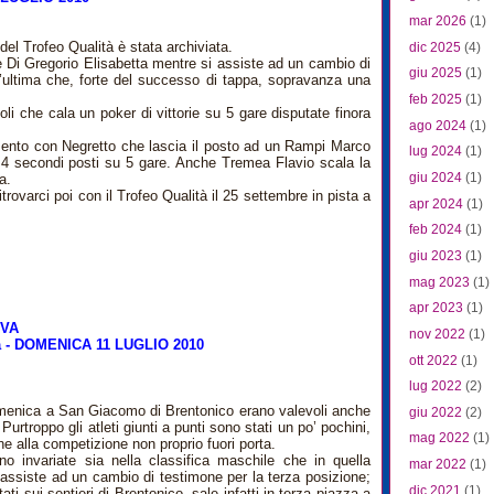
mar 2026
(1)
el Trofeo Qualità è stata archiviata.
dic 2025
(4)
e Di Gregorio Elisabetta mentre si assiste ad un cambio di
giu 2025
(1)
’ultima che, forte del successo di tappa, sopravanza una
feb 2025
(1)
li che cala un poker di vittorie su 5 gare disputate finora
ago 2024
(1)
nto con Negretto che lascia il posto ad un Rampi Marco
lug 2024
(1)
 4 secondi posti su 5 gare. Anche Tremea Flavio scala la
giu 2024
(1)
a.
rovarci poi con il Trofeo Qualità il 25 settembre in pista a
apr 2024
(1)
feb 2024
(1)
giu 2023
(1)
mag 2023
(1)
apr 2023
(1)
OVA
nov 2022
(1)
na - DOMENICA 11 LUGLIO 2010
ott 2022
(1)
lug 2022
(2)
omenica a San Giacomo di Brentonico erano valevoli anche
giu 2022
(2)
rtroppo gli atleti giunti a punti sono stati un po’ pochini,
mag 2022
(1)
ne alla competizione non proprio fuori porta.
o invariate sia nella classifica maschile che in quella
mar 2022
(1)
 assiste ad un cambio di testimone per la terza posizione;
dic 2021
(1)
ti sui sentieri di Brentonico, sale infatti in terza piazza a