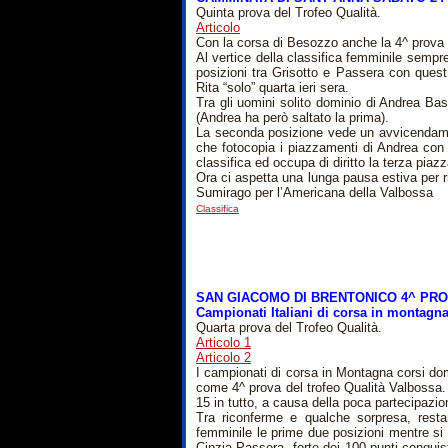
Quinta prova del Trofeo Qualità.
Articolo
Con la corsa di Besozzo anche la 4^ prova d
Al vertice della classifica femminile sempr
posizioni tra Grisotto e Passera con quest
Rita “solo” quarta ieri sera.
Tra gli uomini solito dominio di Andrea Baso
(Andrea ha però saltato la prima).
La seconda posizione vede un avvicendame
che fotocopia i piazzamenti di Andrea con
classifica ed occupa di diritto la terza piazz
Ora ci aspetta una lunga pausa estiva per rit
Sumirago per l’Americana della Valbossa
Classifica
SAN GIACOMO DI BRENTONICO 4^ PR
Campionati Italiani di corsa in montag
Quarta prova del Trofeo Qualità.
Articolo 1
Articolo 2
I campionati di corsa in Montagna corsi d
come 4^ prova del trofeo Qualità Valbossa. Pu
15 in tutto, a causa della poca partecipazio
Tra riconferme e qualche sorpresa, restan
femminile le prime due posizioni mentre si
Cinzia Passera, forte dei 100 punti conquista