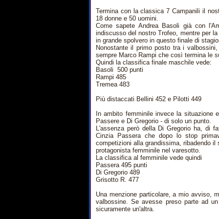
Termina con la classica 7 Campanili il nos
18 donne e 50 uomini.
Come sapete Andrea Basoli già con l'Am
indiscusso del nostro Trofeo, mentre per l
in grande spolvero in questo finale di stagi
Nonostante il primo posto tra i valbossini, 
sempre Marco Rampi che così termina le su
Quindi la classifica finale maschile vede:
Basoli 500 punti
Rampi 485
Tremea 483
Più distaccati Bellini 452 e Pilotti 449
In ambito femminile invece la situazione e
Passere e Di Gregorio - di solo un punto.
L'assenza però della Di Gregorio ha, di fa
Cinzia Passera che dopo lo stop primave
competizioni alla grandissima, ribadendo il
protagonista femminile nel varesotto.
La classifica al femminile vede quindi
Passera 495 punti
Di Gregorio 489
Grisotto R. 477
Una menzione particolare, a mio avviso, m
valbossine. Se avesse preso parte ad un p
sicuramente un'altra.