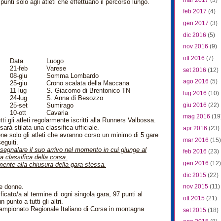
unti solo agli atleti che effettuano il percorso lungo.
feb 2017
(4)
gen 2017
(3)
dic 2016
(5)
nov 2016
(9)
ott 2016
(7)
Data
Luogo
21-feb
Varese
set 2016
(12)
08-giu
Somma Lombardo
ago 2016
(5)
25-giu
Crono scalata della Maccana
11-lug
S. Giacomo di Brentonico TN
lug 2016
(10)
24-lug
S. Anna di Besozzo
giu 2016
(22)
25-set
Sumirago
10-ott
Cavaria
mag 2016
(19
i gli atleti regolarmente iscritti alla Runners Valbossa.
sarà stilata una classifica ufficiale.
apr 2016
(23)
one solo gli atleti che avranno corso un minimo di 5 gare
mar 2016
(15)
eguiti.
egnalare il suo arrivo nel momento in cui giunge al
feb 2016
(23)
la classifica della corsa.
gen 2016
(12)
ente alla chiusura della gara stessa.
dic 2015
(22)
 e donne.
nov 2015
(11)
icato/a al termine di ogni singola gara, 97 punti al
ott 2015
(21)
punto a tutti gli altri.
 Campionato Regionale Italiano di Corsa in montagna
set 2015
(18)