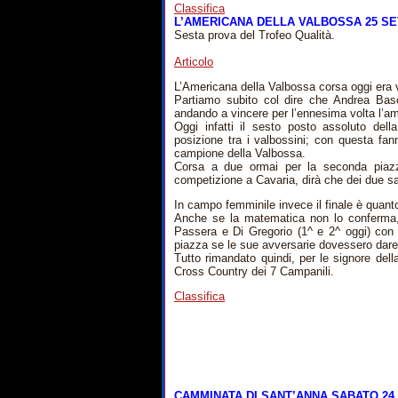
Classifica
L’AMERICANA DELLA VALBOSSA 25 SE
Sesta prova del Trofeo Qualità.
Articolo
L’Americana della Valbossa corsa oggi era 
Partiamo subito col dire che Andrea Bas
andando a vincere per l’ennesima volta l’amb
Oggi infatti il sesto posto assoluto dell
posizione tra i valbossini; con questa fan
campione della Valbossa.
Corsa a due ormai per la seconda piazza
competizione a Cavaria, dirà che dei due sa
In campo femminile invece il finale è quant
Anche se la matematica non lo conferma, 
Passera e Di Gregorio (1^ e 2^ oggi) con G
piazza se le sue avversarie dovessero dare f
Tutto rimandato quindi, per le signore dell
Cross Country dei 7 Campanili.
Classifica
CAMMINATA DI SANT’ANNA SABATO 24 