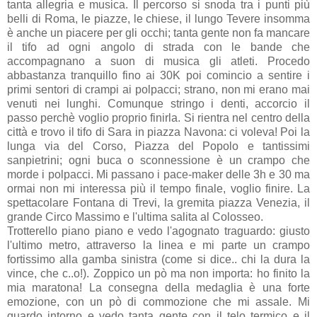
tanta allegria e musica. Il percorso si snoda tra i punti più
belli di Roma, le piazze, le chiese, il lungo Tevere insomma
è anche un piacere per gli occhi; tanta gente non fa mancare
il tifo ad ogni angolo di strada con le bande che
accompagnano a suon di musica gli atleti. Procedo
abbastanza tranquillo fino ai 30K poi comincio a sentire i
primi sentori di crampi ai polpacci; strano, non mi erano mai
venuti nei lunghi. Comunque stringo i denti, accorcio il
passo perchè voglio proprio finirla. Si rientra nel centro della
città e trovo il tifo di Sara in piazza Navona: ci voleva! Poi la
lunga via del Corso, Piazza del Popolo e tantissimi
sanpietrini; ogni buca o sconnessione è un crampo che
morde i polpacci. Mi passano i pace-maker delle 3h e 30 ma
ormai non mi interessa più il tempo finale, voglio finire. La
spettacolare Fontana di Trevi, la gremita piazza Venezia, il
grande Circo Massimo e l'ultima salita al Colosseo.
Trotterello piano piano e vedo l'agognato traguardo: giusto
l'ultimo metro, attraverso la linea e mi parte un crampo
fortissimo alla gamba sinistra (come si dice.. chi la dura la
vince, che c..o!). Zoppico un pò ma non importa: ho finito la
mia maratona! La consegna della medaglia è una forte
emozione, con un pò di commozione che mi assale. Mi
guardo intorno e vedo tanta gente con il telo termico e il