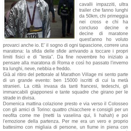
cavalli impazziti, ultra
trailer che fanno lunghi
da 50km, chi primeggia
nei cross e chi ha
concluso decine e
decine di maratone
quest'anno ho voluto
provarci anche io. E' il sogno di ogni tapascione, correre una
maratona: la sfida delle sfide arrivando a toccare i propri
limiti fisici e di "testa". Da fine novembre ho iniziato a
pensare alla maratona di Roma e così ho passato l'inverno
tra lunghi, neve, nebbia e freddo.
Già al ritiro del pettorale al Marathon Village mi sento parte
di un grande evento: ben 15000 iscritti di cui la metà
stranieri. La città invasa da tanti francesi, tedeschi, gli
immancabili giapponesi e tante squadre che girano per le
strade in divisa.
Domenica mattina colazione presto e via verso il Colosseo
con gli amici di Torino: quattro chiacchere e consigli per un
neofita come me (metti la vaselina qui, li hahah) e poi
l'emozione della partenza. Per me era un vero e proprio
battesimo con migliaia di persone, un fiume in piena con