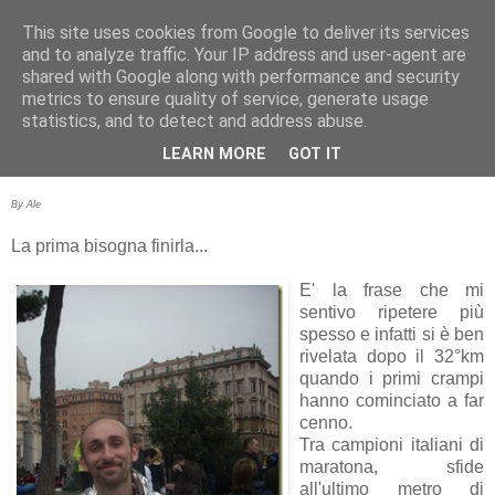
This site uses cookies from Google to deliver its services
RUNNERS VALBOSSA
and to analyze traffic. Your IP address and user-agent are
shared with Google along with performance and security
metrics to ensure quality of service, generate usage
statistics, and to detect and address abuse.
martedì 23 marzo 2010
MARATONA DI ROMA
LEARN MORE
GOT IT
By Ale
La prima bisogna finirla...
E' la frase che mi
sentivo ripetere più
spesso e infatti si è ben
rivelata dopo il 32°km
quando i primi crampi
hanno cominciato a far
cenno.
Tra campioni italiani di
maratona, sfide
all'ultimo metro di