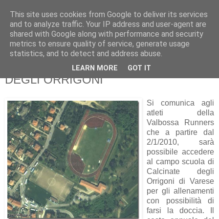
This site uses cookies from Google to deliver its services
RUNNERS VALBOSSA
and to analyze traffic. Your IP address and user-agent are
shared with Google along with performance and security
metrics to ensure quality of service, generate usage
statistics, and to detect and address abuse.
martedì 29 settembre 2009
PISTA DI ATLETICA CALCINATE
LEARN MORE
GOT IT
DEGLI ORRIGONI
Si comunica agli
atleti della
Valbossa Runners
che a partire dal
2/1/2010, sarà
possibile accedere
al campo scuola di
Calcinate degli
Orrigoni di Varese
per gli allenamenti
con possibilità di
farsi la doccia. Il