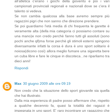
all'atletica c'erano i giochi della gioventù e poi i vari
campionati provinciali regionali e nazionali dove se c'era il
talento si vedeva.
Se non cambia qualcosa alla base avremo sempre più
ragazzini pigri che non sanno che direzione prendere.
Se poi guardiamo l'età media di chi frequenta le garette è
veramente alta (della mia categoria ci possiamo contare su
una mano)e non credo perchè fanno tutti gli assoluti (sono
pochi anche qll)ma forse perchè gli stimoli esterni spingono
diversamante infatti la corsa è dura è uno sport solitario è
noiosa(dicono così) allora meglio fumare una sigaretta bere
un cuba libre e fare le cinque in discoteca...ne riparliamo tra
dieci anni!
Rispondi
Max
30 giugno 2009 alle ore 09:19
Non credo che la situazione dello sport giovanile sia quella
che hai illustrato.
Dalla mia esperienza di padre posso affermare che, rispetto
a qualche decennio fa, quasi la totalità dei ragazzi è
impegnata in uno sport. E' raro incontrare un ragazzino che