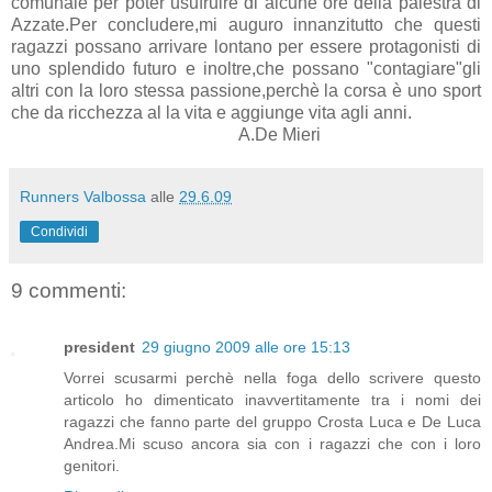
comunale per poter usufruire di alcune ore della palestra di
Azzate.Per concludere,mi auguro innanzitutto che questi
ragazzi possano arrivare lontano per essere protagonisti di
uno splendido futuro e inoltre,che possano "contagiare"gli
altri con la loro stessa passione,perchè la corsa è uno sport
che da ricchezza al la vita e aggiunge vita agli anni.
A.De Mieri
Runners Valbossa
alle
29.6.09
Condividi
9 commenti:
president
29 giugno 2009 alle ore 15:13
Vorrei scusarmi perchè nella foga dello scrivere questo
articolo ho dimenticato inavvertitamente tra i nomi dei
ragazzi che fanno parte del gruppo Crosta Luca e De Luca
Andrea.Mi scuso ancora sia con i ragazzi che con i loro
genitori.