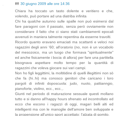
fff
30 giugno 2009 alle ore 14:36
Chiara ha toccato un tasto dolente e veritiero e che,
volendo, può portare ad una diatriba infinita
Chi ha qualche autunno sulle spalle non può esimersi dal
fare paragoni con il passato, senza però ovviamente non
considerare il fatto che ci siano stati cambiamenti epocali
avvenuti in maniera talmente repentina da esserne travolti.
Ricordo quanto eravano emaciati ma scattanti e veloci noi
ragazzini degli anni '60; all'oratorio (no, non è un vocabolo
del mesozoico, ma un luogo che formava "spiritualmente"
ed anche fisicamente i bocia di allora) per fare una partitella
bisognava aspettare molto tempo per la quantità di
ragazzini che voleva giocare sui vari campi.
Non ho figli leggittimi, la moltitidine di quelli illegittimi non sò
che fa (hi..hi) ma conosco genitori che caricano i loro
pargoli di infiniti doposcuola: judo, nuoto, pattianngio,
pianoforte, violino, ecc., ecc.,.
Giunti nel periodo di maturazione sessuale questi mollano
tutto e si danno all'happy hours sfrenato ed incontrollato ed
ecco che escono i ragazzi di oggi, magari belli alti ed
intelligenti ma con le manoglie dell'amore ben sviluppate e
la propensione all'unico sport accettato: l'alzata di gomito.