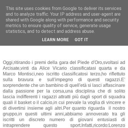
This site uses cookies from Google to deliver its services
RUNNERS VALBOSSA
and to analyze traffic. Your IP address and user-agent are
shared with Google along with performance and security
metrics to ensure quality of service, generate usage
statistics, and to detect and address abuse.
lunedì 29 giugno 2009
GIOVANISSIMI DELLA VALBOSSA
LEARN MORE
GOT IT
Oggi,ritirando i premi della gara del Piede d'Oro,svoltasi ad
Arcisate,vinti da Alice Vicario classificatasi quarta e da
Marco Montisci,neo iscritto classificatosi terzo,ho riflettuto
sulla bravura e sull'impegno di questi ragazzi.E'
sorprendente che un bambino di quell'età si lasci affascinare
dalla passione per la corsa,una disciplina che di solito
lascia indifferenti i ragazzi attratti più dagli sport di squadra
quali il basket o il calcio,in cui prevale la voglia di vincere e
di divertirsi insieme agli altri.Per quanto riguarda il nostro
gruppo,in questi ultimi anni,abbiamo annoverato tra gli
iscritti un discreto numero di giovani entusiasti di
intraprendere questo sport.Infatti,ricordo:Lorenzo