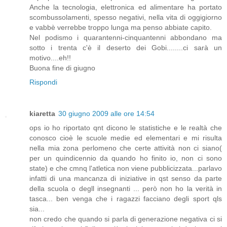
Anche la tecnologia, elettronica ed alimentare ha portato
scombussolamenti, spesso negativi, nella vita di oggigiorno
e vabbè verrebbe troppo lunga ma penso abbiate capito.
Nel podismo i quarantenni-cinquantenni abbondano ma
sotto i trenta c'è il deserto dei Gobi........ci sarà un
motivo....eh!!
Buona fine di giugno
Rispondi
kiaretta
30 giugno 2009 alle ore 14:54
ops io ho riportato qnt dicono le statistiche e le realtà che
conosco cioè le scuole medie ed elementari e mi risulta
nella mia zona perlomeno che certe attività non ci siano(
per un quindicennio da quando ho finito io, non ci sono
state) e che cmnq l'atletica non viene pubblicizzata...parlavo
infatti di una mancanza di iniziative in qst senso da parte
della scuola o degll insegnanti ... però non ho la verità in
tasca... ben venga che i ragazzi facciano degli sport qls
sia...
non credo che quando si parla di generazione negativa ci si