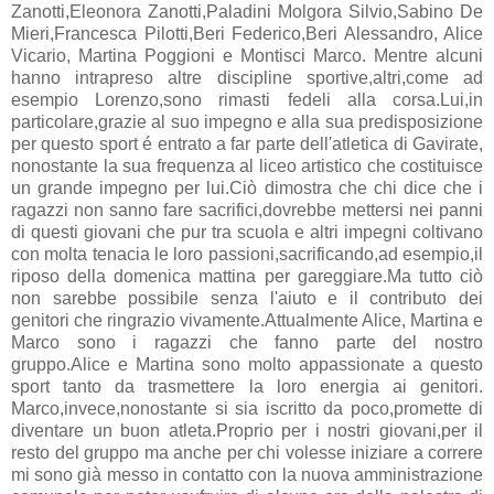
Zanotti,Eleonora Zanotti,Paladini Molgora Silvio,Sabino De
Mieri,Francesca Pilotti,Beri Federico,Beri Alessandro, Alice
Vicario, Martina Poggioni e Montisci Marco. Mentre alcuni
hanno intrapreso altre discipline sportive,altri,come ad
esempio Lorenzo,sono rimasti fedeli alla corsa.Lui,in
particolare,grazie al suo impegno e alla sua predisposizione
per questo sport é entrato a far parte dell'atletica di Gavirate,
nonostante la sua frequenza al liceo artistico che costituisce
un grande impegno per lui.Ciò dimostra che chi dice che i
ragazzi non sanno fare sacrifici,dovrebbe mettersi nei panni
di questi giovani che pur tra scuola e altri impegni coltivano
con molta tenacia le loro passioni,sacrificando,ad esempio,il
riposo della domenica mattina per gareggiare.Ma tutto ciò
non sarebbe possibile senza l'aiuto e il contributo dei
genitori che ringrazio vivamente.Attualmente Alice, Martina e
Marco sono i ragazzi che fanno parte del nostro
gruppo.Alice e Martina sono molto appassionate a questo
sport tanto da trasmettere la loro energia ai genitori.
Marco,invece,nonostante si sia iscritto da poco,promette di
diventare un buon atleta.Proprio per i nostri giovani,per il
resto del gruppo ma anche per chi volesse iniziare a correre
mi sono già messo in contatto con la nuova amministrazione