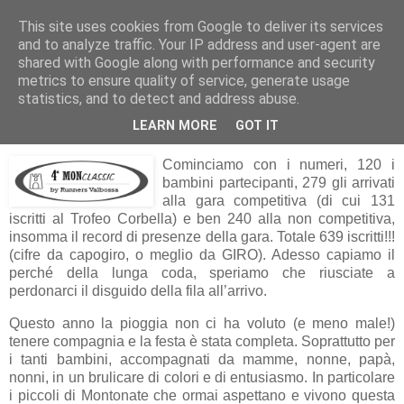
This site uses cookies from Google to deliver its services
RUNNERS VALBOSSA
and to analyze traffic. Your IP address and user-agent are
shared with Google along with performance and security
metrics to ensure quality of service, generate usage
statistics, and to detect and address abuse.
venerdì 15 maggio 2009
IV MONClassic COL BOTTO
LEARN MORE
GOT IT
Cominciamo con i numeri, 120 i
bambini partecipanti, 279 gli arrivati
alla gara competitiva (di cui 131
iscritti al Trofeo Corbella) e ben 240 alla non competitiva,
insomma il record di presenze della gara. Totale 639 iscritti!!!
(cifre da capogiro, o meglio da GIRO). Adesso capiamo il
perché della lunga coda, speriamo che riusciate a
perdonarci il disguido della fila all’arrivo.
Questo anno la pioggia non ci ha voluto (e meno male!)
tenere compagnia e la festa è stata completa. Soprattutto per
i tanti bambini, accompagnati da mamme, nonne, papà,
nonni, in un brulicare di colori e di entusiasmo. In particolare
i piccoli di Montonate che ormai aspettano e vivono questa