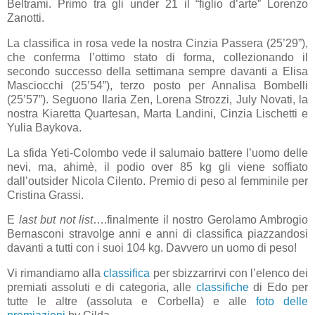
Beltrami. Primo tra gli under 21 il “figlio d’arte” Lorenzo
Zanotti.
La classifica in rosa vede la nostra Cinzia Passera (25’29”),
che conferma l’ottimo stato di forma, collezionando il
secondo successo della settimana sempre davanti a Elisa
Masciocchi (25’54”), terzo posto per Annalisa Bombelli
(25’57”). Seguono Ilaria Zen, Lorena Strozzi, July Novati, la
nostra Kiaretta Quartesan, Marta Landini, Cinzia Lischetti e
Yulia Baykova.
La sfida Yeti-Colombo vede il salumaio battere l’uomo delle
nevi, ma, ahimè, il podio over 85 kg gli viene soffiato
dall’outsider Nicola Cilento. Premio di peso al femminile per
Cristina Grassi.
E
last but not list
….finalmente il nostro Gerolamo Ambrogio
Bernasconi stravolge anni e anni di classifica piazzandosi
davanti a tutti con i suoi 104 kg. Davvero un uomo di peso!
Vi rimandiamo alla
classifica
per sbizzarrirvi con l’elenco dei
premiati assoluti e di categoria, alle
classifiche
di Edo per
tutte le altre (assoluta e Corbella) e alle
foto delle