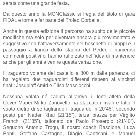
serata come una grande festa.
Da questo anno la MONClassic si fregia del titolo di gara
FIDAL e torna a far parte del Trofeo Corbella.
Anche in questa edizione il percorso ha subito delle piccole
modifiche ma solo per diventare ancora più movimentato e
suggestivo con l’attraversamento nel boschetto di pioppi e il
passaggio a fianco dello stagno del Peder, i numerosi
commenti positivi ci hanno rafforzato nell’idea di mantenere
anche per gli anni a venire questa variazione.
Il traguardo volante del castello a 800 m dalla partenza, ci
ha regalato due traguardisti differenti rispetto ai vincitori
finali: Josupiaff Amid e Elisa Masciocchi.
Nessuna volata né caduta all’arrivo, il forte atleta della
Cover Mapei Mirko Zanovello ha staccato i rivali e fatto il
vuoto dietro di se tagliando il traguardo in 20’48”, secondo
posto per Nader Rhal (21’15”), terza piazza per Virgilio
Franchi (21’35”), tallonato da Paolo Proserpio (21’40”).
Seguono Antonio Trogu, il nostro coach Basolone, Luca
Ponti, Stefano Castagna, Biagio Cantisani e Manuel