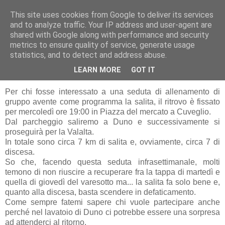
This site uses cookies from Google to deliver its services
RUNNERS VALBOSSA
and to analyze traffic. Your IP address and user-agent are
shared with Google along with performance and security
metrics to ensure quality of service, generate usage
statistics, and to detect and address abuse.
lunedì 25 maggio 2009
ALLENAMENTO IN SALITA
LEARN MORE
GOT IT
Per chi fosse interessato a una seduta di allenamento di
gruppo avente come programma la salita, il ritrovo è fissato
per mercoledì ore 19:00 in Piazza del mercato a Cuveglio.
Dal parcheggio saliremo a Duno e successivamente si
proseguirà per la Valalta.
In totale sono circa 7 km di salita e, ovviamente, circa 7 di
discesa.
So che, facendo questa seduta infrasettimanale, molti
temono di non riuscire a recuperare fra la tappa di martedì e
quella di giovedì del varesotto ma... la salita fa solo bene e,
quanto alla discesa, basta scendere in defaticamento.
Come sempre fatemi sapere chi vuole partecipare anche
perché nel lavatoio di Duno ci potrebbe essere una sorpresa
ad attenderci al ritorno.