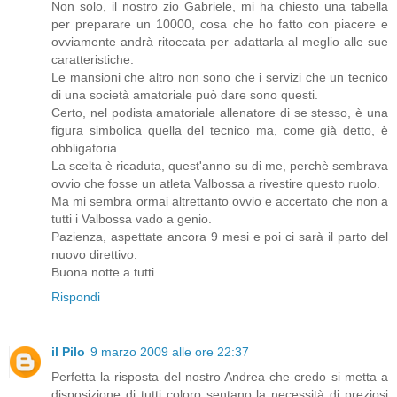
Non solo, il nostro zio Gabriele, mi ha chiesto una tabella
per preparare un 10000, cosa che ho fatto con piacere e
ovviamente andrà ritoccata per adattarla al meglio alle sue
caratteristiche.
Le mansioni che altro non sono che i servizi che un tecnico
di una società amatoriale può dare sono questi.
Certo, nel podista amatoriale allenatore di se stesso, è una
figura simbolica quella del tecnico ma, come già detto, è
obbligatoria.
La scelta è ricaduta, quest'anno su di me, perchè sembrava
ovvio che fosse un atleta Valbossa a rivestire questo ruolo.
Ma mi sembra ormai altrettanto ovvio e accertato che non a
tutti i Valbossa vado a genio.
Pazienza, aspettate ancora 9 mesi e poi ci sarà il parto del
nuovo direttivo.
Buona notte a tutti.
Rispondi
il Pilo
9 marzo 2009 alle ore 22:37
Perfetta la risposta del nostro Andrea che credo si metta a
disposizione di tutti coloro sentano la necessità di preziosi