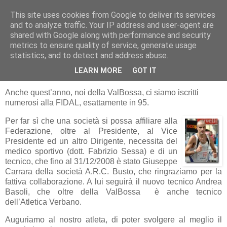
This site uses cookies from Google to deliver its services
RUNNERS VALBOSSA
and to analyze traffic. Your IP address and user-agent are
shared with Google along with performance and security
metrics to ensure quality of service, generate usage
statistics, and to detect and address abuse.
lunedì 9 marzo 2009
NUOVO TECNICO
LEARN MORE
GOT IT
Anche quest’anno, noi della ValBossa, ci siamo iscritti
numerosi alla FIDAL, esattamente in 95.
Per far sì che una società si possa affiliare alla
Federazione, oltre al Presidente, al Vice
Presidente ed un altro Dirigente, necessita del
medico sportivo (dott. Fabrizio Sessa) e di un
tecnico, che fino al 31/12/2008 è stato Giuseppe
Carrara della società A.R.C. Busto, che ringraziamo per la
fattiva collaborazione. A lui seguirà il nuovo tecnico Andrea
Basoli, che oltre della ValBossa è anche tecnico
dell’Atletica Verbano.
Auguriamo al nostro atleta, di poter svolgere al meglio il