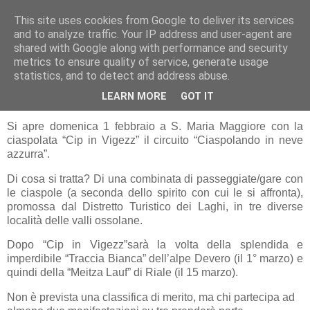
This site uses cookies from Google to deliver its services
RUNNERS VALBOSSA
and to analyze traffic. Your IP address and user-agent are
shared with Google along with performance and security
metrics to ensure quality of service, generate usage
statistics, and to detect and address abuse.
giovedì 29 gennaio 2009
CIASPOLANDO IN NEVE AZZURRA
LEARN MORE
GOT IT
Si apre domenica 1 febbraio a S. Maria Maggiore con la
ciaspolata “Cip in Vigezz” il circuito “Ciaspolando in neve
azzurra”.
Di cosa si tratta? Di una combinata di passeggiate/gare con
le ciaspole (a seconda dello spirito con cui le si affronta),
promossa dal Distretto Turistico dei Laghi, in tre diverse
località delle valli ossolane.
Dopo “Cip in Vigezz”sarà la volta della splendida e
imperdibile “Traccia Bianca” dell’alpe Devero (il 1° marzo) e
quindi della “Meitza Lauf” di Riale (il 15 marzo).
Non è prevista una classifica di merito, ma chi partecipa ad