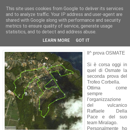
This site uses cookies from Google to deliver its services
RUNNERS VALBOSSA
and to analyze traffic. Your IP address and user-agent are
shared with Google along with performance and security
metrics to ensure quality of service, generate usage
statistics, and to detect and address abuse.
lunedì 8 dicembre 2008
TROFEO CORBELLA
LEARN MORE
GOT IT
II^ prova OSMATE
Si è corsa oggi in
quel di Osmate la
seconda prova del
Trofeo Corbella.
Ottima come
sempre
l’organizzazione
del vulcanico
Raffaele Della
Pace e del suo
team Miralago.
Personalmente ho