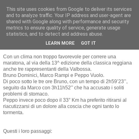
This site uses cookies from Google to deliver its services
RUNNERS VALBOSSA
and to analyze traffic. Your IP address and user-agent are
shared with Google along with performance and security
metrics to ensure quality of service, generate usage
statistics, and to detect and address abuse.
lunedì 15 dicembre 2008
13^ MARATONA DE REGGIO EMILIA
LEARN MORE
GOT IT
Con un clima non troppo favorevole per correre una
maratona, al via della 13^ edizione della classica reggiana
anche tre rappresentanti della Valbossa.
Bruno Dominici, Marco Rampi e Peppo Vuolo.
Di poco sotto le tre ore Bruno, con un tempo di 2h59’23’’,
seguito da Marco con 3h11h52’’ che ha accusato i soliti
problemi di stomaco.
Peppo invece poco dopo il 33° Km ha preferito ritirarsi al
riacutizzarsi di un dolore alla coscia che ogni tanto lo
tormenta.
Que
sti i loro passaggi: