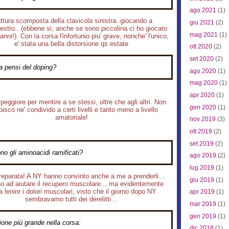
ago 2021
(1)
ttura scomposta della clavicola sinistra..giocando a
giu 2021
(2)
estro.. (ebbene si, anche se sono piccolina ci ho giocato
mag 2021
(1)
 anni!). Con la corsa l'infortunio piu' grave, nonche' l'unico,
e' stata una bella distorsione qs estate
ott 2020
(2)
set 2020
(2)
 pensi del doping?
ago 2020
(1)
mag 2020
(1)
apr 2020
(1)
peggiore per mentire a se stessi, oltre che agli altri. Non
gen 2020
(1)
pisco ne' condivido a certi livelli e tanto meno a livello
amatoriale!
nov 2019
(3)
ott 2019
(2)
set 2019
(2)
o gli aminoacidi ramificati?
ago 2019
(2)
lug 2019
(1)
eparata! A NY hanno convinto anche a me a prenderli...
giu 2019
(1)
o ad aiutare il recupero muscolare....ma evidentemente
a lenire i dolori muscolari, visto che il giorno dopo NY
apr 2019
(1)
sembravamo tutti dei derelitti…
mar 2019
(1)
gen 2019
(1)
one più grande nella corsa:
dic 2018
(1)