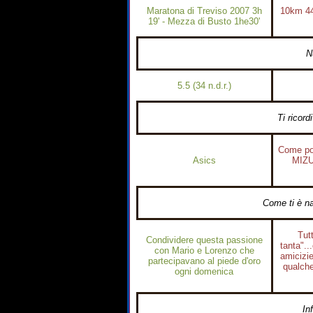
Maratona di Treviso 2007 3h
10km 44
19' - Mezza di Busto 1he30'
N
5.5 (34 n.d.r.)
Ti ricord
Come pot
Asics
MIZU
Come ti è na
Tut
Condividere questa passione
tanta"..
con Mario e Lorenzo che
amicizie
partecipavano al piede d'oro
qualche
ogni domenica
In