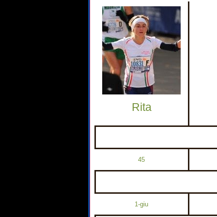
Rita
45
1-giu