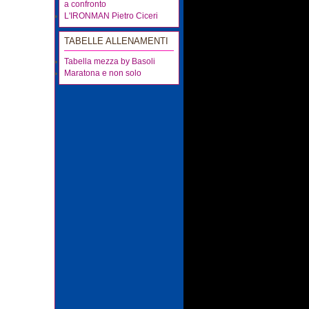
a confronto
L'IRONMAN Pietro Ciceri
TABELLE ALLENAMENTI
Tabella mezza by Basoli
Maratona e non solo