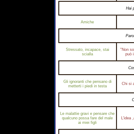
Hai 
Amiche
Paro
Stressato, incapace, stai
"Non so
scialla
può 
Cos
Gli ignoranti che pensano di
Chi si 
metterti i piedi in testa
C
Le malattie gravi e pensare che
qualcuno possa fare del male
L'idea 
ai miei figli