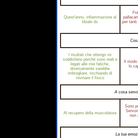
Fra
Quest'anno, infiammazione al
pallacan
tibiale ds
per tanti
Cosa
I risultati che ottengo mi
soddisfano perchè sono reali e
Il modo 
legati alle mie fatiche,
lo ca
diversamente sarebbe
imbrogliare, rischiando di
rovinare il fisico
A cosa servon
Sono pr
Servon
Al recupero della muscolatura
non 
La tua emozi