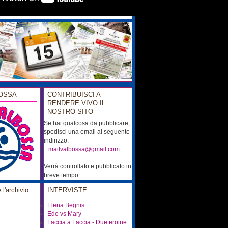
OSSA
CONTRIBUISCI A
RENDERE VIVO IL
NOSTRO SITO
Se hai qualcosa da pubblicare,
spedisci una email al seguente
indirizzo:
...
mailvalbossa@gmail.com
Verrà controllato e pubblicato in
breve tempo.
'archivio
INTERVISTE
Elena Begnis
Edo vs Mary
Faccia a Faccia - Due eroine