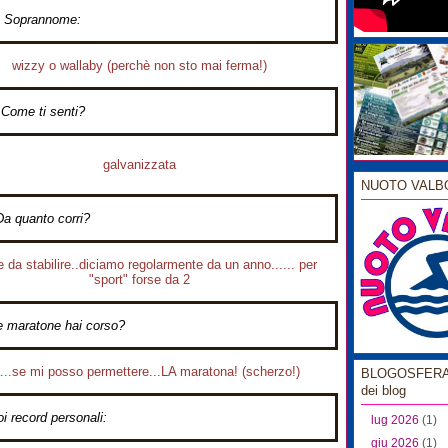
Soprannome:
wizzy o wallaby (perchè non sto mai ferma!)
Come ti senti?
galvanizzata
NUOTO VALB
Da quanto corri?
ile da stabilire..diciamo regolarmente da un anno...... per
"sport" forse da 2
 maratone hai corso?
...se mi posso permettere...LA maratona! (scherzo!)
BLOGOSFERA l
dei blog
oi record personali:
lug 2026
(1)
giu 2026
(1)