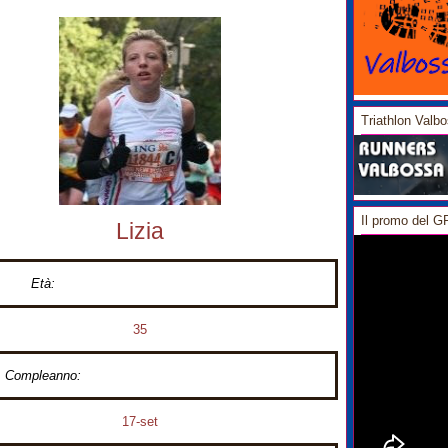
Triathlon Valb
Il promo del 
Lizia
Età:
35
Compleanno:
17-set