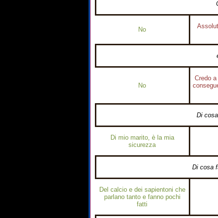
Assolut
No
Credo a 
No
consegue
Di cosa
Di mio marito, è la mia
sicurezza
Di cosa f
Del calcio e dei sapientoni che
parlano tanto e fanno pochi
fatti