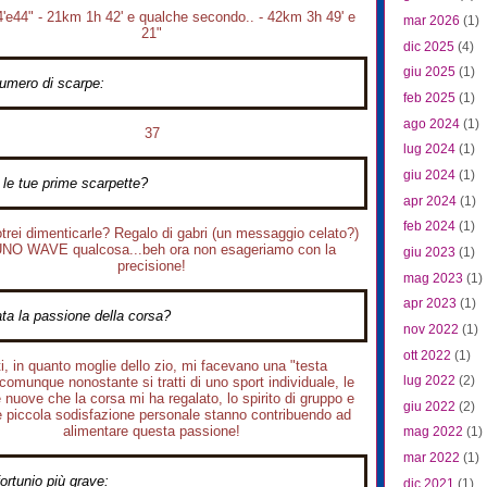
'e44" - 21km 1h 42' e qualche secondo.. - 42km 3h 49' e
mar 2026
(1)
21"
dic 2025
(4)
giu 2025
(1)
umero di scarpe:
feb 2025
(1)
ago 2024
(1)
37
lug 2024
(1)
giu 2024
(1)
i le tue prime scarpette?
apr 2024
(1)
feb 2024
(1)
rei dimenticarle? Regalo di gabri (un messaggio celato?)
NO WAVE qualcosa...beh ora non esageriamo con la
giu 2023
(1)
precisione!
mag 2023
(1)
apr 2023
(1)
ta la passione della corsa?
nov 2022
(1)
ott 2022
(1)
ti, in quanto moglie dello zio, mi facevano una "testa
lug 2022
(2)
.comunque nonostante si tratti di uno sport individuale, le
 nuove che la corsa mi ha regalato, lo spirito di gruppo e
giu 2022
(2)
 piccola sodisfazione personale stanno contribuendo ad
alimentare questa passione!
mag 2022
(1)
mar 2022
(1)
fortunio più grave:
dic 2021
(1)