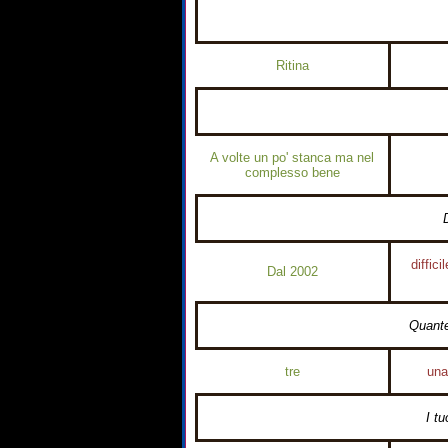
Ritina
A volte un po' stanca ma nel
complesso bene
diffic
Dal 2002
Quante
tre
una
I tu