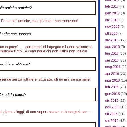
feb 2017
(4)
più amici o amiche?
gen 2017
(3)
dic 2016
(5)
Forse piu' amiche, ma gli ometti non mancano!
nov 2016
(9)
ott 2016
(7)
le che non sopporti:
set 2016
(12)
no capace" .... con un po' di impegno e buona volontà si
ago 2016
(5)
imparare tutto...e comunque chi non risika non rosica!
lug 2016
(10)
giu 2016
(22)
a ti fa arrabbiare?
mag 2016
(19
apr 2016
(23)
arrende senza lottare e, scusate, gli uomini senza palle!
mar 2016
(15)
feb 2016
(23)
gen 2016
(12)
osa ti fa paura?
dic 2015
(22)
nov 2015
(11)
,al giorno d'oggi, di non saper essere un buon genitore....
ott 2015
(21)
set 2015
(18)