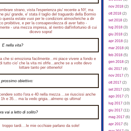
nov 2018
(2)
embrare strano, vista l'esperienza piu' recente a NY, ma
ott 2018
(2)
ne piu' grande, e' stata il taglio del traguardo della Bormio
io questa estate vuoi per le condizioni atmosferiche a dir
set 2018
(2)
o proibitive, e per la consapevolezza di aver fatto -
lug 2018
(3)
ente - una mezza impresa, al rientro dall'infortunio di cui
dicevo sopra!
giu 2018
(2)
apr 2018
(1)
E nella vita?
mar 2018
(4)
feb 2018
(5)
 che si emoziona facilmente...mi piace vivere a fondo e
gen 2018
(2)
i tutto cio' che la vita mi ofrfe...anche se a volte devo
lottare tanto per ottenerlo!
dic 2017
(4)
nov 2017
(7)
o prossimo obiettivo:
ott 2017
(2)
set 2017
(10)
cendere sotto l'ora e 40 nella mezza ...se riuscissi anche
ago 2017
(7)
1h e 35… ma la vedo grigia...almeno qs ultima!
lug 2017
(10)
giu 2017
(11)
a vai a letto di solito?
mag 2017
(6)
apr 2017
(5)
troppo tardi....le mie occhiaie parlano da sole!
mar 2017
(3)