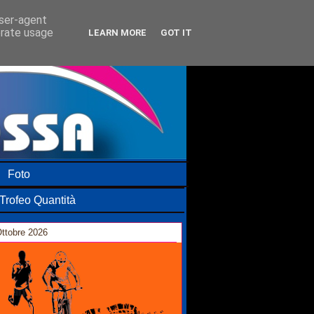
user-agent
erate usage
LEARN MORE
GOT IT
Foto
Trofeo Quantità
ttobre 2026