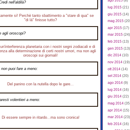
ago 2015
(8)
Credi nell'aldilà?
lug 2015
(21)
giu 2015
(14)
amente si! Perchè tanto sbattimento a "stare di qua" se
"di là" finisse tutto?
mag 2015
(20
apr 2015
(17)
e agli oroscopi?
mar 2015
(24)
feb 2015
(13)
un'interferenza planetaria con i nostri segni zodiacali e di
gen 2015
(13)
nza alla determinazione di certi nostri umori, ma non agli
oroscopi sui giornali!
dic 2014
(10)
nov 2014
(19)
 non puoi fare a meno:
ott 2014
(14)
set 2014
(20)
ago 2014
(9)
Del panino con la nutella dopo le gare...
lug 2014
(16)
giu 2014
(22)
aresti volentieri a meno:
mag 2014
(35
apr 2014
(15)
mar 2014
(23)
Di essere sempre in ritardo...ma sono cronica!
feb 2014
(16)