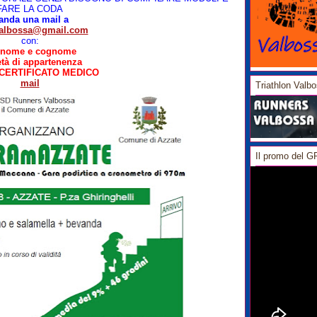
FARE LA CODA
anda una mail a
valbossa@gmail.com
con:
 nome e cognome
età di appartenenza
il CERTIFICATO MEDICO
mail
Triathlon Valb
Il promo del 