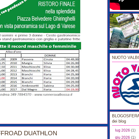
NUOTO VALB
BLOGOSFERA l
dei blog
lug 2026
(1)
 OFFROAD DUATHLON
0
giu 2026
(1)