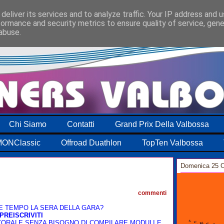
deliver its services and to analyze traffic. Your IP address and 
formance and security metrics to ensure quality of service, gen
abuse.
Chi Siamo
Contatti
Grand Prix Della Valbossa
ONClassic
Offroad Duathlon
TopTen Valbossa
Domenica 25 O
0
commenti
 TEMPO LA SERA DELLA GARA?
PREISCRIVITI
TORALE SENZA BISOGNO DI COMPILARE MODULI E