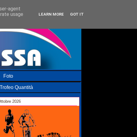
user-agent
erate usage
LEARN MORE
GOT IT
Foto
Trofeo Quantità
ttobre 2026