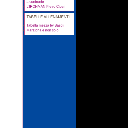
a confronto
L'IRONMAN Pietro Ciceri
TABELLE ALLENAMENTI
Tabella mezza by Basoli
Maratona e non solo