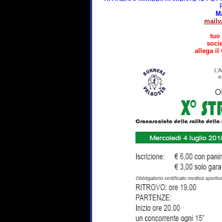
M
mail
tuo
soci
allega 