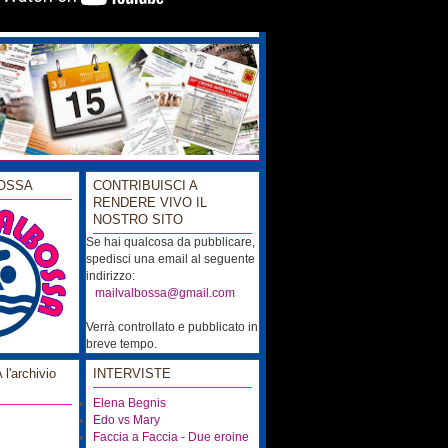
OSSA
CONTRIBUISCI A
RENDERE VIVO IL
NOSTRO SITO
Se hai qualcosa da pubblicare,
spedisci una email al seguente
indirizzo:
...
mailvalbossa@gmail.com
Verrà controllato e pubblicato in
breve tempo.
'archivio
INTERVISTE
Elena Begnis
Edo vs Mary
Faccia a Faccia - Due eroine