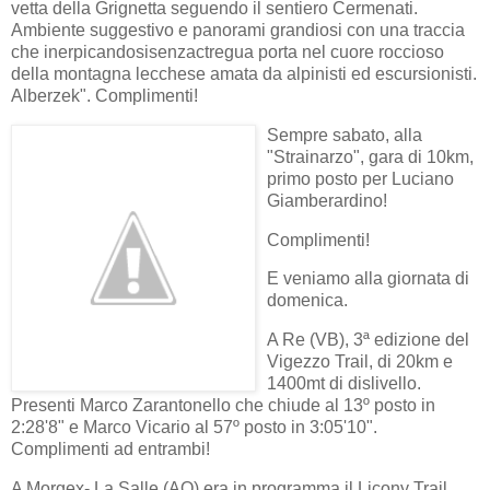
vetta della Grignetta seguendo il sentiero Cermenati.
Ambiente suggestivo e panorami grandiosi con una traccia
che inerpicandosisenzactregua porta nel cuore roccioso
della montagna lecchese amata da alpinisti ed escursionisti.
Alberzek". Complimenti!
Sempre sabato, alla
"Strainarzo", gara di 10km,
primo posto per Luciano
Giamberardino!
Complimenti!
E veniamo alla giornata di
domenica.
A Re (VB), 3ª edizione del
Vigezzo Trail, di 20km e
1400mt di dislivello.
Presenti Marco Zarantonello che chiude al 13º posto in
2:28'8" e Marco Vicario al 57º posto in 3:05'10".
Complimenti ad entrambi!
A Morgex- La Salle (AO) era in programma il Licony Trail.