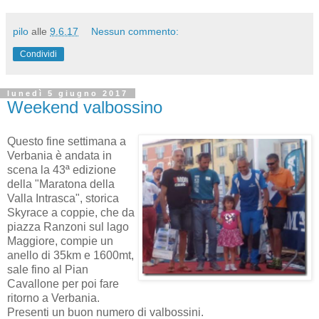
pilo
alle
9.6.17
Nessun commento:
Condividi
lunedì 5 giugno 2017
Weekend valbossino
Questo fine settimana a
Verbania è andata in
scena la 43ª edizione
della "Maratona della
Valla Intrasca", storica
Skyrace a coppie, che da
piazza Ranzoni sul lago
Maggiore, compie un
anello di 35km e 1600mt,
sale fino al Pian
Cavallone per poi fare
ritorno a Verbania.
Presenti un buon numero di valbossini.