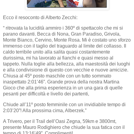
Ecco il resoconto di Alberto Zecchi:
“ ritrovata la lucidità ammiro i 360º di spettacolo che mi si
parano davanti. Becca di Nona, Gran Paradiso, Grivola,
Monte Bianco, Cervino, Monte Rosa. Mi è costato uno sforzo
immenso con il taglio del traguardo al limite del collasso. Il
caldo terribile unito alla salita quasi costantemente
durissima, mi ha lavorato ai fianchi e quasi messo al
tappeto. Nulla toglie alla bellezza, alla maestosità dei luoghi
e alla condivisione di questo con vecchie e nuove amicizie.
Chiusa al 45º posto maschile con un tutto sommato
inaspettato 2:01’46”. Grande prova della nostra Martina
Gioco che alla prima esperienza in un una gara di quelle
pesanti per difficoltà e livello dei partenti,
Chiude all’11º posto femminile con un invidiabile tempo di
2:03’20”! Alla prossima cima, Alberzek.”
A Trivero, per il Trail dell’Oasi Zegna, 59km e 3800mt,
presente Mauro Rodighiero che chiude la sua fatica con il
tempo di 13:16’49”. Complimenti!