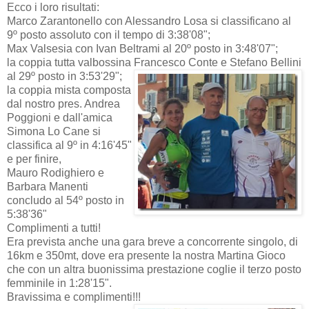
Ecco i loro risultati:
Marco Zarantonello con Alessandro Losa si classificano al
9º posto assoluto con il tempo di 3:38'08";
Max Valsesia con Ivan Beltrami al 20º posto in 3:48'07";
la coppia tutta valbossina Fran
cesco Conte e Stefano Bellini
al 29º posto in 3:53'29";
la coppia mista composta
dal nostro pres. Andrea
Poggioni e dall'amica
Simona Lo Cane si
classifica al 9º in 4:16'45"
e per finire,
Mauro Rodighiero e
Barbara Manenti
concludo al 54º posto in
5:38'36"
Complimenti a tutti!
Era prevista anche una gara breve a concorrente singolo, di
16km e 350mt, dove era presente la nostra Martina Gioco
che con un altra buonissima prestazione coglie il terzo posto
femminile in 1:28'15".
Bravissima e complimenti!!!