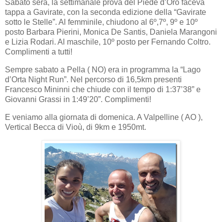
Sabato sera, la settimanale prova del Piede d’Oro faceva
tappa a Gavirate, con la seconda edizione della “Gavirate
sotto le Stelle”. Al femminile, chiudono al 6º,7º, 9º e 10º
posto Barbara Pierini, Monica De Santis, Daniela Marangoni
e Lizia Rodari. Al maschile, 10º posto per Fernando Coltro.
Complimenti a tutti!
Sempre sabato a Pella ( NO) era in programma la “Lago
d’Orta Night Run”. Nel percorso di 16,5km presenti
Francesco Mininni che chiude con il tempo di 1:37’38” e
Giovanni Grassi in 1:49’20”. Complimenti!
E veniamo alla giornata di domenica. A Valpelline ( AO ),
Vertical Becca di Vioù, di 9km e 1950mt.