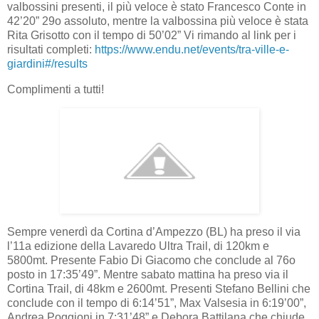
valbossini presenti, il più veloce è stato Francesco Conte in
42’20” 29o assoluto, mentre la valbossina più veloce è stata
Rita Grisotto con il tempo di 50’02” Vi rimando al link per i
risultati completi:
https://www.endu.net/events/tra-ville-e-
giardini#/results
Complimenti a tutti!
Sempre venerdì da Cortina d’Ampezzo (BL) ha preso il via
l’11a edizione della Lavaredo Ultra Trail, di 120km e
5800mt. Presente Fabio Di Giacomo che conclude al 76o
posto in 17:35’49”. Mentre sabato mattina ha preso via il
Cortina Trail, di 48km e 2600mt. Presenti Stefano Bellini che
conclude con il tempo di 6:14’51”, Max Valsesia in 6:19’00”,
Andrea Poggioni in 7:31’48” e Debora Battilana che chiude