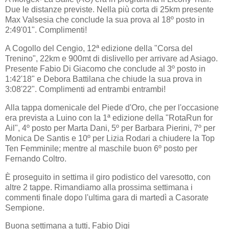
Due le distanze previste. Nella più corta di 25km presente
Max Valsesia che conclude la sua prova al 18º posto in
2:49'01". Complimenti!
A Cogollo del Cengio, 12ª edizione della "Corsa del
Trenino", 22km e 900mt di dislivello per arrivare ad Asiago.
Presente Fabio Di Giacomo che conclude al 3º posto in
1:42'18" e Debora Battilana che chiude la sua prova in
3:08'22". Complimenti ad entrambi entrambi!
Alla tappa domenicale del Piede d'Oro, che per l'occasione
era prevista a Luino con la 1ª edizione della "RotaRun for
Ail", 4º posto per Marta Dani, 5º per Barbara Pierini, 7º per
Monica De Santis e 10º per Lizia Rodari a chiudere la Top
Ten Femminile; mentre al maschile buon 6º posto per
Fernando Coltro.
È proseguito in settima il giro podistico del varesotto, con
altre 2 tappe. Rimandiamo alla prossima settimana i
commenti finale dopo l'ultima gara di martedì a Casorate
Sempione.
Buona settimana a tutti, Fabio Digi