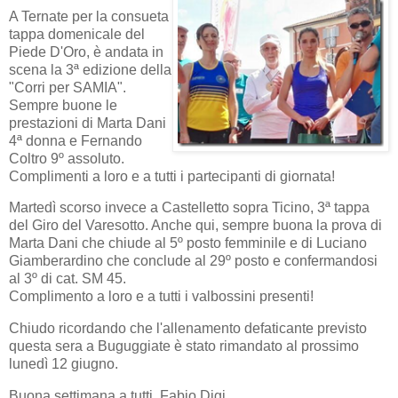
A Ternate per la consueta
tappa domenicale del
Piede D'Oro, è andata in
scena la 3ª edizione della
"Corri per SAMIA".
Sempre buone le
prestazioni di Marta Dani
4ª donna e Fernando
Coltro 9º assoluto.
Complimenti a loro e a tutti i partecipanti di giornata!
Martedì scorso invece a Castelletto sopra Ticino, 3ª tappa
del Giro del Varesotto. Anche qui, sempre buona la prova di
Marta Dani che chiude al 5º posto femminile e di Luciano
Giamberardino che conclude al 29º posto e confermandosi
al 3º di cat. SM 45.
Complimento a loro e a tutti i valbossini presenti!
Chiudo ricordando che l'allenamento defaticante previsto
questa sera a Buguggiate è stato rimandato al prossimo
lunedì 12 giugno.
Buona settimana a tutti, Fabio Digi